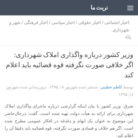
تربت ما
Skip to content
اخبار اجتماعی
/
اخبار حقوقی
/
اخبار سیاسی
/
اخبار فرهنگی
/
شهر و
شهرداری
۰
وزیر کشور درباره واگذاری املاک شهرداری:
اگر خلافی صورت نگرفته قوه قضائیه باید اعلام
کند
توسط
کاظم خطیبی
· منتشر شده
شهریور ۱۸, ۱۳۹۵
· بروزرسانی شده
شهریور
۱۸, ۱۳۹۵
شرق: وزیر کشور با بیان اینکه گزارشی درباره ماجرای واگذاری املاک
شهرداری برای ارائه به هیأت دولت تهیه شده است، گفت: درحال‌حاضر
این موضوع به عنوان یک ابهام و دغدغه در افکار عمومی مطرح شده
است. اگر هم خلاف و فسادی صورت نگرفته، قوه قضائیه باید دقیقا آن را
اعلام کند.