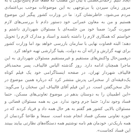
ایجاد کنیم. رحمانی‌فضلی با بیان این مطلب که قطعا عدم پاسخ‌گویی یا به
مرور زمان سپردن یا بی‌توجهی به این موضوعات موجب بی‌اعتمادی
مردم می‌شود، خاطرنشان کرد: ما در وزارت کشور پیگیر این موضوع
هستیم و من به معاون عمرانی خود دستور دادم تا بررسی‌های لازم
صورت گیرد؛ ضمنا خود من جلسه‌ای با مسئولان شهرداری داشتم و
خواستم که همکاری لازم را داشته باشند و اسناد و مدارک لازم را تحویل
دهند؛ البته قضاوت نهایی با سازمان بازرسی خواهد بود اما وزارت کشور
برای تهیه گزارش و ارائه آن به دولت، یقینا گزارشی تهیه خواهد کرد.
درهمین‌حال واکنش‌های مستقیم و غیرمستقیم مسئولان شهرداری به این
ماجرا همچنان ادامه دارد. روز گذشته الیاس قالیباف، پسر محمدباقر
قالیباف شهردار تهران، در صفحه اینستاگرامی خود یک فیلم کوتاه
یک‌دقیقه‌ای از سخنرانی پدرش منتشر کرد که درباره همین موضوع در
حال سخن‌گفتن است. در این فیلم آقای قالیباف این سخنان را می‌گوید:
«این اطمینان را به دوستان بدهم در موضوع تعاونی‌های مسکن، حتما
فساد وجود ندارد؛ حتما جرم وجود ندارد. من به همه مسئولان قضائی و
مسئولان بالایی کشور هم گفتم به هر حال همه داد و فریاد کردند که در
حوزه تعاونی مسکن فساد انجام شده است. سمعا و طاعتا گردنمان از
همه باریک‌تر، خودمان هم نامه نوشتیم همه دستگاه‌های نظارتی بیایند ببینند
این فساد کجاست».