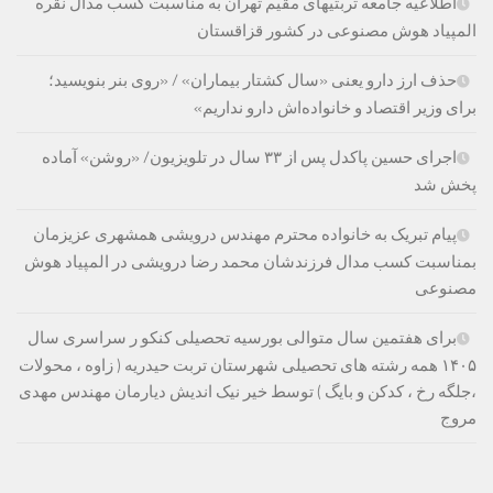
اطلاعیه جامعه تربتیهای مقیم تهران به مناسبت کسب مدال نقره
المپیاد هوش مصنوعی در کشور قزاقستان
حذف ارز دارو یعنی «سال کشتار بیماران» / «روی بنر بنویسید؛
برای وزیر اقتصاد و خانواده‌اش دارو نداریم»
اجرای حسین پاکدل پس از ۳۳ سال در تلویزیون/ «روشن» آماده
پخش شد
پیام تبریک به خانواده محترم مهندس درویشی همشهری عزیزمان
بمناسبت کسب مدال فرزندشان محمد رضا درویشی در المپیاد هوش
مصنوعی
برای هفتمین سال متوالی بورسیه تحصیلی کنکو ر سراسری سال
۱۴۰۵ همه رشته های تحصیلی شهرستان تربت حیدریه ( زاوه ، محولات
،جلگه رخ ، کدکن و بایگ ) توسط خیر نیک اندیش دیارمان مهندس مهدی
مروج