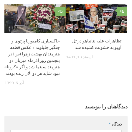
۰
۰
تظاهرات علیه نتانیاهو در تل
خاکسپاری کامبوزیا پرتوی و
آویو به خشونت کشیده شد
چنگیز جلیلوند + عکس قطعه
هنرمندان بهشت زهرا (س) در
اسفند 13, 1401
پنجمین روز آذرماه میزبان دو
هنرمند سینما شد و اگر «کرونا»
نبود شاید هر دو الان زنده بودند
آذر 6, 1399
دیدگاهتان را بنویسید
دیدگاه
*