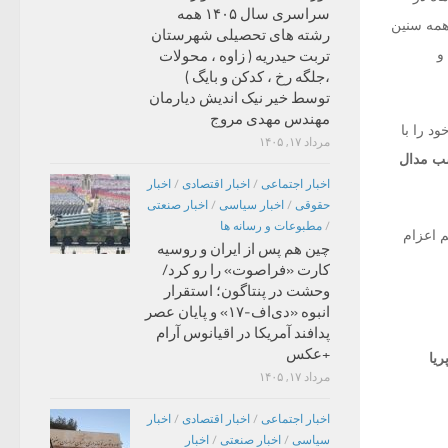
سراسری سال ۱۴۰۵ همه
کمربند و همه سنین
رشته های تحصیلی شهرستان
و
تربت حیدریه ( زاوه ، محولات
،جلگه رخ ، کدکن و بایگ )
توسط خیر نیک اندیش دیارمان
مهندس مهدی مروج
د را با
مرداد ۱۷, ۱۴۰۵
اخبار اجتماعی
/
اخبار اقتصادی
/
اخبار
حقوقی
/
اخبار سیاسی
/
اخبار صنعتی
/
مطبوعات و رسانه ها
م اعزام
چین هم پس از ایران و روسیه
کارت «فراصوت» را رو کرد/
وحشت در پنتاگون؛ استقرار
انبوه «دی‌اف‑۱۷» و پایان عصر
پدافند آمریکا در اقیانوس آرام
+عکس
ریا
مرداد ۱۷, ۱۴۰۵
اخبار اجتماعی
/
اخبار اقتصادی
/
اخبار
سیاسی
/
اخبار صنعتی
/
اخبار