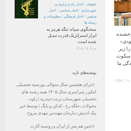
حقوقی
/
اخبار راه و ترابری و
شهرسازی
/
اخبار سیاسی
/
اخبار
صنعتی
/
اخبار فرهنگی
/
مطبوعات و
رسانه ها
سخنگوی سپاه: تنگه هرمز به
رخشنده
ابزار استراتژیک قدرت تبدیل
ودی»
شده است
ا زیر
مرداد ۱۷, ۱۴۰۵
 سکوت
گی ما
نوشته‌های تازه
1
برای هفتمین سال متوالی بورسیه تحصیلی
کنکو ر سراسری سال ۱۴۰۵ همه رشته های
تحصیلی شهرستان تربت حیدریه ( زاوه ،
محولات ،جلگه رخ ، کدکن و بایگ ) توسط خیر
نیک اندیش دیارمان مهندس مهدی مروج
چین هم پس از ایران و روسیه کارت