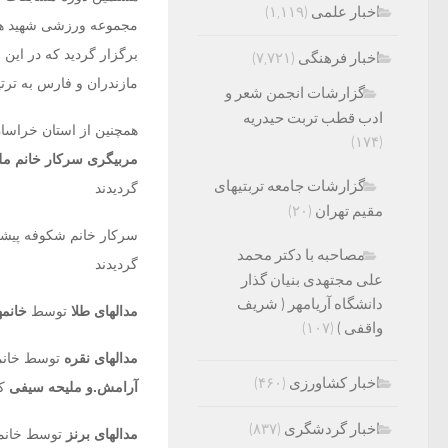
اخبار علمی
(۱,۱۱۹)
برگزار گردید که در این
اخبار فرهنگی
(۷,۷۲۱)
مازندران و فارس به ترتی
گزارشات انجمن شعر و
ادب قطب تربت حیدریه
همچنین از استان خراسان
(۱۷۴)
مربیگری سرکار خانم مل
گزارشات جامعه تربتیهای
گردیدند
مقیم تهران
(۲۰)
سرکار خانم شکوفه پیشه 
مصاحبه با دکتر محمد
گردیدند
علی مجتهدی بنیان گذار
دانشگاه آریامهر ( شریف
مدالهای طلا
توسط
خانمه
واقفی )
(۱۰۷)
مدالهای نقره
توسط خانم
اخبار کشاورزی
(۴۶۰)
آرامش.و ملیحه سیفی
کس
اخبار گردشگری
(۸۳۷)
مدالهای برنز
توسط خانم