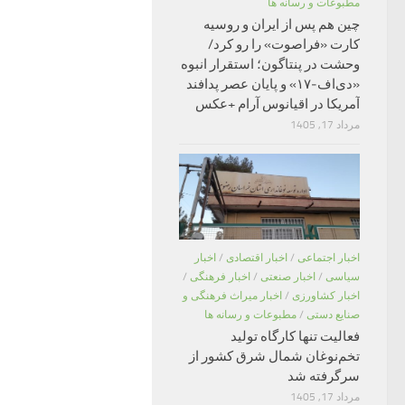
مطبوعات و رسانه ها
چین هم پس از ایران و روسیه
کارت «فراصوت» را رو کرد/
وحشت در پنتاگون؛ استقرار انبوه
«دی‌اف‑۱۷» و پایان عصر پدافند
آمریکا در اقیانوس آرام +عکس
مرداد 17, 1405
اخبار اجتماعی
/
اخبار اقتصادی
/
اخبار
سیاسی
/
اخبار صنعتی
/
اخبار فرهنگی
/
اخبار کشاورزی
/
اخبار میراث فرهنگی و
صنایع دستی
/
مطبوعات و رسانه ها
فعالیت تنها کارگاه تولید
تخم‌نوغان شمال شرق کشور از
سرگرفته شد
مرداد 17, 1405