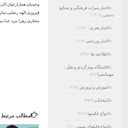
وحیدیان.همازارعیان.اک
اخبار میراث فرهنگی و صنایع
فیروزی.الهه رضایی.سارا
دستی
(۱,۴۱۸)
مختاری.زهرا مرد خدا.مب
اخبار هنری
(۱,۴۸۰)
اخبار ورزشی
(۱۲۸)
اطلاعیه ها
(۳۴۸)
اقامتگاه بوم گردی و هتل ،
مهمانسرا
(۷۶)
اموزش و پرورش
(۲۸۷)
انتخابات
(۹۷۹)
انواع عکسها
(۳۸۶)
مطالب مرتبط
انواع فایلهای صوتی
(۶۱)