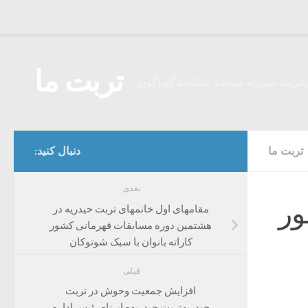
Skip to content
تربت ما
 تربت حیدریه میباشد مطالب گوناگون
تربت ما
دنبال کنید:
بعدی
ور
مقامهای اول خانمهای تربت حیدریه در
هشتمین دوره مسابقات قهرمانی کشور
کاراته بانوان با سبک شوتوکان
قبلی
افزایش جمعیت وحوش در تربت
حیدریهتربت حیدریه- ایرنا- رئیس اداره