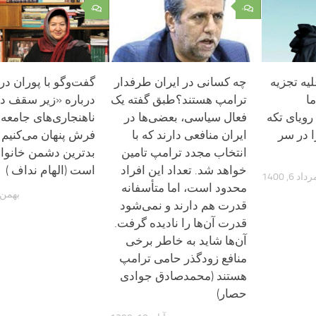
۰
۰
ه تجزیه
چه کسانی در ایران طرفدار
گفت‌وگو با پوران د
ا
ترامپ هستند؟طبق گفته یک
درباره «زیر سقف د
ویای تکه
فعال سیاسی، بعضی‌ها در
ناهنجاری‌های جامعه ر
ا در سر
ایران منافعی دارند که با
فرش پنهان می‌کنیم
انتخاب مجدد ترامپ تامین
بدترین دشمن خانواد
خواهد شد. تعداد این افراد
است (الهام نداف )
داد 6, 1400
محدود است، اما متأسفانه
بهمن 14, 395
قدرت هم دارند و نمی‌شود
قدرت آن‌ها را نادیده گرفت.
آن‌ها شاید به خاطر برخی
منافع زودگذر حامی ترامپ
هستند (محمدصادق جوادی
حصار)