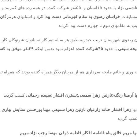
مجموعه ورزشی شهید هاشمی نژاد با حدود ۱۵استان و۵۵۰نفر شرکت کننده در همه رده های 
 مسابقات
خراسان رضوی به مقام قهرمانی دست پیدا کرد
و استانهای هرمزگان 
ب به مقامهای دوم تا چهارم دست پیدا کردند
 رضوی شهرستان تربت حیدریه طبق هر ساله تیم کاراته بانوان شوتوکان کار خو
یحه سیفی
با حدود
۴۵شرکت کننده
اعزام نمود ضمن اینکه
۳۹نفر موفق به کسب مدال
وری و خانم ملیحه سرداری هم از مربیان دیگر همراه کننده بودند که همراه تی
ا آرمینا زنگنه
؛
نازنین زهرا سمیعی
؛
نسترن افشار
؛
سپیده رحمانی
کسب گردید
ها
زهرا افشار
.
حنانه زارعیان
.
نازنین زهرا سمیعی.مبینا
پورحسن.ستایش بهاری
.
پ
ب گردید
ها
مریم خالق پناه
.
فاطمه افکار
.
فاطمه ذوقی.مهسا رجب نژاد.مریم