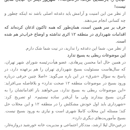
نیست!
از نظر من این امنیت و آرامش باید دغدغه اصلی باشد نه اینکه چطور و
چه کسانی انجام می‌دهند.
‌حرف بر سر همین است، همان‌طور که همه تاکنون اذعان کرده‌‌اند که
اقدامات شهرداری در منطقه ۱۲ اثری نداشته و اوضاع خراب‌تر هم شده
است.
از نظر من، شما این دغدغه را ندارید، در نیت شما شک دارم.
این موضوعات ربطی به بسیج ندارد
در همین حال اما محسن پیرهادی، عضو هیأت‌رئیسه شورای شهر تهران،
که سال‌هاست مسئولیت بسیج شهرداری تهران را هم برعهده دارد، در
پاسخ به سؤال «شرق» در این باره می‌گوید: «اصلا چنین حرفی درباره
ورود بسیج در موضوعات منطقه ۱۲ صحت ندارد» و بلافاصله می‌افزاید:
«این موضوعات ربطی به بسیج ندارد، می‌خواهند بار اقداماتشان را به
گردن بسیج بیندازند ولی ما آن‌قدر ساده نیستیم». او تصریح کرد:
«شهرداری باید اول خودش مشکلش را در منطقه ۱۲ و این محلات حل
کند؛ مسئله این محلات کاملا شهری است و نیازی به ورود بسیج نیست.
بسیج مأموریت‌های دیگری دارد».
درعین‌حال لیلا ارشد، مددکار اجتماعی و مدیریت خانه خورشید دروازه‌غار،