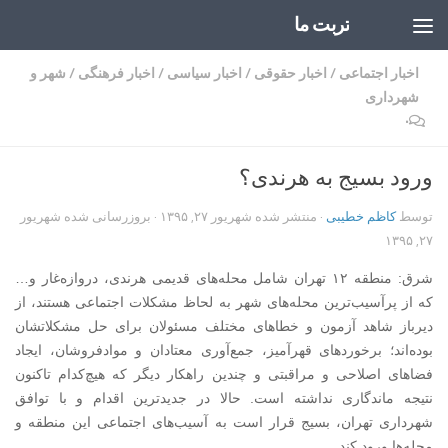
تربت ما
Skip to content
اخبار اجتماعی
/
اخبار حقوقی
/
اخبار سیاسی
/
اخبار فرهنگی
/
شهر و
شهرداری
۰
ورود بسیج به هرندی؟
توسط
کاظم خطیبی
· منتشر شده
شهریور ۲۷, ۱۳۹۵
· بروزرسانی شده
شهریور
۲۷, ۱۳۹۵
شرق: منطقه ۱۲ تهران شامل محله‌های قدیمی هرندی، دروازه‌غار و…
که از پرآسیب‌ترین محله‌های شهر به لحاظ مشکلات اجتماعی هستند، از
دیرباز شاهد آزمون و خطاهای مختلف مسئولان برای حل مشکلاتشان
بوده‌اند؛ برخوردهای قهرآمیز، جمع‌آوری معتادان و موادفروشان، ایجاد
فضاهای اصلاحی و مراقبتی و چندین راهکار دیگر که هیچ‌کدام تاکنون
نتیجه ماندگاری نداشته است. حالا در جدیدترین اقدام و با توافق
شهرداری تهران، بسیج قرار است به آسیب‌های اجتماعی این منطقه و
محله‌ها ورود کند.