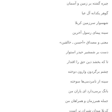
چیره گشته بر زمین و آسمان
گوهر یکدانه آل عبا
شهسوار سرزمین کربلا
سینه پیمای رسول آخرین
معنی و مصداق «اَحسن ـ خالقین»
دست بر شمشیر حیدر استوار
تا که بخشد دین حق را اقتدار
چشم برگردون وارون دوخته
سینه از نامردمی‌ها سوخته
بانگ برمی‌دارد ای یاران من
جمله همرزمان و همراهان من
کربلا میدان شیران نر است