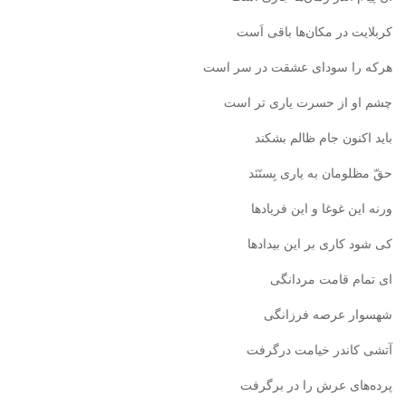
کربلایت در مکان‌ها باقی اَست
هرکه را سودای عشقت در سر است
چشم او از حسرت یاری تر است
باید اکنون جام ظالم بشکند
حقّ مظلومان به یاری بِستَنَد
ورنه این غوغا و این فریادها
کی شود کاری بر این بیدادها
ای تمام قامت مردانگی
شهسوار عرصه فرزانگی
آتشی کاندر خیامت درگرفت
پرده‌های عرش را در برگرفت