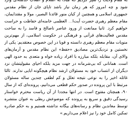
شود و چه امروز که هر زمان نیاز باشد تاپای جان از نظام مقدس
جمهوری اسلامی و همچنین از کیان منور قائدنا البصیر، مولا و مقتدایمان،
مقام معظم رهبری حضرت آیت‌ا… العظمی خامنه‌ای حفاظت و حراست
خواهیم کرد. ثانیا ممانعت از ورود عناصر ناصالح و فاسد را به ساحت
مقدس فعالیت‌های قرآنی و فرهنگی در حکومت اسلامی، از مهم‌ترین
منویات مقام معظم رهبری دانسته و قویا در این خصوص معتقدیم: یکی از
نخستین و نزدیک‌ترین مصادیق «حفظ» این نظام مقدس و آرمان‌های
والای آن، مقابله بلکه مبارزه با افراد زیاده خواه و متعدی به حدود الهی
است. همانانی که بی‌شرمانه در جهت مزید بلکه احیای مقبولیتشان نزد
دیگران از انتساب خود به مسئولان ارشد نظام هیچگونه ابایی ندارند. ثالثا
غائله اخیر را به نوعی نتیجه تعلل و کم لطفی چندین ساله مسئولان
مرتبط با این پرونده در صدور حکم قطعی می‌دانیم، پرونده‌ای که از سال
۹۰، همچنان مفتوح است. در انتها مجددا از آن ریاست محترم خواستار
رسیدگی دقیق و سریع به پرونده که موضوعش ربطی به عنوان منتشره
توسط معاندین نظام و رسانه‌های بیگانه نداشته هستیم و به حکم صادره
تمکین کامل خود را نیز اعلام می‌داریم.»