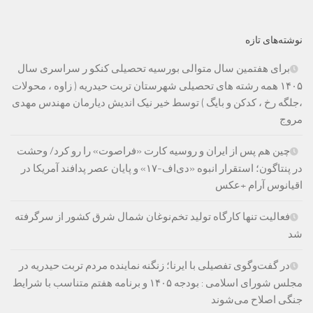
نوشته‌های تازه
برای هفتمین سال متوالی بورسیه تحصیلی کنکو ر سراسری سال
۱۴۰۵ همه رشته های تحصیلی شهرستان تربت حیدریه ( زاوه ، محولات
،جلگه رخ ، کدکن و بایگ ) توسط خیر نیک اندیش دیارمان مهندس مهدی
مروج
چین هم پس از ایران و روسیه کارت «فراصوت» را رو کرد/ وحشت
در پنتاگون؛ استقرار انبوه «دی‌اف‑۱۷» و پایان عصر پدافند آمریکا در
اقیانوس آرام +عکس
فعالیت تنها کارگاه تولید تخم‌نوغان شمال شرق کشور از سرگرفته
شد
در گفت‌وگوی تفصیلی با ایرنا؛ زنگنه نماینده مردم تربت حیدریه در
مجلس شورای اسلامی : بودجه ۱۴۰۵ و برنامه هفتم متناسب با شرایط
جنگی اصلاح می‌شوند