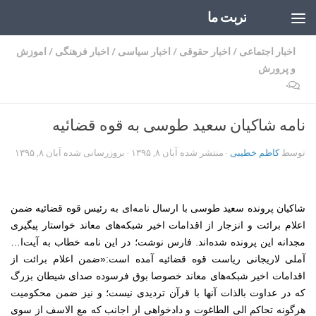
تربت ما
Skip to content
اخبار اجتماعی
/
اخبار حقوقی
/
اخبار سیاسی
/
اخبار فرهنگی
/
اموزش
و پرورش
۰
نامه شاکیان سعید طوسی به قوه قضائیه
توسط
کاظم خطیبی
· منتشر شده
آبان ۸, ۱۳۹۵
· بروزرسانی شده
آبان ۸, ۱۳۹۵
شاکیان پرونده سعید طوسی با ارسال نامه‌ای به رئیس قوه قضائیه ضمن
اعلام برائت و انزجار از اقدامات اخیر شبکه‌های معاند خواستار پیگیری
مجدانه این پرونده شده‌اند. فارس نوشت؛ در این نامه خطاب به آیت‌ا…
آملی لاریجانی ریاست قوه قضائیه آمده است:«ضمن اعلام برائت از
اقدامات اخیر شبکه‌های معاند خصوصا بوق فرسوده صدای شیطان بزرگ
که در عداوت بالذات آنها با قرآن تردیدی نیست؛ و نیز ضمن محکومیت
هرگونه تحاکم الی الطاغوت و دادخواهی از اجانب که مع الاسف از سوی