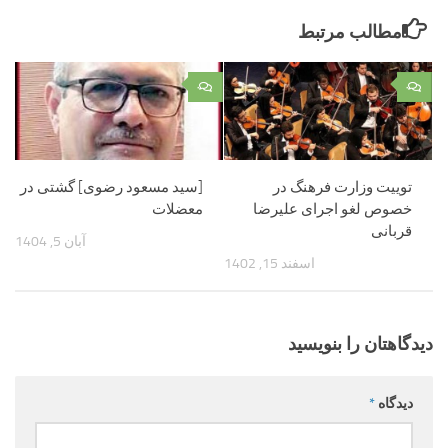
مطالب مرتبط
۰
۰
توییت وزارت فرهنگ در
[سید مسعود رضوی] گشتی در
خصوص لغو اجرای علیرضا
معضلات
قربانی
آبان 5, 1404
اسفند 15, 1402
دیدگاهتان را بنویسید
دیدگاه
*