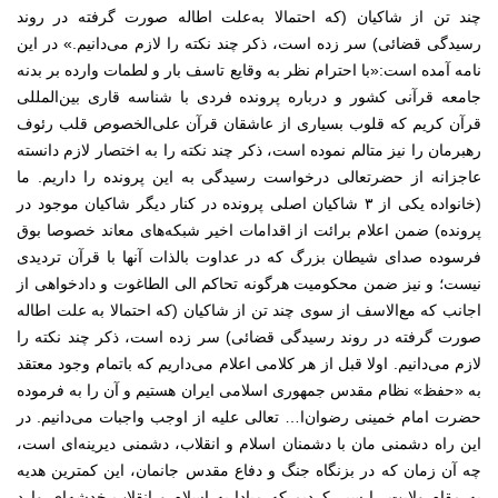
چند تن از شاکیان (که احتمالا به‌علت اطاله صورت گرفته در روند
رسیدگی قضائی) سر زده است، ذکر چند نکته را لازم می‌دانیم.» در این
نامه آمده است:«با احترام نظر به وقایع تاسف بار و لطمات وارده بر بدنه
جامعه قرآنی کشور و درباره پرونده فردی با شناسه قاری بین‌المللی
قرآن کریم که قلوب بسیاری از عاشقان قرآن علی‌الخصوص قلب رئوف
رهبرمان را نیز متالم نموده است، ذکر چند نکته را به اختصار لازم دانسته
عاجزانه از حضرتعالی درخواست رسیدگی به این پرونده را داریم. ما
(خانواده یکی از ۳ شاکیان اصلی پرونده در کنار دیگر شاکیان موجود در
پرونده) ضمن اعلام برائت از اقدامات اخیر شبکه‌های معاند خصوصا بوق
فرسوده صدای شیطان بزرگ که در عداوت بالذات آنها با قرآن تردیدی
نیست؛ و نیز ضمن محکومیت هرگونه تحاکم الی الطاغوت و دادخواهی از
اجانب که مع‌الاسف از سوی چند تن از شاکیان (که احتمالا به‌ علت اطاله
صورت گرفته در روند رسیدگی قضائی) سر زده است، ذکر چند نکته را
لازم می‌دانیم. اولا قبل از هر کلامی اعلام می‌داریم که باتمام وجود معتقد
به «حفظ» نظام مقدس جمهوری اسلامی ایران هستیم و آن را به فرموده
حضرت امام خمینی رضوان‌ا… تعالی علیه از اوجب واجبات می‌دانیم. در
این راه دشمنی مان با دشمنان اسلام و انقلاب، دشمنی دیرینه‌ای است،
چه آن زمان که در بزنگاه جنگ و دفاع مقدس جانمان، این کمترین هدیه
به مقام ولایت را سپر کردیم که مبادا به اسلام و انقلاب خدشه‌ای وارد