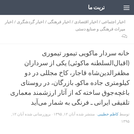
تربت ما
Skip to content
اخبار اجتماعی
/
اخبار اقتصادی
/
اخبار فرهنگی
/
اخبار گردشگری
/
اخبار
میراث فرهنگی و صنایع دستی
۰
خانه سردار ماکویی تیمور تیموری
(اقبال‌السلطنه ماکوئی) یکی از سرداران
مظفرالدین‌شاه قاجار، کاخ مجللی در دو
کیلومتری جاده ماکوـ بازرگان، در روستای
باغچه‌جوق ساخته که از آثار ارزشمند معماری
تلفیقی ایرانی ـ فرنگی به شمار می‌آید
توسط
کاظم خطیبی
· منتشر شده
آبان ۱۲, ۱۳۹۵
· بروزرسانی شده
آبان ۱۲,
۱۳۹۵