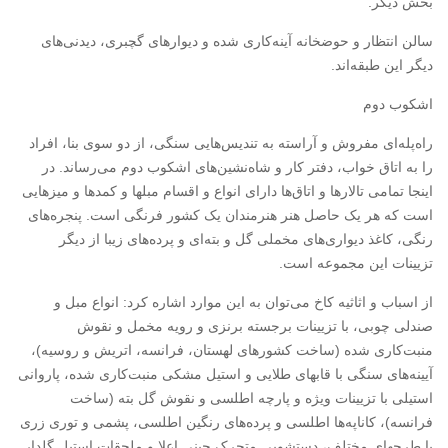
بخش دیگر.
سالن انتظار و حوضخانه آینه‌کاری شده و دیوارهای گچبری، دیدنی‌های
دیگر این طبقه‌اند.
اشکوب دوم
راه‌پله‌ای مفروش و آراسته به تندیس‌هایی سنگی، از دو سوی بنا، افراد
را به اتاق خواب، دفتر کار و شاه‌نشین‌های اشکوب دوم می‌رساند. در
اینجا تمامی تالارها و اتاق‌ها دارای انواع و اقسام مبلها و کمدها و میزهایی
است که هر یک حاصل هنر هنرمندان یک کشور فرنگی است. پنجره‌های
رنگی، کاغذ دیواری‌های مخملی گل و بته‌ای و پرده‌های زیبا از دیگر
تزیینات این مجموعه است.
از اسباب و اثاثیه کاخ می‌توان به این موارد اشاره کرد: انواع مبل و
صندلی چوبی، با تزیینات برجسته برنزی و رویه مخمل و نقوش
منبت‌کاری شده (ساخت کشورهای لهستان، فرانسه، اتریش و روسیه)،
آیینه‌های سنگی با قابهای طلایی و استیل مشکی منبت‌کاری شده، پاروانی
استیلی با تزیینات ویژه و پارچه اطلسی و نقوش گل بته (ساخت
فرانسه)، کاناپه‌ها اطلسی و پرده‌های رنگین اطلسی، پشمی و توری زری
با طرحهای مختلف، دستشویی متحرک چینی اعلا و ملحقات استیل گلدار