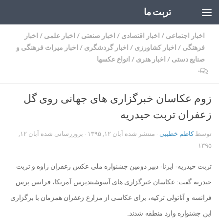
تربت ما
Skip to content
اخبار اجتماعی
/
اخبار اقتصادی
/
اخبار صنعتی
/
اخبار علمی
/
اخبار
فرهنگی
/
اخبار کشاورزی
/
اخبار گردشگری
/
اخبار میراث فرهنگی و
صنایع دستی
/
اخبار هنری
/
انواع عکسها
۰
زوم عکاسان خبرگزاری های جهانی روی گل
زعفران تربت حیدریه
توسط
کاظم خطیبی
· منتشر شده
آبان ۱۲, ۱۳۹۵
· بروزرسانی شده
آبان ۱۲,
۱۳۹۵
تربت حیدریه- ایرنا- دبیر دومین جشنواره ملی عکس زعفران زاوه و تربت
حیدریه گفت: عکاسان خبرگزاری های آسوشیتدپرس آمریکا، فرانس پرس
فرانسه و آناتولی ترکیه، برای عکاسی از مزارع زعفران همزمان با برگزاری
این جشنواره وارد منطقه شدند.