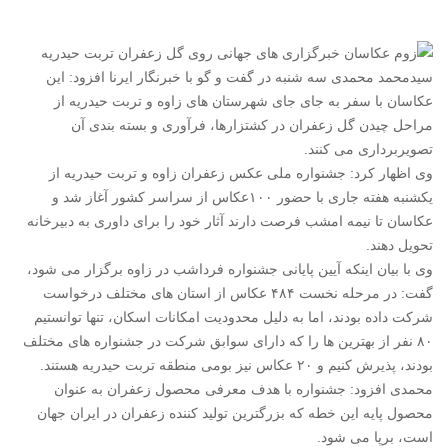
سیدمحمد محمدی سه شنبه در گفت و گو با خبرنگار ایرنا افزود: این
عکاسان با سفر به جای جای شهرستان های زاوه و تربت حیدریه از
مراحل چیدن گل زعفران در کشتزارها، فرآوری و بسته بندی آن
تصویربرداری می کنند.
وی اظهار کرد: جشنواره ملی عکس زعفران زاوه و تربت حیدریه از
یکشنبه هفته جاری با حضور ۱۰۰عکاس از سراسر کشور آغاز شد و
عکاسان تا نیمه امشب فرصت دارند آثار خود را برای داوری به دبیرخانه
تحویل دهند.
وی با بیان اینکه آیین پایانی جشنواره فرداشب در زاوه برگزار می شود،
گفت: در مرحله نخست ۴۸۴ عکاس از استان های مختلف درخواست
شرکت داده بودند، اما به دلیل محدودیت امکانات اسکان، تنها توانستیم
۸۰ نفر از بهترین ها را که دارای سوابق شرکت در جشنواره های مختلف
بودند، پذیرش کنیم و ۲۰ عکاس نیز بومی منطقه تربت حیدریه هستند.
محمدی افزود: جشنواره با هدف معرفی محصول زعفران به عنوان
محصول پایه این خطه که بزرگترین تولید کننده زعفران در ایران جهان
است، برپا می شود.