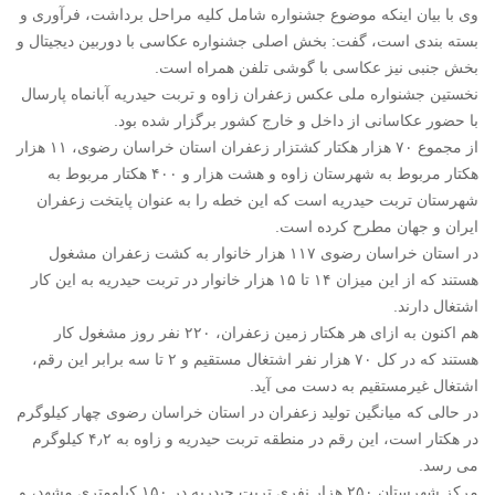
وی با بیان اینکه موضوع جشنواره شامل کلیه مراحل برداشت، فرآوری و
بسته بندی است، گفت: بخش اصلی جشنواره عکاسی با دوربین دیجیتال و
بخش جنبی نیز عکاسی با گوشی تلفن همراه است.
نخستین جشنواره ملی عکس زعفران زاوه و تربت حیدریه آبانماه پارسال
با حضور عکاسانی از داخل و خارج کشور برگزار شده بود.
از مجموع ۷۰ هزار هکتار کشتزار زعفران استان خراسان رضوی، ۱۱ هزار
هکتار مربوط به شهرستان زاوه و هشت هزار و ۴۰۰ هکتار مربوط به
شهرستان تربت حیدریه است که این خطه را به عنوان پایتخت زعفران
ایران و جهان مطرح کرده است.
در استان خراسان رضوی ۱۱۷ هزار خانوار به کشت زعفران مشغول
هستند که از این میزان ۱۴ تا ۱۵ هزار خانوار در تربت حیدریه به این کار
اشتغال دارند.
هم اکنون به ازای هر هکتار زمین زعفران، ۲۲۰ نفر روز مشغول کار
هستند که در کل ۷۰ هزار نفر اشتغال مستقیم و ۲ تا سه برابر این رقم،
اشتغال غیرمستقیم به دست می آید.
در حالی که میانگین تولید زعفران در استان خراسان رضوی چهار کیلوگرم
در هکتار است، این رقم در منطقه تربت حیدریه و زاوه به ۴٫۲ کیلوگرم
می رسد.
مرکز شهرستان ۲۵۰ هزار نفری تربت حیدریه در ۱۵۰ کیلومتری مشهد، و