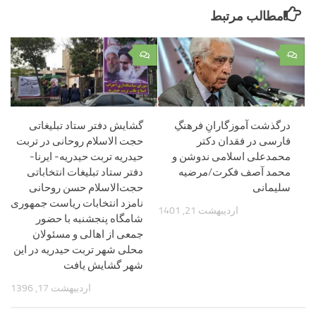
مطالب مرتبط
۰
۰
درگذشت آموزگارانِ فرهنگِ
گشایش دفتر ستاد تبلیغاتی
فارسی در فقدان دکتر
حجت الاسلام روحانی در تربت
محمدعلی اسلامی ندوشن و
حیدریه تربت حیدریه- ایرنا-
محمد آصف فکرت/مرضیه
دفتر ستاد تبلیغات انتخاباتی
سلیمانی
حجت‌الاسلام حسن روحانی
نامزد انتخابات ریاست جمهوری
اردیبهشت 21, 1401
شامگاه پنجشنبه با حضور
جمعی از اهالی و مسئولان
محلی شهر تربت حیدریه در این
شهر گشایش یافت
اردیبهشت 17, 1396