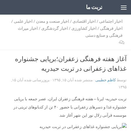
تربت ما
Skip to content
اخبار اجتماعی
/
اخبار اقتصادی
/
اخبار صنعت و معدن
/
اخبار علمی
/
اخبار فرهنگی
/
اخبار کشاورزی
/
اخبار گردشگری
/
اخبار میراث
فرهنگی و صنایع دستی
۰
آغاز هفته فرهنگی زعفران؛برپایی جشنواره
غذاهای زعفرانی در تربت حیدریه
توسط
کاظم خطیبی
· منتشر شده
آبان ۱۵, ۱۳۹۵
· بروزرسانی شده
آبان ۱۵,
۱۳۹۵
تربت حیدریه- ایرنا – هفته فرهنگی زعفران ایران، عصر جمعه با برپایی
جشنواره غذا و دسرهای زعفرانی با حضور ۴۰ تن از کدبانوهای تربتی در
موسسه قرآنی زلال نور این شهر آغاز شد.