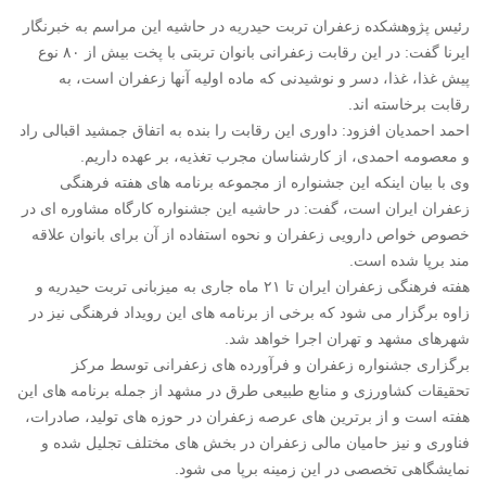
رئیس پژوهشکده زعفران تربت حیدریه در حاشیه این مراسم به خبرنگار
ایرنا گفت: در این رقابت زعفرانی بانوان تربتی با پخت بیش از ۸۰ نوع
پیش غذا، غذا، دسر و نوشیدنی که ماده اولیه آنها زعفران است، به
رقابت برخاسته اند.
احمد احمدیان افزود: داوری این رقابت را بنده به اتفاق جمشید اقبالی راد
و معصومه احمدی، از کارشناسان مجرب تغذیه، بر عهده داریم.
وی با بیان اینکه این جشنواره از مجموعه برنامه های هفته فرهنگی
زعفران ایران است، گفت: در حاشیه این جشنواره کارگاه مشاوره ای در
خصوص خواص دارویی زعفران و نحوه استفاده از آن برای بانوان علاقه
مند برپا شده است.
هفته فرهنگی زعفران ایران تا ۲۱ ماه جاری به میزبانی تربت حیدریه و
زاوه برگزار می شود که برخی از برنامه های این رویداد فرهنگی نیز در
شهرهای مشهد و تهران اجرا خواهد شد.
برگزاری جشنواره زعفران و فرآورده های زعفرانی توسط مرکز
تحقیقات کشاورزی و منابع طبیعی طرق در مشهد از جمله برنامه های این
هفته است و از برترین های عرصه زعفران در حوزه های تولید، صادرات،
فناوری و نیز حامیان مالی زعفران در بخش های مختلف تجلیل شده و
نمایشگاهی تخصصی در این زمینه برپا می شود.