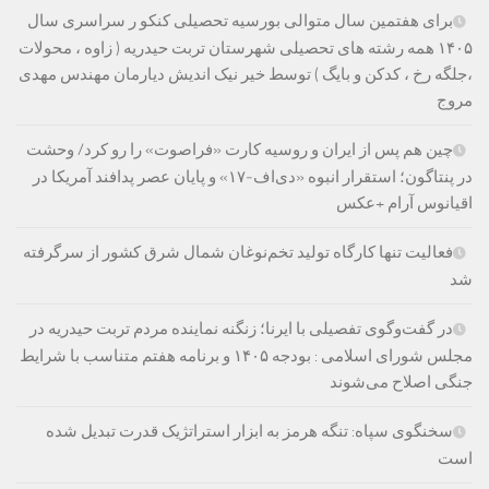
برای هفتمین سال متوالی بورسیه تحصیلی کنکو ر سراسری سال
۱۴۰۵ همه رشته های تحصیلی شهرستان تربت حیدریه ( زاوه ، محولات
،جلگه رخ ، کدکن و بایگ ) توسط خیر نیک اندیش دیارمان مهندس مهدی
مروج
چین هم پس از ایران و روسیه کارت «فراصوت» را رو کرد/ وحشت
در پنتاگون؛ استقرار انبوه «دی‌اف‑۱۷» و پایان عصر پدافند آمریکا در
اقیانوس آرام +عکس
فعالیت تنها کارگاه تولید تخم‌نوغان شمال شرق کشور از سرگرفته
شد
در گفت‌وگوی تفصیلی با ایرنا؛ زنگنه نماینده مردم تربت حیدریه در
مجلس شورای اسلامی : بودجه ۱۴۰۵ و برنامه هفتم متناسب با شرایط
جنگی اصلاح می‌شوند
سخنگوی سپاه: تنگه هرمز به ابزار استراتژیک قدرت تبدیل شده
است