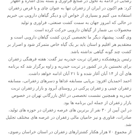
رضایی در ادامه به تحول در صنایع فراوری و بسته بندی اشاره و اظهار
کرد: هم اکنون در ایران از زعفران تنها به عنوان چای و یا قرص زعفران
استفاده می کنیم و بسیاری از خواص آن و دیگر گیاهان دارویی بی خبریم
در حالی که امروز جهان به سمت کشت صنعتی، فراوری و تولید
محصولات بی شمار از گیاهان دارویی حرکت کرده است.
وی گفت: پیشنهاد دیگر ما تخصصی کردن کشت گیاهان دارویی است و
معتقدیم هر اقلیم و استان باید بر یک گیاه خاص متمرکز شود و اصرار بر
کشت چند گونه گیاهی نداشته باشد.
رئیس پژوهشکده زعفران تربت حیدریه نیز گفت: هفته فرهنگی زعفران
برای نخستین بار در کشور در تربت حیدریه و زاوه برگزار شد که برنامه
های آن از ۱۴ آبان آغاز شده و تا ۲۱ آبان ادامه خواهد داشت.
احمد احمدیان افزود: برپایی مسابقه غذاها و دسرهای زعفرانی، مسابقه
زعفران چینی و زعفران پرکنی در روستای آبرود و بازار زعفران تربت
حیدریه و همچنین نشست تخصصی در اتاق بازرگانی تهران در خصوص
بازار زعفران از جمله این برنامه ها بود.
در این آیین از ۳۰ نفر از برترین های عرصه زعفران در حوزه های تولید،
صادرات، فناوری و نیز حامیان مالی زعفران در عرصه های مختلف تجلیل
شد.
از مجموع ۷۰ هزار هکتار کشتزارهای زعفران در استان خراسان رضوی،