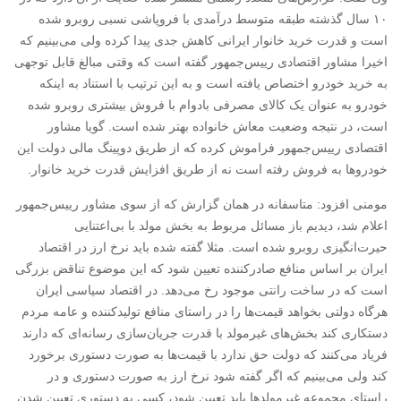
۱۰ سال گذشته طبقه متوسط درآمدی با فروپاشی نسبی روبرو شده
است و قدرت خرید خانوار ایرانی کاهش جدی پیدا کرده ولی می‌بینیم که
اخیرا مشاور اقتصادی رییس‌جمهور گفته است که وقتی مبالغ قابل توجهی
به خرید خودرو اختصاص یافته است و به این ترتیب با استناد به اینکه
خودرو به عنوان یک کالای مصرفی بادوام با فروش بیشتری روبرو شده
است، در نتیجه وضعیت معاش خانواده بهتر شده است. گویا مشاور
اقتصادی رییس‌جمهور فراموش کرده که از طریق دوپینگ مالی دولت این
خودروها به فروش رفته است نه از طریق افزایش قدرت خرید خانوار.
مومنی افزود: متاسفانه در همان گزارش که از سوی مشاور رییس‌جمهور
اعلام شد، دیدیم باز مسائل مربوط به بخش مولد با بی‌اعتنایی
حیرت‌انگیزی روبرو شده است. مثلا گفته شده باید نرخ ارز در اقتصاد
ایران بر اساس منافع صادرکننده تعیین شود که این موضوع تناقض بزرگی
است که در ساخت رانتی موجود رخ می‌دهد. در اقتصاد سیاسی ایران
هرگاه دولتی بخواهد قیمت‌ها را در راستای منافع تولیدکننده و عامه مردم
دستکاری کند بخش‌های غیرمولد با قدرت جریان‌سازی رسانه‌ای که دارند
فریاد می‌کنند که دولت حق ندارد با قیمت‌ها به صورت دستوری برخورد
کند ولی می‌بینیم که اگر گفته شود نرخ ارز به صورت دستوری و در
راستای مجموعه غیرمولدها باید تعیین شود، کسی به دستوری تعیین شدن