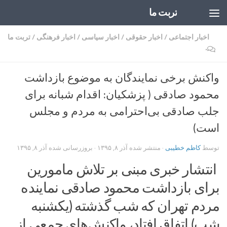
تربت ما
Skip to content
اخبار اجتماعی
/
اخبار حقوقی
/
اخبار سیاسی
/
اخبار فرهنگی
/
تربت ما
۰
واکنش برخی نمایندگان به موضوع بازداشت
محمود صادقی ( پزشکیان: اقدام شبانه برای
جلب صادقی بی‌احترامی به مردم و مجلس
است)
توسط
کاظم خطیبی
· منتشر شده
آذر ۸, ۱۳۹۵
· بروزرسانی شده
آذر ۸, ۱۳۹۵
انتشار خبری مبنی بر تلاش مامورین
برای بازداشت محمود صادقی نماینده
مردم تهران که شب گذشته (یکشنبه
شب) اتفاق افتاد، واکنش‌های جمعی از