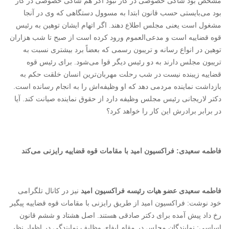
مشخص بود شاکی خصوصی در کار نبود اگر هم شاکی خصوصی در کار
بود می‌بایستی حسب قانون ابتدا به مسوول دستگاهی که وی در آنجا
مشغول است یعنی مجلس اطلاع دهند. اگر اتهام ایشان توهین به رئیس
قوه قضاییه است و مدعی‌العموم ورود کرده است از صبح تا شب هزاران
توهین در انواع رسانه و تریبون رسمی که بعضاً برد بیشتری نسبت به
تریبون مجلس دارند به دو رئیس دیگر قوا می‌شود. برای رئیس قوه
قضاییه زیبنده نیست در شب رحلت مهربان‌ترین انسان خلقت حکم به
بازداشت نماینده مردمی دهد که او وظیفه‌اش را به انجام رسانده است.
دکتر لاریجانی رئیس مجلس وظیفه دارد از حقوق نماینده صیانت کند. آیا
در برابر برادرش این کار را خواهد کرد؟
فاطمه سعیدی: فراکسیون امید با مقامات قوه قضاییه رایزنی می‌کند
فاطمه سعیدی عضو هیات رئیسه فراکسیون امید
نیز در کانال تلگرامی
خود نوشت: فراکسیون امید از طریق رایزنی با مقامات قوه قضاییه پیگیر
رخ داد پیش آمده برای دکتر صادقی هستند. اصل‏ هشتاد و ششم قانون
اساسی: نمایندگان‏ مجلس‏ در مقام‏ ایفای‏ وظایف‏ نمایندگی‏ در اظهار نظر