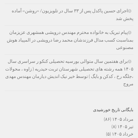
اجرای حسین پاکدل پس از ۳۳ سال در تلویزیون/ «روشن» آماده
پخش شد
پیام تبریک به خانواده محترم مهندس درویشی همشهری عزیزمان
بمناسبت کسب مدال فرزندشان محمد رضا درویشی در المپیاد هوش
مصنوعی
برای هفتمین سال متوالی بورسیه تحصیلی کنکو ر سراسری سال
۱۴۰۵ همه رشته های تحصیلی شهرستان تربت حیدریه ( زاوه ، محولات
،جلگه رخ ، کدکن و بایگ ) توسط خیر نیک اندیش دیارمان مهندس مهدی
مروج
بایگانی تاریخ خورشیدی
مرداد ۱۴۰۵
(۸۶)
تیر ۱۴۰۵
(۸)
خرداد ۱۴۰۵
(۵)