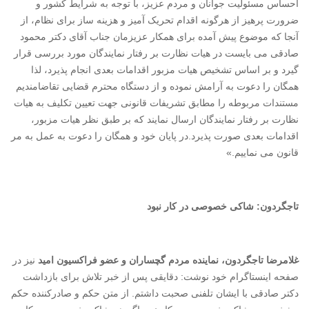
احساس مسئولیت جوانان و مردم عزیز، با توجه به شرایط کشور و
ضرورت پرهیز از هرگونه اقدام تحریک آمیز و هزینه ساز برای نظام، از
آنجا که موضوع پیش آمده برای همکار عزیزمان جناب آقای دکتر محمود
صادقی می بایست در هیات نظارت بر رفتار نمایندگان مورد بررسی قرار
گیرد و بر اساس تشخیص هیات مزبور اقدامات بعدی انجام پذیرد، لذا
همگان را دعوت به آرامش نموده و از دستگاه محترم قضایی تقاضامندیم
مستندات مربوطه را مطابق تشریفات قانونی جهت تعیین تکلیف به هیات
نظارت بر رفتار نمایندگان ارسال نمایند که بر طبق نظر هیات مزبور،
اقدامات بعدی صورت پذیرد.در پایان خود و همگان را دعوت به عمل به مر
قانون می نماییم.»
تاجگردون: شاکی خصوصی در کار نبود
غلامرضا تاجگردون، نماینده مردم گچساران و عضو فراکسیون امید
نیز در
صفحه اینستاگرام خود نوشت: دقایقی پس از خبر تلاش برای بازداشت
دکتر صادقی با ایشان تلفنی صحبت داشتم. از متن حکم و صادرکننده حکم