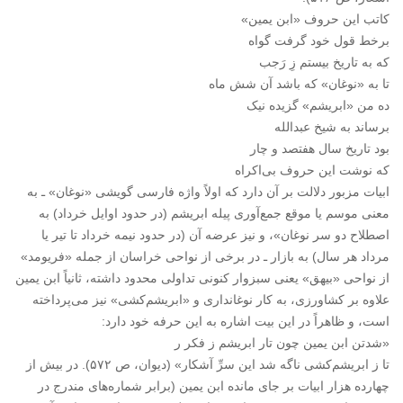
کاتب این حروف «ابن یمین»
برخط قول خود گرفت گواه
‏که به تاریخ بیستم زِ رَجب
تا به «نوغان» که باشد آن شش ماه
ده من «ابریشم» گزیده نیک
برساند به شیخ عبدالله
بود تاریخ سال هفتصد و چار
که نوشت این حروف بی‌اکراه
ابیات مزبور دلالت بر آن دارد که اولاً واژه فارسی گویشی «نوغان» ـ به
معنی موسم یا موقع جمع‌آوری پیله ابریشم (در حدود اوایل خرداد) به
اصطلاح دو سر نوغان»، و نیز عرضه آن (در حدود نیمه خرداد تا تیر یا
مرداد هر سال) به بازار ـ در برخی از نواحی خراسان از جمله «فریومد»
از نواحی «بیهق» یعنی سبزوار کنونی تداولی محدود داشته، ثانیاً ابن یمین
علاوه بر کشاورزی، به کار نوغانداری و «ابریشم‌کشی» نیز می‌پرداخته
است، و ظاهراً در این بیت اشاره به این حرفه خود دارد:
«شدتن ابن یمین چون تار ابریشم ز فکر ر
تا ز ابریشم‌کشی ناگه شد این سرِّ آشکار» (دیوان، ص ۵۷۲). در بیش از
چهارده هزار ابیات بر جای مانده ابن یمین (برابر شماره‌های مندرج در