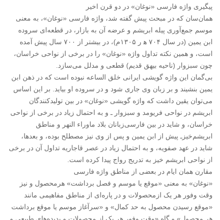
پیگیری واژه فارسی «نوغان» در دو قرن اخیر
همان‌سان که در مبحث پیش گفته شد، واژه فارسی «نوغان»، به معنی
موسم جمع‌آوری پیله ابریشم و عرضه آن به بازار، در قطعه‌ای سروده
ابن یمین (در سال ۷۰۴ ه‍ ر ۱۳۰۵م)، در بیشتر از ۷۰۰ سال پیش آمده
است، و همین نکته تداول واژه «نوغان» را در برخی از نواحی خراسان،
چون سبزوار (ناحیه بیهق قدیم) قطعی و مدلل می‌سازد.
بی‌گمان این واژه گویشی ایرانی خلق الساعه نبوده است که در ذهن ابن
یمین بنشیند و بر زبان وی جاری شود و در سروده او بیاید. بر این اساس
می‌توان یقین داشت که واژه گویشی «نوغان» در بین تولید‌کنندگان
ابریشم در نواحی فریومد و سبزوار ـ و به احتمال زیاد در برخی از نواحی
خراسان، و شاید در بین فارسی‌زبانان بلاد ماوراء النهر و مناطق
ابریشم‌خیزـ پیش از ابن یمین و پس از وی نیز مصطلح بوده، و بعدها،
شاید در عهد صفویه، و به احتمال زیاد در عصر قاجاریه تداول آن در برخی
از نواحی ابریشم خیز به تدریج رواج پیدا کرده است.
مقارن همان ایام در بعضی از مناطق واژه فارسی
«‌نوغان» به معنی «موقع یا موسم و فصل برداشت» هر‌محصول‌ و نیز
وقت وفور هر یک ازمحصولات و در پاره‌ای از مناطق مفاهیمی مانند
«موقع رسیدن محصول به حد کمال» و «سرآغاز موسم یا موقع برداشت
هر محصول» و گاه «وقت وفور هر یک از محصولات و پدیده‌های طبیعی و