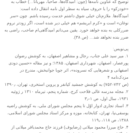
توضیح که عناوین نامه‌‌ها (چون: امیدگاه‌ها، صاحبا، مهربانا…) خطاب به
«خودزکو» را با حروف سیاه به سطر اول نامه انتقال داده است:
امیدگاه‌ها. ملازم‌تان خیلی شوق داشتم خدمت رسیده باشم. چون «سر
نوغان» است و «کرم ابریشم» هم خیلی دیر شده است، اگر زودتر نروم
ضررکلی به بنده خواهد خورد. یقین می‌دانم امیدگاهی‌ام صاحب، راضی به
ضرر بنده نخواهد شد… (ص ۳۸).
پی‌نویس:
۱‏. میر سید علی جناب، رجال و مشاهیر اصفهان، به کوشش رضوان
پورعصار، اصفهان، شهرداری اصفهان، ۱۳۸۵؛ و نیز مقاله «حسین دودی
اصفهانی و شعرهایی که نسروده»، اثر جویا جوانبخش، مندرج در
مزدک‌نامه ۴ ‏
‏(ص ۷۴۲-۷۵۲) به کوشش جمشید کیانفر و پروین استخری، تهران، ۱۳۹۰٫‏
۲‏. مجله مدرسه عالی فلاحت کرج، شماره پنجم، تیرماه ۱۳۱۰ ر ژوئیه
۱۹۳۱، سال اول، ص ۱-۳٫‏
۳‏. اسناد تجاری ادوار اوّل تا پنجم مجلس شورای ملی، به کوشش راضیه
یوسفی‌نیا، تهران، کتابخانه، موزه و مرکز اسناد مجلس شورای اسلامی،
۱۳۸۸، ص ۱۱۸، ۱۱۹٫‏
۴‏. حاج میرزا محمود میلانی (رضایوف) فرزند حاج محمدباقر میلانی از