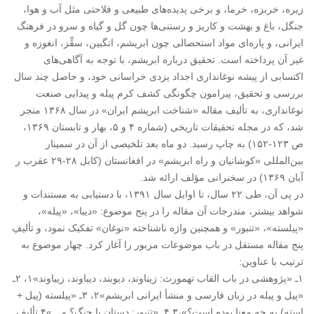
زیره، خربزه، خرما، و برخی پدیده‌های طبیعی و فلاحتی مثل آب و هوا،
جنگل،‌ باغ و بهشت و کاریز و رستنی‌ها چون گل و گیاه و سرو در فرهنگ
ایرانی، و پاره‌ای مواد استحصالی چون ابریشم، انگبین، سقِّز، انغوزه و
غیر آن پرداخته است. تحقیق درباره ابریشم، با توجه به آگاهی‌های
اکتسابی از پیشه نوغانداری اجداد یزدی خراسانی خود، و حاصل چند سال
بررسی و تحقیق، پیرامون چگونگی کشف کرم پیله و پیدایی صنعت
نوغانداری، به تألیف مقاله «شناخت ابریشم ایران» در سال ۱۳۶۸ منجر
شد، که در مجله تحقیقات تاریخی (شماره ۴ و ۵، بهار و تابستان ۱۳۶۹،
ص ۱۲۳-۱۵۲) به چاپ رسید. دو ماه بعد تلخیصی از آن در سمینار
بین‌المللی «کوشانیان و راه ابریشم» در افغانستان (کابل ۲۸-۲۹ عقرب ر
آبان ۱۳۶۹) در سخنرانی مؤلف ارائه شد.
در پی آن، طی ۲۲ سال، تا اوایل سال ۱۳۹۱، با دستیابی به مستندات و
شواهد بیشتر، مندرجات آن مقاله را در پنج موضوع: «دیبا»، «پیله»،
«پیلسته»، «تنبور» و همچنین واژه ناشناخته «نوغان» تفکیک نمود، و تألیفِ
پنج مقاله مستقل در باب موضوعات مزبور را آغاز کرد. چهار موضوع به
ترتیب با عناوین:
۱ـ «پژوهشی در باب القاب تهمورث: زیناوند، دیوبند، دیباوند، زیباوند»۱، ۲ـ
«پیل و پیله در زبان فارسی و منشأ ایرانی ابریشم»۲، ۳ـ «پیلسته (پیل +
استه) به چه معنا بوده است؟»،۳ ۴ـ «تنبور: دستان یا چنگ؟ و…»۴ تألیف