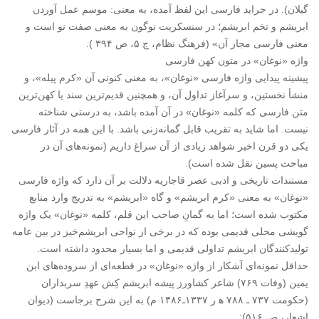
گیلان). در جراید فارسی این لفظ آمده، به معنی: موسم عمل آوردن
ابریشم و تخم ابریشم؛ در سنسکریت نوگون به معنی صفت نو است و
معنی فارسی مجاز آن» (فرهنگ نظام، ج ۵، ص ۳۹۴ ).
واژه «نوغان» در متون کهن فارسی
پیشینه پیدایی واژه فارسی «نوغان»، به معنی کنونی آن «کرم پیله»، و
منشأ نخستین، و سرآغاز تداول آن، و همچنین قدیم‌ترین سند یا کهن‌ترین
متن فارسی که کلمه «نوغان» در آن آمده باشد، به درستی شناخته
نیست. اما شاید به تقریب قابل گمانه‌زنی باشد. با این همه در آثار فارسی
یکی دو قرن اخیر شواهد زیادی از آن سراغ داریم (نمونه‌های آن در
مباحث پسین نقل شده است).
مستندات تاریخی و ادبی عصر قاجاریه دلالت بر آن دارد که واژه فارسی
«نوغان» به معنی «کرم ابریشم» و گاه «ابریشم» به تدریج وارد منابع
مکتوب شده است؛ اما به گمانِ صاحب این قلم، کلمه «نوغان» یک واژه
گویشی محلی قدیمی بوده که در برخی از نواحی ابریشم‌خیز در بین عامه
تولید‌کنندگان ابریشم تداولی قدیمی‌ و اما بسیار محدود داشته است.
حداقل نمونه‌ای آشکار از واژه «نوغان» در قطعه‌ای از سروده‌های ابن
یمین (وفات ۷۶۹) شاعر کشاورز پیشه ابریشم کِش عهدِ سربداران
(حکومت ۷۳۷ ـ ۷۸۸ ه‍ ر ۱۳۳۷ـ۱۳۸۶ م) به این شرح برجاست (دیوان
اشعار، ص ۵۱۶):