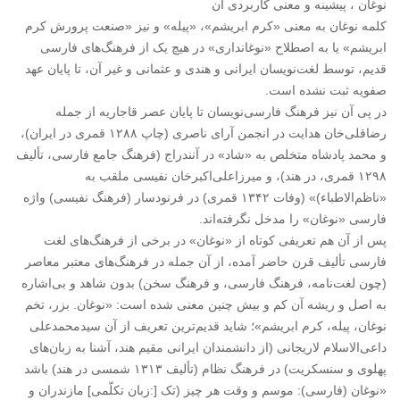
نوغان ، پیشینه و معنی کاربردی آن
کلمه نوغان به معنی «کرم ابریشم»، «پیله» و نیز «صنعت پرورش کرم
ابریشم» یا به اصطلاح «نوغانداری» در هیچ یک از فرهنگ‌های فارسی
قدیم، توسط لغت‌نویسان ایرانی و هندی و عثمانی و غیر آن، تا پایان عهد
صفویه ثبت نشده است.
در پی آن نیز فرهنگ فارسی‌نویسان تا پایان عصر قاجاریه از جمله
رضاقلی‌خان هدایت در انجمن آرای ناصری (چاپ ۱۲۸۸ قمری در ایران)،
و محمد پادشاه متخلص به «شاد» در آنندراج (فرهنگ جامع فارسی، تألیف
۱۲۹۸ قمری، در هند)، و میرزاعلی‌اکبرخان نفیسی ملقب به
«ناظم‌الاطباء)» (وفات ۱۳۴۲ قمری) در فرنودسار (فرهنگ نفیسی) واژه
فارسی «نوغان» را مدخل نگرفته‌اند.
پس از آن هم تعریفی کوتاه از «نوغان» در برخی از فرهنگ‌های لغت
فارسی تألیف قرن حاضر آمده، از آن جمله در فرهنگ‌های معتبر معاصر
(چون لغت‌نامه، فرهنگ فارسی، و فرهنگ سخن) بدون شاهد و بی‌اشاره
به اصل و ریشه آن کم و بیش چنین معنی شده است: «نوغان. بزر، تخم
نوغان، پیله، کرم ابریشم»؛ شاید قدیم‌ترین تعریف از آن سیدمحمدعلی
داعی‌الاسلام لاریجانی (از دانشمندان ایرانی مقیم هند، آشنا به زبان‌های
پهلوی و سنسکریت) در فرهنگ نظام (تألیف ۱۳۱۳ شمسی در هند) باشد
«نوغان (فارسی): موسم و وقت هر چیز (تک ‏‎]‎‏:زبان تکلّمی‏‎[‎‏ مازندران و