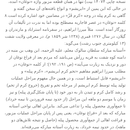
نسخه چاپی ۱۴۰۷۴ بیت) تنها در همان قطعه مزبور واژه «نوغان» آمده،
در حالی که ابن یمین از «ابریشم» و انواع بافته‌های آن سخن گفته و
گاهی به کرم پیله در وجه «کرم قَزّ» در مضامین خود اشاره کرده است.۸
کلمه «نوغان» در عصر قاجاریه مصطلح بوده اما به ندرت در تألیفات آن
روزگار آمده است. مثلاً‌ میرزا ابراهیم، در سفرنامه استراباد و مازندران و
گیلان، در سال ۱۲۷۶ قمری (۱۲۳۸ شر ۱۸۵۹ م)، در معرفی ولایت شفت
(۱۳ کیلومتری جنوب رشت) می‌گوید:
«آستانه مبارکه سلطان سالوک معلم، علیه الرحمه، ابن وهب بن منبه در
دامنه کوه شفت به قریه رزآش می‌باشد که مردم بعد از فراغ نوغان از
دور و نزدیک به زیارت می‌آیند» (ص ۱۹۱، ۱۹۲)؛ از کلمه «نوغان» در
مطلب میرزا ابراهیم مفاهیم «تخم کرم ابریشم»، «کرم پیله» و
«ابریشم» قابل استنباط است، و در همین حال مفهوم مراحل عملیات
تولید پیله توسط کرم ابریشم از مرحله تخم و تفریخ (خروج کرم از تخم)
و رشد کامل کرم و تنیدن تار به دور خود (تا پایان شکل‌گیری پیله) و نیز
زمان یا موسم دو ماهه این مراحل (از حدود نیمه فروردین تا نیمه خرداد)
تا جمع‌آوری محصول پیله را تداعی می‌کند. بنابراین اهالی نواحی آستانه
مبارکه که بعد از «فراغ نوغان»، یعنی پس از پایان مراحل عملیات مزبور،
و فراغت اهالی از جمع‌آوری محصول پیله (حاصل و نتیجه تلاش‌های دو
ماهه)، در حدود نیمه خرداد، به زیارت آستانه مبارکه می‌رفته‌اند.