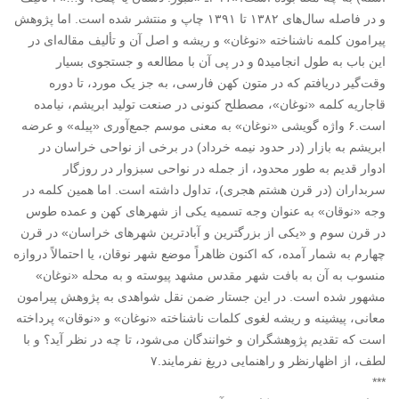
و در فاصله سال‌های ۱۳۸۲ تا ۱۳۹۱ چاپ و منتشر شده است. اما پژوهش
پیرامون کلمه ناشناخته «نوغان» و ریشه و اصل آن و تألیف مقاله‌ای در
این باب به طول انجامید۵ و در پی آن با مطالعه و جستجوی بسیار
وقت‌گیر دریافتم که در متون کهن فارسی، به جز یک مورد، تا دوره
قاجاریه کلمه «نوغان»، مصطلح کنونی در صنعت تولید ابریشم، نیامده
است.۶ واژه گویشی «نوغان» به معنی موسم جمع‌آوری «پیله» و عرضه
ابریشم به بازار (در حدود نیمه خرداد) در برخی از نواحی خراسان در
ادوار قدیم به طور محدود، از جمله در نواحی سبزوار در روزگار
سربداران (در قرن هشتم هجری)، تداول داشته است. اما همین کلمه در
وجه «نوقان» به عنوان وجه تسمیه‌ یکی از شهرهای کهن و عمده طوس
در قرن سوم و «یکی از بزرگترین و آبادترین شهرهای خراسان» در قرن
چهارم به شمار آمده، که اکنون ظاهراً موضع شهر نوقان، یا احتمالاً دروازه
منسوب به آن به بافت شهر مقدس مشهد پیوسته و به محله «نوغان»
مشهور شده است. در این جستار ضمن نقل شواهدی به پژوهش پیرامون
معانی، پیشینه و ریشه لغوی کلمات ناشناخته «نوغان» و «نوقان» پرداخته
است که تقدیم پژوهشگران و خوانندگان می‌شود، تا چه در نظر آید؟ و با
لطف، از اظهارنظر و راهنمایی دریغ نفرمایند.۷
‏***