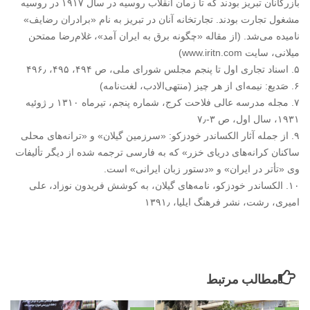
بازرگانان تبریز بودند که تا زمان انقلاب روسیه در سال ۱۹۱۷ در روسیه
مشغول تجارت بودند. تجارتخانه آنان در تبریز به نام «برادران رضایف»
نامیده می‌شد. (از مقاله «چگونه برق به ایران آمد»، غلام‌رضا ممتحن
میلانی، سایت ‏www.iritn.com‏)‏
۵‏. اسناد تجاری اول تا پنجم مجلس شورای ملی، ص ۴۹۴، ۴۹۵، ۴۹۶٫‏
۶‏. صَدیع: نیمه‌ای از هر چیز (منتهی‌الادب، لغت‌نامه)‏
۷‏. مجله مدرسه عالی فلاحت کرج، شماره پنجم، تیرماه ۱۳۱۰ ر ژوئیه
۱۹۳۱، سال اول، ص ۳-۷٫‏
۹‏. از جمله آثار الکساندر خودزکو: «سرزمین گیلان» و «ترانه‌های محلی
ساکنان کرانه‌های دریای خزر» که به فارسی ترجمه شده از دیگر تألیفات
وی «تأتر در ایران» و «دستور زبان ایرانی» است.‏
۱۰‏. الکساندر خودزکو، نامه‌های گیلان، به کوشش فریدون نوزاد، علی
امیری، رشت، نشر فرهنگ ایلیا، ۱۳۹۱٫‏
مطالب مرتبط