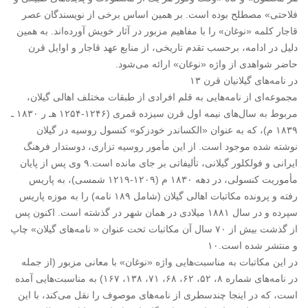
فلاحتی» مصطلح بوده است. بر همین اساس برخی از نویسندگان عصر
قاجار کلمه «نوغان» را با مفاهیم مزبور در آثار خویش آورده‌اند. به همین
دلیل در ادامه، برحسب تقدم تاریخی، از منابع عهد قاجار و اوایل قرن
حاضر شواهدی از واژه «نوغان» ارائه می‌شود.
در نامه‌های گیلانیان قرن ۱۳
مجموعه‌ای از نامه‌هایی به قلم افرادی از طبقات مختلف اهالی گیلان،
مربوط به سال‌های نیمه اول قرن سیزده قمری (۱۲۴۶-۱۲۵۴ هـ ر ۱۸۳۰ ـ
۱۸۳۹ م)، که به عنوان «الکساندر خودزکو» کنسول روسیه در گیلان
نوشته شده موجود است. از این مأمور روسیه تزاری، دوستدار فرهنگ
ایرانی و فولکلور گیلانی، تألیفاتی بر جای مانده است.۹ وی پس از پایان
مأموریت کنسولی، در دهه ۱۸۳۰ م (۱۲۰۹-۱۲۱۹ شمسی)، به پاریس
رفته و پرونده مکاتبات اهالی گیلان (شامل ۱۸۹ نامه) را به موزه پاریس
سپرده و در سال ۱۸۸۱ میلادی در همان شهر در گذشته است. اکنون پس
از گذشت بیش از ۷۰ سال آن مکاتبات تحت عنوان « نامه‌های گیلان» چاپ
و منتشر شده است.۱۰
در این مکاتبات به مناسبت‌هایی واژه «نوغان» با معانی مزبور (از جمله
در نامه‌های شماره ۸، ۵۲، ۶۲، ۶۸، ۷۱، ۱۳۸، ۱۶۷) به مناسبت‌هایی آمده
است، که در اینجا چندسطری از نامه‌های موصوف را نقل می‌کند، با این