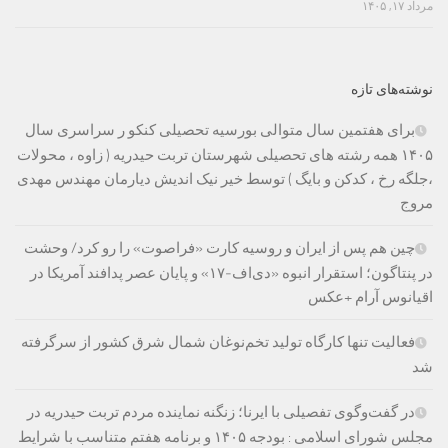
مرداد ۱۷, ۱۴۰۵
نوشته‌های تازه
برای هفتمین سال متوالی بورسیه تحصیلی کنکو ر سراسری سال
۱۴۰۵ همه رشته های تحصیلی شهرستان تربت حیدریه ( زاوه ، محولات
،جلگه رخ ، کدکن و بایگ ) توسط خیر نیک اندیش دیارمان مهندس مهدی
مروج
چین هم پس از ایران و روسیه کارت «فراصوت» را رو کرد/ وحشت
در پنتاگون؛ استقرار انبوه «دی‌اف‑۱۷» و پایان عصر پدافند آمریکا در
اقیانوس آرام +عکس
فعالیت تنها کارگاه تولید تخم‌نوغان شمال شرق کشور از سرگرفته
شد
در گفت‌وگوی تفصیلی با ایرنا؛ زنگنه نماینده مردم تربت حیدریه در
مجلس شورای اسلامی : بودجه ۱۴۰۵ و برنامه هفتم متناسب با شرایط