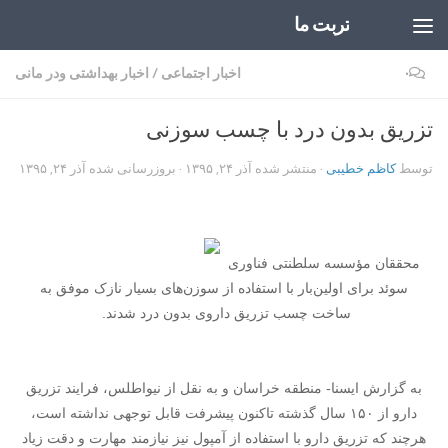
تربت ما
Skip to content
۰
اخبار اجتماعی
/
اخبار بهداشتی ودر مانی
تزریق بدون درد با چسب سوزنی
توسط
کاظم خطیبی
· منتشر شده
آذر ۲۴, ۱۳۹۵
· بروزرسانی شده
آذر ۲۴, ۱۳۹۵
محققان مؤسسه سلطنتی فناوری
سوئد برای اولین‌بار با استفاده از سوزن‌های بسیار نازک موفق به
ساخت چسب تزریق داروی بدون درد شدند.
به گزارش ایسنا- منطقه خراسان و به نقل از نیواطلس، فرایند تزریق
دارو از ۱۵۰ سال گذشته تاکنون پیشرفت قابل توجهی نداشته است،
هرچند که تزریق دارو با استفاده از آمپول نیز نیازمند مهارت و دقت زیاد