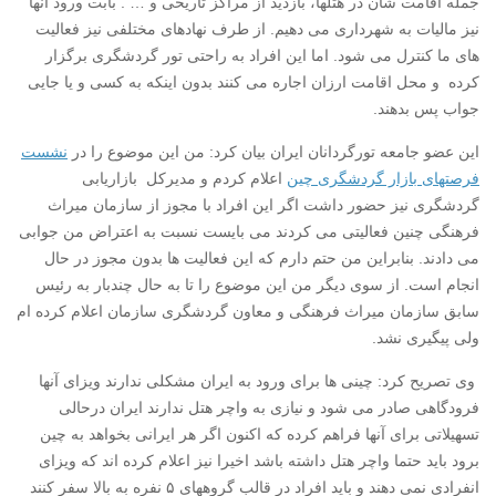
جمله اقامت شان در هتلها، بازدید از مراکز تاریخی و … . بابت ورود آنها
نیز مالیات به شهرداری می دهیم. از طرف نهادهای مختلفی نیز فعالیت
های ما کنترل می شود. اما این افراد به راحتی تور گردشگری برگزار
کرده و محل اقامت ارزان اجاره می کنند بدون اینکه به کسی و یا جایی
جواب پس بدهند.
این عضو جامعه تورگردانان ایران بیان کرد: من این موضوع را در
نشست
فرصتهای بازار گردشگری چین
اعلام کردم و مدیرکل بازاریابی
گردشگری نیز حضور داشت اگر این افراد با مجوز از سازمان میراث
فرهنگی چنین فعالیتی می کردند می بایست نسبت به اعتراض من جوابی
می دادند. بنابراین من حتم دارم که این فعالیت ها بدون مجوز در حال
انجام است. از سوی دیگر من این موضوع را تا به حال چندبار به رئیس
سابق سازمان میراث فرهنگی و معاون گردشگری سازمان اعلام کرده ام
ولی پیگیری نشد.
وی تصریح کرد: چینی ها برای ورود به ایران مشکلی ندارند ویزای آنها
فرودگاهی صادر می شود و نیازی به واچر هتل ندارند ایران درحالی
تسهیلاتی برای آنها فراهم کرده که اکنون اگر هر ایرانی بخواهد به چین
برود باید حتما واچر هتل داشته باشد اخیرا نیز اعلام کرده اند که ویزای
انفرادی نمی دهند و باید افراد در قالب گروههای ۵ نفره به بالا سفر کنند