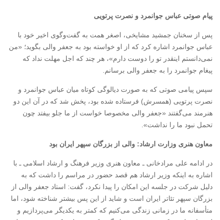
پیام صوتی عباس جوانمرد و نصرت پرتویی
پس از سخنان جمشید مشایخی، اصغر همت به گفت‌وگوی اخیر خود با
عباس جوانمرد اشاره کرد که از او خواسته بود به جعفر والی بگوید؛ «من
نمی‌دانستم اینقدر تو را دوست دارم»، هر چند که اجل مهلت نداد که
پیغام جوانمرد را به جعفر والی برسانم.
سپس پیامی صوتی که به صورت دیالوگی کوتاه میان عباس جوانمرد و
نصرت پرتویی (همسرش) فرستاده شده بود، پخش شد که در آن این دو
هنرمند می‌گفتند «جعفر والی مخصوصا خواست از ما جلو بیفتد چون
تحمل نبود ما را نداشت».
معاون هنری وزارت ارشاد: والی از بزرگان سپهر ایران بود
در ادامه علی مرادخانی ـ معاون هنری وزیر فرهنگ و ارشاد اسلامی ـ با
اشاره به اینکه وزیر ارشاد هم قصد حضور در مراسم را داشت که به
دلیل شرکت در جلسه این امکان را پیدا نکرد، گفت: استاد جعفر والی از
بزرگان سپهر تئاتر ایران است و شاید از این پس بیشتر شناخته شود، اما
متأسفانه ما در زمانی زندگی می‌کنیم که کمتر به یکدیگر می‌پردازیم و