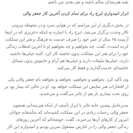
بقیه هنرمندان سالم باشند و نفر بعدی من باشم.
ابراز امیدواری ایرج راد برای تمام کردن آخرین کار جعفر والی
در بخش دیگری از این مراسم که در هوایی سرد و در محوطه بیرونی
تالار وحدت برگزار می‌شد، ایرج راد با اشاره به اینکه «عزیزی که در اینجا
آرمیده ۶۵ سال از عمر خود را صرف خدمت به فرهنگ و هنر این مملکت
کرده است»، گفت: چه بخواهیم و چه نخواهیم او تا آخرین لحظات زندگی
خود را برای هنر این مملکت بدون حاشیه کار کرد. البته خیلی‌ها حاشیه
دارند، خیلی‌ها تبلیغات دارند و خیلی‌ها هم آرام و خاموش بدون مسائل
حاشیه‌ای خدمت‌گذارند و فقط کار می‌کنند.
وی تأکید کرد: بخواهیم و نخواهیم، بخواهند و نخواهند نام جعفر والی یکی
از افتخارات هنر نمایش این مملکت خواهد بود. او در حالی که بیمار بود بر
روی تخت بیماری باز هم از تئاتر می‌گفت و می‌خندید.
مدیرعامل پیشین خانه تئاتر با ابراز تأسف از اینکه هنرمندانی همچون
جعفر والی زحمات زیادی در این مملکت کشیده‌اند که متأسفانه جوانان
امروز از کارهای آن‌ها بی‌خبرند، گفت: خوشحالم که آخرین روزهای
زندگی جعفر والی را در کنارش مشغول تمرین بودیم و امیدوارم این کار