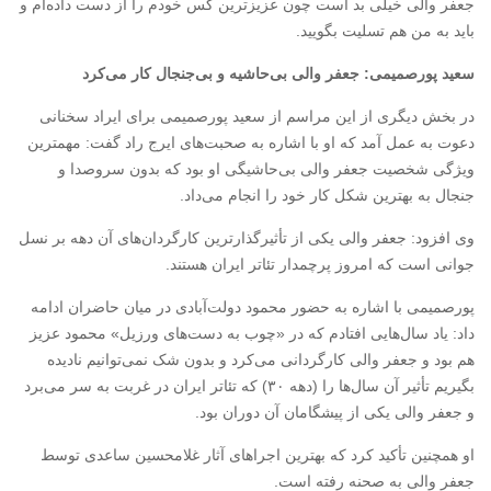
جعفر والی خیلی بد است چون عزیزترین کس خودم را از دست داده‌ام و
باید به من هم تسلیت بگویید.
سعید پورصمیمی: جعفر والی بی‌حاشیه و بی‌جنجال کار می‌کرد
در بخش دیگری از این مراسم از سعید پورصمیمی برای ایراد سخنانی
دعوت به عمل آمد که او با اشاره به صحبت‌های ایرج راد گفت: مهمترین
ویژگی شخصیت جعفر والی بی‌حاشیگی او بود که بدون سروصدا و
جنجال به بهترین شکل کار خود را انجام می‌داد.
وی افزود: جعفر والی یکی از تأثیرگذارترین کارگردان‌های آن دهه بر نسل
جوانی است که امروز پرچمدار تئاتر ایران هستند.
پورصمیمی با اشاره به حضور محمود دولت‌آبادی در میان حاضران ادامه
داد: یاد سال‌هایی افتادم که در «چوب به دست‌های ورزیل» محمود عزیز
هم بود و جعفر والی کارگردانی می‌کرد و بدون شک نمی‌توانیم نادیده
بگیریم تأثیر آن سال‌ها را (دهه ۳۰) که تئاتر ایران در غربت به سر می‌برد
و جعفر والی یکی از پیشگامان آن دوران بود.
او همچنین تأکید کرد که بهترین اجراهای آثار غلامحسین ساعدی توسط
جعفر والی به صحنه رفته است.