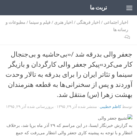
تربت ما
Skip to content
اخبار اجتماعی
/
اخبار فرهنگی
/
اخبار هنری
/
فیلم و سینما
/
مطبوعات و
رسانه ها
۰
جعفر والی بدرقه شد /«بی‌حاشیه و بی‌جنجال
کار می‌کرد»پیکر جعفر والی کارگردان و بازیگر
سینما و تئاتر ایران را برای بدرقه به تالار وحدت
آوردند و پس از سخنرانی‌ها به قطعه هنرمندان
بهشت زهرا (س) منتقل شد.
توسط
کاظم خطیبی
· منتشر شده
آذر ۲۹, ۱۳۹۵
· بروزرسانی شده
آذر ۲۹, ۱۳۹۵
به گزارش خبرنگار ایسنا، در این مراسم که ۲۹ آذر ماه برپا شد، برخلاف
انتظار و با توجه به پیشینه کاری جعفر والی انتظار می‌رفت که جمع