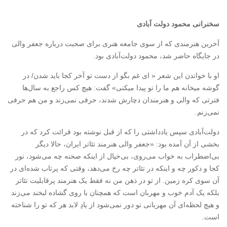
سخنرانی محمود دولت آبادی
آخرین هنرمندی که از سوی جامعه هنری برای صحبت درباره جعفر والی
در جایگاه حاضر شد، محمود دولت‌آبادی بود.
او با خواندن این شعر « ای غم بگو از دست تو آخر کجا باید شدن/ در
گوشه میخانه هم ما را تو پیدا میکنی» گفت: هیچ کس راجع به سال‌ها
فترتی که والی و هنرمندان دچارش شدند، حرفی نمی‌زند و من هم حرفی
نمی‌زنم.
دولت‌آبادی سپس یادداشتی را که از قبل نوشته بود قرائت کرد که در
بخشی از آن آمده بود: «جعفر والی هنرمند تئاتر ایران، حالا دیگر
بی‌اضطراب به خواب می‌روی، بی‌خیال از اینکه صحنه چه می‌شود، نور
کجا و دکور چه و اینکه در تئاتر چه رخ می‌دهد، وقتی که پرتاب شده‌ای در
آن سوی کره زمین. از تو در ذهن من نه فقط یک هنرمند پرقابلیت تئاتر
بلکه یک آدم خوب و مهربان است که همچنان با روی گشاده لبخند می‌زند
و هیچ لحظه‌ای آن مهربانی تو دور نمی‌شود از یادِ لابد هر که تو را شناخته
است.