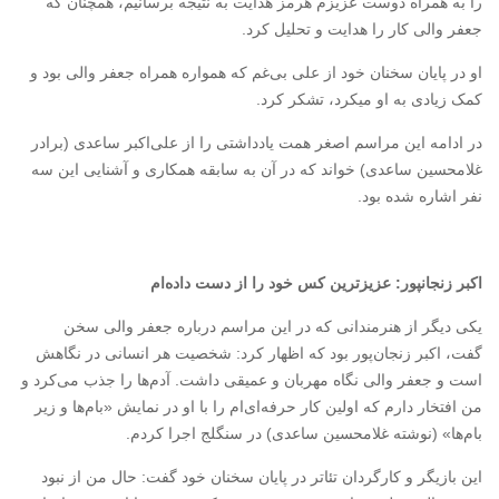
را به همراه دوست عزیزم هرمز هدایت به نتیجه برسانیم، همچنان که
جعفر والی کار را هدایت و تحلیل کرد.
او در پایان سخنان خود از علی بی‌غم که همواره همراه جعفر والی بود و
کمک زیادی به او میکرد، تشکر کرد.
در ادامه این مراسم اصغر همت یادداشتی را از علی‌اکبر ساعدی (برادر
غلامحسین ساعدی) خواند که در آن به سابقه همکاری و آشنایی این سه
نفر اشاره شده بود.
اکبر زنجانپور: عزیزترین کس خود را از دست داده‌ام
یکی دیگر از هنرمندانی که در این مراسم درباره جعفر والی سخن
گفت، اکبر زنجان‌پور بود که اظهار کرد: شخصیت هر انسانی در نگاهش
است و جعفر والی نگاه مهربان و عمیقی داشت. آدم‌ها را جذب می‌کرد و
من افتخار دارم که اولین کار حرفه‌ای‌ام را با او در نمایش «بام‌ها و زیر
بام‌ها» (نوشته غلامحسین ساعدی) در سنگلج اجرا کردم.
این بازیگر و کارگردان تئاتر در پایان سخنان خود گفت:‌ حال من از نبود