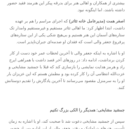
بیشتری از همکاران و اهالی هنر برای بدرقه پیکر این هنرمند فقید حضور
داشته باشند، اما اینگونه نبود.
اصغر همت (مدیرعامل خانه تئاتر)
که اجرای مراسم را هم بر عهده
داشت، ابتدا اظهار کرد: ما اهالی تئاتر مستقیم و غیرمستقیم وامدار تک
ستاره‌های آسمان این هنر هستیم و بی‌هیچ شکی یکی از این ستاره‌های
پرفروغ جعفر والی است که فقدان او صدمه‌ای جبران‌ناپذیر است.
او با اشاره به اینکه جعفر والی تا آخرین لحظات عمر خود دست از کار
کردن برنداشت، ادامه داد: در روزهای آخر قصد داشت با همراهی ایرج
راد و هرمز هدایت نمایشی را بازسازی کند که قبلا با جمشید مشایخی و
عزت‌الله انتظامی آن را کار کرده بود و مطمئن هستم که این عزیزان بار
او را به سرمنزل مقصود می‌رسانند تا آخرین یادگارش را تقدیم دوستانش
کنند.
جمشید مشایخی: همدیگر را الکی بزرگ نکنیم
سپس از جمشید مشایخی دعوت شد تا صحبت کند، او با اشاره به زمان
تأسیس هنرهای دراماتیک و رفتن جعفر والی از این اداره پس از حضور