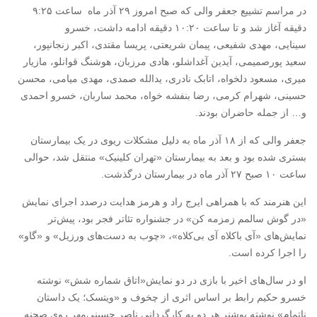
در مراسم تشییع جعفر والی که صبح امروز ۲۹ آذر ماه ساعت ۹:۲۵
دقیقه آغاز شد و تا ساعت ۱۰:۲۰ دقیقه ادامه داشت، خسرو
سینایی، مهدی شفیعی، پیمان شریعتی، پریسا مقتدی، اکبر زنجانپور،
سعید پورصمیمی، آیدین آغداشلو، هادی مرزبان، هوشنگ قوانلو، مازیار
میری، مسعود دلخواه، اتابک نادری، یدالله صمدی، مهدی میامی، محسن
حسینی، شهرام کرمی، رضا بنفشه خواه، محمد ساربان، خسرو احمدی
و… از جمله حاضران بودند.
جعفر والی که از ۱۸ آذر ماه به دلیل مشکلات ریوی در یک بیمارستان
بستری شده بود و بعد به بیمارستان «تهران کلینیک» منتقل شد، حوالی
ساعت ۱۰ صبح ۲۷ آذر ماه در بیمارستان درگذشت.
این هنرمند که با همراهی ایرج راد و هرمز هدایت درصدد اجرای نمایش
«در گوش سالمم زمزمه کن» در جشنواره تئاتر فجر بود، پیش‌تر
نمایش‌های «آی باکلاه آی بی‌کلاه»، «چوب به دست‌های ورزیل» و «گاو»
را اجرا کرده است.
او در سال‌های اخیر با بازی در دو نمایش«اتاق شماره شش» نوشته
خسرو حکیم رابط بر اساس اثری از چخوف و «ویتسک؛ یک داستان
ناتمام» نوشته بوشنر هر دو به کارگردانی ناصر حسینی‌مهر روی صحنه