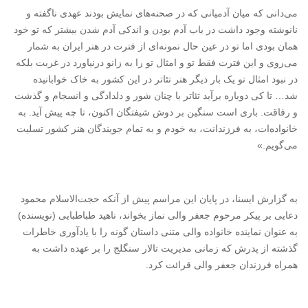
می‌دانی که میان آدمیانی که در صحنه‌های نمایش بودند عهدی ناگفته و
نانوشته وجود داشت در باب آدم بودن و اندکی آدم شدن بیشتر که تو خود
همان بودی اما تو در عین حال نمونه‌ای از فترت در هنر ایران به شمار
می‌روی و این فترت فقط تو و امثال تو را به زانو درنیاورد در غربت بلکه
در نبود امثال تو یک بار دیگر هنر تئاتر در این کشور به خاک خوابانیده
شد… تا کی دوباره برآید تئاتر با چنان شور و دلدادگی و انسجام و گذشت
و رفاقت. باری است سنگین بر دوش شیفتگان اکنون، تا چه پیش آید. به
خانواده‌ات، به فرزندانت، به خودم و به تمام جویندگان هنر کشور تسلیت
می‌گویم.»
به گزارش ایسنا، در پایان این مراسم پیش از آنکه حجت‌الاسلام محمود
دعایی بر پیکر مرحوم جعفر والی نماز بخواند، ناهید طباطبایی (نویسنده)
به عنوان نماینده خانواده والی متنی داستان گونه را با یادآوری خاطرات
گذشته از پدرش که زمانی مدیریت تالار سنگلج را بر عهده داشت به
همراه فرزندان جعفر والی قرائت کرد.