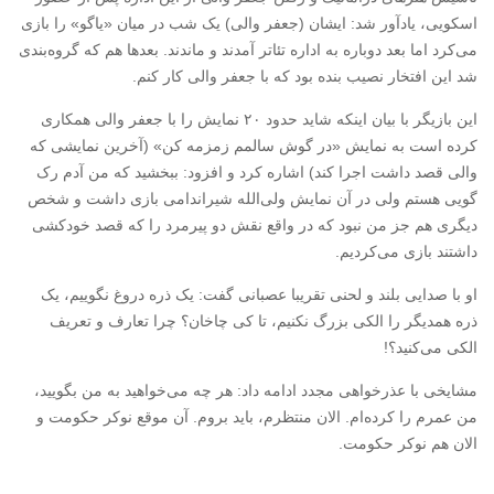
اسکویی، یادآور شد:‌ ایشان (جعفر والی) یک شب در میان «یاگو» را بازی
می‌کرد اما بعد دوباره به اداره تئاتر آمدند و ماندند. بعدها هم که گروه‌بندی
شد این افتخار نصیب بنده بود که با جعفر والی کار کنم.
این بازیگر با بیان اینکه شاید حدود ۲۰ نمایش را با جعفر والی همکاری
کرده است به نمایش «در گوش سالمم زمزمه کن» (آخرین نمایشی که
والی قصد داشت اجرا کند) اشاره کرد و افزود: ببخشید که من آدم رک
گویی هستم ولی در آن نمایش ولی‌الله شیراندامی بازی داشت و شخص
دیگری هم جز من نبود که در واقع نقش دو پیرمرد را که قصد خودکشی
داشتند بازی می‌کردیم.
او با صدایی بلند و لحنی تقریبا عصبانی گفت: یک ذره دروغ نگوییم، یک
ذره همدیگر را الکی بزرگ نکنیم، تا کی چاخان؟ چرا تعارف و تعریف
الکی می‌کنید؟!
مشایخی با عذرخواهی مجدد ادامه داد: هر چه می‌خواهید به من بگویید،
من عمرم را کرده‌ام. الان منتظرم، باید بروم. آن موقع نوکر حکومت و
الان هم نوکر حکومت.