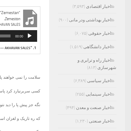
اخبار اقتصادی
(۳,۵۹۳)
“Zemestan”
Zemestan
اخبار بهداشتی ودر مانی
(۹۰۰)
HAVAN SALES
پخش‌کننده
اخبار حقوقی
(۶,۰۷۵)
00:00
صوت
اخبار دانشگاهی
(۱,۵۱۹)
“Zemestan”
1.
— AKHAVAN SALES
اخبار راه و ترابری و
شهرسازی
(۸۱۳)
سلامت را نمی خواهند پ
اخبار سیاسی
(۶,۳۸۹)
کسی سربرنیارد کرد پاسخ 
اخبار سینمایی
(۲۵۵)
نگه جز پیش پا را دید نتوا
اخبار صنعت و معدن
(۴۹۴)
که ره تاریک و لغزان اس
اخبار صنعتی
(۱,۲۳۰)