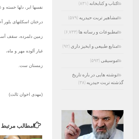
کتاب و کتابخانه
(۸۳۱)
نفسها ابر، دلها خسته و 
مشاهیر تربت حیدریه
(۵۷۹)
درختان اسکلتهای بلور آج
مطبوعات و رسانه ها
(۶,۷۳۳)
زمین دلمرده، سقف آسما
منابع طبیعی و ابخیز داری
(۹۲)
غبار آلوده مهر و ماه،
موسیقی
(۵۹۳)
زمستان ست.
نوشته هایی در باره تاریخ
گذشته تربت حیدریه
(۳۸)
(مهدی اخوان ثالث)
مطالب مرتبط