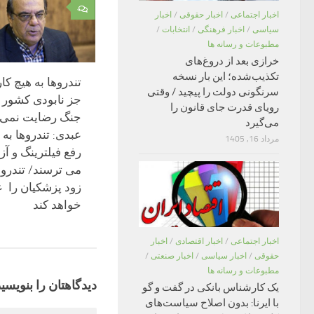
۰
اخبار اجتماعی
/
اخبار حقوقی
/
اخبار
سیاسی
/
اخبار فرهنگی
/
انتخابات
/
مطبوعات و رسانه ها
خرازی بعد از دروغ‌های
تکذیب‌شده؛ این بار نسخه
تندروها به هیچ کا
سرنگونی دولت را پیچید / وقتی
جز نابودی کشور و
رویای قدرت جای قانون را
جنگ رضایت نمی‌
می‌گیرد
عبدی: تندروها به
مرداد 16, 1405
رفع فیلترینگ و آ
می ترسند/ تندروها
زود پزشکیان را 
خواهد کند
اخبار اجتماعی
/
اخبار اقتصادی
/
اخبار
حقوقی
/
اخبار سیاسی
/
اخبار صنعتی
/
مطبوعات و رسانه ها
دیدگاهتان را بنویسید
یک کارشناس بانکی در گفت و گو
با ایرنا: بدون اصلاح سیاست‌های