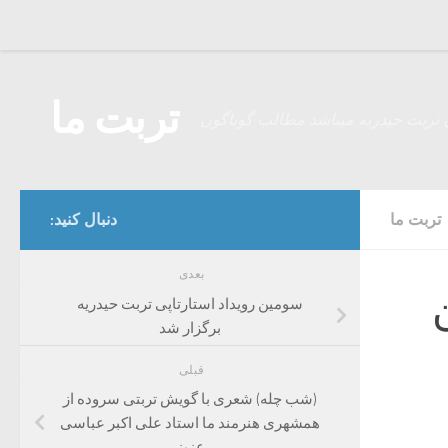
Skip to content
تربت ما
 تربت حیدریه میباشد مطالب گوناگون
تربت ما
دنبال کنید:
بعدی
سومین رویداد استارتاپی تربت حیدریه
برگزار شد
قبلی
(شب چله) شعری با گویش تربتی سروده از
همشهری هنرمند ما استاد علی اکبر عباسی
عزیز