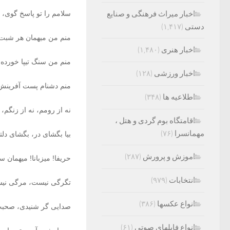
اخبار میراث فرهنگی و صنایع
سلامم را تو پاسخ گوی، 
دستی
(۱,۴۱۷)
منم من میهمان هر شبت،
اخبار هنری
(۱,۴۸۰)
منم من سنگ تیپا خورده 
اخبار ورزشی
(۱۲۸)
منم دشنام پست آفرینش،
اطلاعیه ها
(۳۴۸)
نه از رومم، نه از زنگم،
اقامتگاه بوم گردی و هتل ،
مهمانسرا
(۷۶)
بیا بگشای در، بگشای دلت
اموزش و پرورش
(۲۸۷)
حریفا! میزبانا! میهمان
انتخابات
(۹۷۹)
تگرگی نیست، مرگی نی
انواع عکسها
(۳۸۶)
صدایی گر شنیدی، صحبت
انواع فایلهای صوتی
(۶۱)