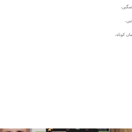
غمگین،
ین،
ن کوتاه،