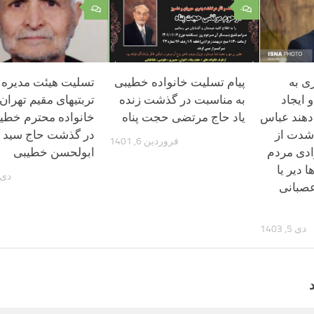
۰
۰
ری به
پیام تسلیت خانواده خطیبی
تسلیت هیئت مدیره 
 ایجاد
به مناسبت در گذشت زنده
تربتیهای مقیم تهران 
دهند عباس
یاد حاج مرتضی حجت پناه
خانواده محترم خطیب
 شدت از
در گذشت حاج سید
فروردین 6, 1401
زادی مردم
ابولحسن خطیبی
 دیر یا
دی 26, 95
عصبانی
دی 5, 1403