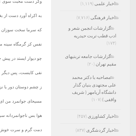
وگر دست محبت سوی ک
اخبار علمی
(۱,۱۱۹)
به اکراه آورد دست از بغ
اخبار فرهنگی
(۷,۷۱۶)
گزارشات انجمن شعر و
که سرما سخت سوزان 
ادب قطب تربت حیدریه
(۱۷۴)
نفس کز گرمگاه سینه می 
گزارشات جامعه تربتیهای
چو دیوار ایستد در پیش 
مقیم تهران
(۲۰)
نفی کاینست، پس دیگر 
مصاحبه با دکتر محمد
علی مجتهدی بنیان گذار
ز چشم دوستان دور یا نز
دانشگاه آریامهر ( شریف
واقفی )
(۱۰۷)
مسیحای جوانمرد من ای 
هوا بس ناجوانمردانه 
اخبار کشاورزی
(۴۵۷)
دمت گرم و سرت خوش با
اخبار گردشگری
(۸۳۷)