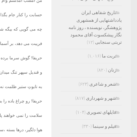
من امشب آمدستم وام ب
تاریخ شفاهی ایران
حسابت را کنار جام بگذا
یادداشتهایی از همشهری
پژوهشگر، نویسنده ، روز نامه
چه می گویی که بیگه شد
نگار پیشکسوت آقای محمود
تربتی سنجابی
(۱۲)
فریبت می دهد، بر آسم
تربت ما
(۱,۰۱۶)
حریفا! گوش سرما برده
زنان
(۸۲۰)
و قندیل سپهر تنگ میدان،
شعر و شاعری
(۶۲۳)
به تابوتِ ستبر ظلمت نه
شهر و شهرداری
(۸۱۷)
حریفا! رو چراغ باده را
فایلهای تصویری
(۱۰۴)
سلامت را نمی خواهند پ
فیلم و سینما
(۳۳۰)
هوا دلگیر، درها بسته ،سر