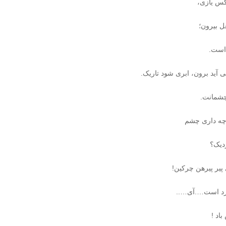
س یازی،
ل بیرون؛
است.
آید برون، ابری شود تاریک.
چشمانت.
چه داری چشم
دیک؟
پیر پیرهن چرکین!
سرد است….آی…..
د !