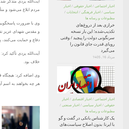
آیت‌الله یزدی متذکر شد
اخبار اجتماعی
/
اخبار حقوقی
/
اخبار
مردم ابلاغ می‌شود و متأس
سیاسی
/
اخبار فرهنگی
/
انتخابات
/
مطبوعات و رسانه ها
وی با ضرورت پاسخگویی د
خرازی بعد از دروغ‌های
تکذیب‌شده؛ این بار نسخه
و مقدس شهدای عزیز تقدی
سرنگونی دولت را پیچید / وقتی
دفاع و حمایت می‌کنند، 
رویای قدرت جای قانون را
می‌گیرد
آیت‌الله یزدی تأکید کرد
مرداد 16, 1405
خلاف بود.
وی اضافه کرد: هیچگاه قا
هر چه بخواهند به اسم آز
اخبار اجتماعی
/
اخبار اقتصادی
/
اخبار
حقوقی
/
اخبار سیاسی
/
اخبار صنعتی
/
مطبوعات و رسانه ها
یک کارشناس بانکی در گفت و گو
با ایرنا: بدون اصلاح سیاست‌های