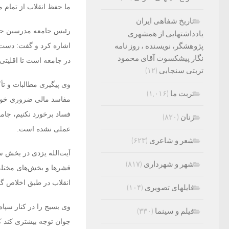
ما حفظ انقلاب از تمام 
تاریخ شفاهی ایران
رئیس جامعه مدرسین حوز
یادداشتهایی از همشهری
پژوهشگر، نویسنده ، روز نامه
اشاره کرد و گفت: دست‌
نگار پیشکسوت آقای محمود
در جامعه است تا اقلیتی
تربتی سنجابی
(۱۲)
وی پیگیری مطالبات و تأ
تربت ما
(۱,۰۱۶)
مفاسد مالی ضروری خواند
فساد برخورد نکنیم، جامع
زنان
(۸۲۰)
عملی نشده است.
شعر و شاعری
(۶۲۳)
آیت‌الله یزدی در بخش س
شهر و شهرداری
(۸۱۷)
قشرها و بخش‌های مختلف 
انقلاب در طبق اخلاص گذا
فایلهای تصویری
(۱۰۴)
وی بسیج را در کنار سپاه
فیلم و سینما
(۳۳۰)
جوان توجه بیشتری کند ک