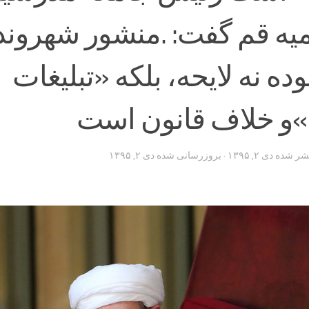
یه قم گفت: .منشور شهرون
ده نه لایحه، بلکه «تبلیغات
ی»و خلاف قانون است
تشر شده
دی ۲, ۱۳۹۵
· بروزرسانی شده
دی ۲, ۱۳۹۵