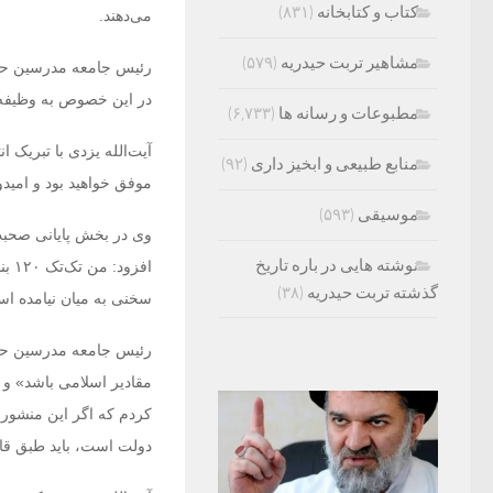
کتاب و کتابخانه
(۸۳۱)
می‌دهند.
مشاهیر تربت حیدریه
(۵۷۹)
رئیس جامعه مدرسین حوزه
در این خصوص به وظیفه‌
مطبوعات و رسانه ها
(۶,۷۳۳)
آیت‌الله یزدی با تبریک
منابع طبیعی و ابخیز داری
(۹۲)
موفق خواهید بود و امیدوا
موسیقی
(۵۹۳)
وی در بخش پایانی صحبت
نوشته هایی در باره تاریخ
گذشته تربت حیدریه
(۳۸)
سخنی به میان نیامده ا
مقادیر اسلامی باشد» و ب
کردم که اگر این منشور،
دولت است، باید طبق قا