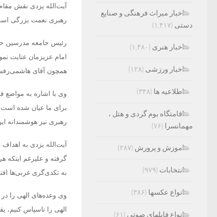
آیت‌الله یزدی نقش مقام
اخبار میراث فرهنگی و صنایع
رهبری نعمت بزرگی است 
دستی
(۱,۴۱۷)
رئیس جامعه مدرسین حوزه
اخبار هنری
(۱,۴۸۰)
امام عزیزمان عنایت نمو
اخبار ورزشی
(۱۲۸)
همچون آقای هاشمی‌رفسنجا
اطلاعیه ها
(۳۴۸)
وی با اشاره به مواضع فت
برای ما عیان شده است 
اقامتگاه بوم گردی و هتل ،
رهبری نیز هوشمندانه این
مهمانسرا
(۷۶)
آیت‌الله یزدی به اهداف
اموزش و پرورش
(۲۸۷)
گرفته و علیرغم اینکه ه
انتخابات
(۹۷۹)
به تکدی‌گری غربی‌ها افتاد
انواع عکسها
(۳۸۶)
وی وعده‌های الهی را در 
الهی را ناسپاس کنیم، یق
انواع فایلهای صوتی
(۶۱)