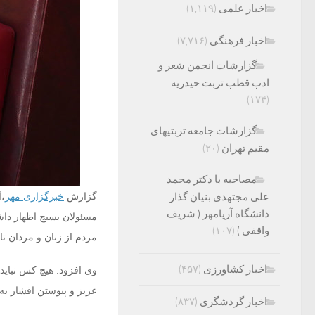
اخبار علمی
(۱,۱۱۹)
اخبار فرهنگی
(۷,۷۱۶)
گزارشات انجمن شعر و
ادب قطب تربت حیدریه
(۱۷۴)
گزارشات جامعه تربتیهای
مقیم تهران
(۲۰)
مصاحبه با دکتر محمد
علی مجتهدی بنیان گذار
گزارش
خبرگزاری مهر
،آ
دانشگاه آریامهر ( شریف
مسئولان بسیج اظهار داش
واقفی )
(۱۰۷)
مردم از زنان و مردان تا 
اخبار کشاورزی
(۴۵۷)
وی افزود: هیچ کس نباید 
عزیز و پیوستن اقشار به ا
اخبار گردشگری
(۸۳۷)