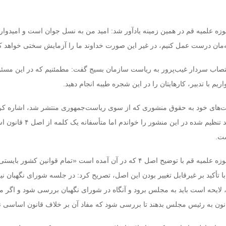
 علمیه قم در همین زمینه یادآور شد: امید من به نسل جوان است و امیدوارم 
مان درست عمل کنیم، در غیر این صورت خداوند ما را آزمایش سختی خواهد ک
 انتصاب سردار غیب‌پرور به ریاست سازمان بسیج گفت: مطمئنیم که در این مسئ
ریم با تدبیر، کارهایتان را در این شجره طیبه انجام دهید.
‌های خود به حقوق منشوری که از سوی ریاست‌جمهوری منتشر شد، اشاره کر
افزود: من تک‌تک ۱۲۰ بند تنظیم شده در این منشور را خواند
ست.
رئیس جامعه مدرسین حوزه علمیه قم با توضیح اصل ۴ که در آن آمده است «تمام قوانین کشور با
ا تأکید بر غیرقابل تغییر بودن این اصل، تصریح کرد: در جلسه شورای نگهبان نیز
 لایحه است باید به مجلس برود و آنگاه در شورای نگهبان بررسی شود و اگر م
نون به رئیس مجلس بدهند تا بررسی شود که مفاد آن بر خلاف قانون اساسی ن