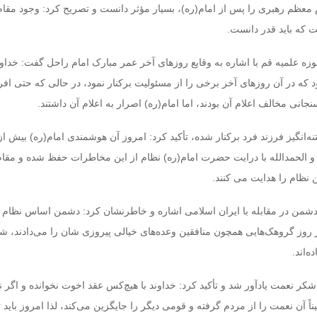
 معظم رهبری را پس از امام(ره)، بسیار مؤثر دانست و تصریح کرد: وجود مقا
که باید قدر دانست.
 علمیه قم با اشاره به وقایع روزهای آخر عمر مبارک امام راحل گفت: خداون
د که در آن روزهای آخر برخی را از مسئولیت برکنار نمود، در حالی که حتی افر
نی مخالف اعلام آن بودند، اما امام(ره) اصرار به اعلام آن داشتند.
نه‌انگیز فرزند فرد برکنار شده، تأکید کرد: امروز آن هوشمندی امام(ره) بیش ا
و الحمدالله با درایت حضرت امام(ره) نظام از این مخاطرات حفظ شده و مقا
 نظام را هدایت می کنند.
 دشمن در مقابله با ایران اسلامی اشاره و خاطرنشان کرد: دشمن اساس نظام 
ر روز گروهک‌هایی همچون منافقین وعده‌های خیالی پیروزی شان را می‌دادند، ش
ه‌اند.
شکر نعمت یادآور شد و تأکید کرد: خداوند با هیچ‌کس عقد اخوت نخوانده و اگر 
یناً آن نعمت را از مردم گرفته و قومی دیگر را جایگزین می‌کند، لذا امروز باید