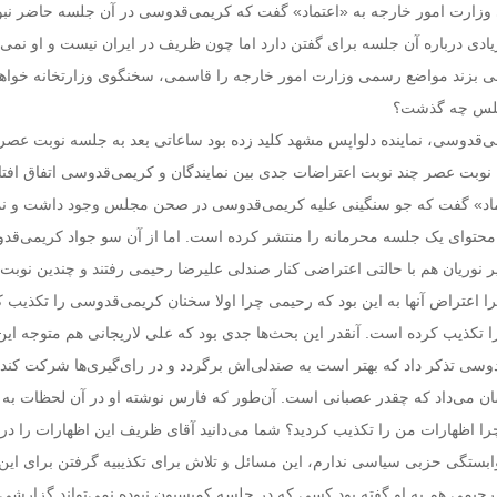
وزارت امور خارجه به «اعتماد» گفت که کریمی‌قدوسی در آن جلسه حاضر نبود
دی درباره آن جلسه برای گفتن دارد اما چون ظریف در ایران نیست و او نمی‌ت
 بزند مواضع رسمی وزارت امور خارجه را قاسمی، سخنگوی وزارتخانه خواه
جلس چه گذشت؟
می‌قدوسی، نماینده دلواپس مشهد کلید زده بود ساعاتی بعد به جلسه نوبت عص
وبت عصر چند نوبت اعتراضات جدی بین نمایندگان و کریمی‌قدوسی اتفاق افتاد
تماد» گفت که جو سنگینی علیه کریمی‌قدوسی در صحن مجلس وجود داشت و نما
محتوای یک جلسه محرمانه را منتشر کرده است. اما از آن سو جواد کریمی‌قد
ر نوریان هم با حالتی اعتراضی کنار صندلی علیرضا رحیمی رفتند و چندین نوبت
هرا اعتراض آنها به این بود که رحیمی چرا اولا سخنان کریمی‌قدوسی را تکذیب ک
 را تکذیب کرده است. آنقدر این بحث‌ها جدی بود که علی لاریجانی هم متوجه این
وسی تذکر داد که بهتر است به صندلی‌اش برگردد و در رای‌گیری‌ها شرکت کند
می‌داد که چقدر عصبانی است. آن‌طور که فارس نوشته او در آن لحظات به
را اظهارات من را تکذیب کردید؟ شما می‌دانید آقای ظریف این اظهارات را در
ستگی حزبی سیاسی ندارم، این مسائل و تلاش برای تکذیبیه گرفتن برای ای
. رحیمی هم به او گفته بود کسی که در جلسه کمیسیون نبوده نمی‌تواند گزارشی 