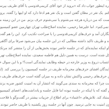
اره اینطور جواب داد که «بروید از خود آقای کریمی‌قدوسی یا آقای ظریف بپرسی
کنم. یک نفر در مظان گفتن است و یک نفر هم ادعا دارد که او اینها را گفته، بروی
ست که من درباره هرچه می‌شنوم یا نمی‌شنوم حرف بزنم. من در این زمینه م
نمی‌کنم». اما علیرضا رحیمی، نماینده اصلاح‌طلب تهران چهارمین عضو کمیسیو
نگاران آمد و حرف‌های کریمی‌قدوسی را با صراحت تکذیب کرد. این را هم گفت
ه و ظریف تاکید داشته مطالبی که در این جلسه بیان می‌شود صرفا برای آگاه
 اینکه نماینده‌ای که در جلسه حاضر نبوده بخش‌هایی از آن را منتشر کند مرت
کل شده است. درست به همین دلیل هم فاطمه سعیدی، نماینده اصلاح‌طلب تهرا
تساب دروغ به وزیر خارجه در حیطه وظایف نمایندگی است؟! و با این سوال خو
ایندگان افشای حرف‌های محرمانه ظریف در جلسه کمیسیون را بررسی کند. (ایلنا
 حرف‌های رحیمی واکنش نشان داده و به میزان گفته است حرف‌های ظریف د
 چرا که محرمانه به سندی می‌گویند که انتشار آن به امنیت کشور ضربه بزند!
گفته که با اینکه در جلسه نبوده اما فایل جلسه و یادداشت‌های اعضای کمیسیون
تناد کند. تلاش‌های «اعتماد» برای اطلاع از جزییات بیشتر در گفت‌وگو با فلاحت‌
 امنیت به جایی نرسید. چون آنها در جلسه روز یکشنبه با ظریف حاضر نبودند. 