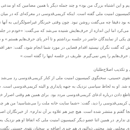
م و این اشتباه بزرگ من بود»‌ و چند جمله دیگر با همین مضامین که او مدعی ب
یسیون امنیت ملی گفته است. اینکه کریمی‌قدوسی در معرکه‌ای که در میان
ه بود دقیقا چه می‌گفت روشن نبود. چون وقتی خبرنگار غیراصولگرایی به آنها 
ی‌کرد اما این اندازه از حرف‌هایش شنیده می‌شد که می‌گفت: «خودم در جلس
‌های یکی از نمایندگان حاضر در جلسه برداشتم و تا آخر پای حرف‌هایم هستم.» و
ش که گفت نگران نیستید اقدام قضایی در مورد شما انجام شود، گفت: «هر اقد
حرف‌هایم را پس نمی‌گیرم. ظریف در جلسه اینها را گفته است.»
 و تکذیب اصلاح‌طلبان
نقوی حسینی، سخنگوی کمیسیون امنیت ملی از کنار کریمی‌قدوسی رد می‌شد ک
شد. او به لحاظ سیاسی نزدیک به جبهه پایداری و البته کریمی‌قدوسی است. ش
طع دادن درباره ادعای کریمی‌قدوسی مردد بود. برای همین هم وقتی اصرار خب
ی کریمی‌قدوسی را دید، گفت: «شما سایت خانه ملت را می‌شناسید! من هر چه 
جا گفتم و منتشر شده است. هیچ چیز هم علاوه بر آن ندارم». از خبرنگاران اصرا
 ندارم. در همین اثنا عضو دیگر کمیسیون امنیت ملی که اتفاقا او هم نزدیک به
وی مجلس شد. مجتبی ذوالنوری هم چیزی اضافه بر سخنان نقوی حسینی نگفت. 