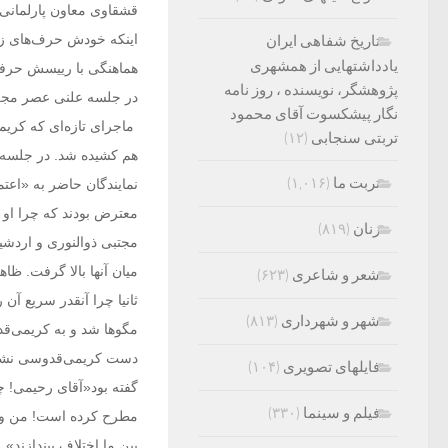
قشقاوی معاون پارلمانی 
اینکه خودش حرف‌های زیا
تاریخ شفاهی ایران
یادداشتهایی از همشهری
هماهنگی با رییسش حرفی
پژوهشگر، نویسنده ، روز نامه
در جلسه علنی عصر م
نگار پیشکسوت آقای محمود
ماجرای تازه‌ای که کری
تربتی سنجابی
(۱۲)
هم کشیده شد. در جلسه ن
تربت ما
(۱,۰۱۶)
نمایندگان حاضر به «اع
معترض بودند که چرا او 
زنان
(۸۱۹)
مجتبی ذوالنوری و اردشی
میان آنها بالا گرفت. ظا
شعر و شاعری
(۶۲۳)
ثانیا چرا آنقدر سریع آن
شهر و شهرداری
(۸۱۳)
مگوها شد و به کریمی‌قد
دست کریمی‌قدوسی نشان 
فایلهای تصویری
(۱۰۴)
گفته بود«آقای رحیمی! چ
فیلم و سینما
(۳۳۰)
مطرح کرده است! من واب
بین ما اختلاف بیندازند»