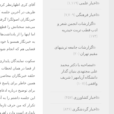
اخبار علمی
(۱,۱۱۹)
آقای کری اظهارنظر کردی
ظریف در آخرین جلسه کم
اخبار فرهنگی
(۷,۷۰۹)
خبرنگاران اصولگرا گرفت
گزارشات انجمن شعر و
می‌شد سخنانش را قطع م
ادب قطب تربت حیدریه
اما اینها را از یادداشت
(۱۷۴)
به خبرنگار همسو با خود
گزارشات جامعه تربتیهای
قضایی هم که انجام شود 
مقیم تهران
(۲۰)
سکوت نمایندگان پایداری
مصاحبه با دکتر محمد
از قضا در همان لحظات 
علی مجتهدی بنیان گذار
حلقه خبرنگاران محاصره 
دانشگاه آریامهر ( شریف
همین خاطر برای پاسخ قا
واقفی )
(۱۰۷)
برای توضیح درباره ادعا
اخبار کشاورزی
(۴۵۷)
این جلسه داشتم را به آن
تکرار که من حرف تازه‌ای
اخبار گردشگری
(۸۳۶)
پایداری است وارد راهر