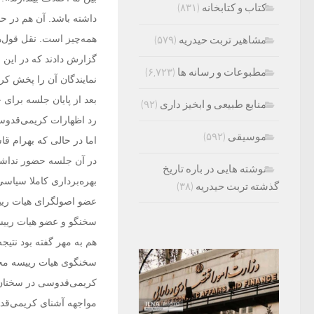
کتاب و کتابخانه
(۸۳۱)
داشته باشد. آن هم در ح
همه‌چیز است. نقل قول‌ه
مشاهیر تربت حیدریه
(۵۷۹)
گزارش دادند که در این 
مطبوعات و رسانه ها
(۶,۷۲۳)
نمایندگان آن را پخش کر
بعد از پایان جلسه برای
منابع طبیعی و ابخیز داری
(۹۲)
رد اظهارات کریمی‌قدو
موسیقی
(۵۹۲)
اما در حالی که بهرام ق
در آن جلسه حضور نداشت
نوشته هایی در باره تاریخ
بهره‌برداری کاملا سیاس
گذشته تربت حیدریه
(۳۸)
عضو اصولگرای هیات ریی
سخنگو و عضو هیات رییسه
هم به مهر گفته بود نتی
سخنگوی هیات رییسه مجلس
کریمی‌قدوسی در سخنان ظ
مواجهه آشنای کریمی‌ق