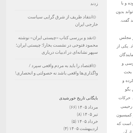
ه و با
زدند
واند بدون
انتقاد ظریف از شرق گرایی سیاست
د گفت.
خارجی ایران
ر مجلس
نقد و بررسی کتاب «چیستی ایران» نوشته
محمود فتوحی در نشست بخارا؛ چیستی ایران؛
. یکی از
سپهر نشانه‌ای در ادبیات درباری
یندگان
وسی و
اقتصاد را باید به مردم واقعی سپرد /
 بحث
واگذاری‌ها واقعی باشد نه خصولتی و انحصاری!
رده و
 بگو
. حرکات
بایگانی تاریخ خورشیدی
 رحیمی
مرداد ۱۴۰۵
(۶۶)
تیر ۱۴۰۵
(۸)
 کمیسیون
خرداد ۱۴۰۵
(۵)
ن است که
اردیبهشت ۱۴۰۵
(۴)
از آن