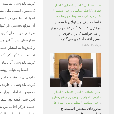
اخبار اجتماعی
/
اخبار اقتصادی
/
اخبار
حقوقی
/
اخبار سیاسی
/
اخبار صنعتی
/
اخبار فرهنگی
/
مطبوعات و رسانه ها
اظهارات ظریف در کمیسی
فاصله حرف مسئولان با سفره
آن موقع نخستین بار کیهان
مردم زیاد است / مردم مهار تورم
طولانی من با جان کری نا
را می‌خواهند / ایران قوی از
مسیر اقتصاد قوی می‌گذرد
بیمارستان شد. آنقدر مش
مرداد 14, 1405
واکنش‌ها به انتشار جلس
نداشت اما تاکید کرد که 
۱۱۰ امضا به هیات رییس
کریمی‌قدوسی با ظریف 
خصوص اقدامات وزارت خا
اخبار اجتماعی
/
اخبار اقتصادی
/
اخبار
حقوقی
/
اخبار راه و ترابری و شهرسازی
لحن تندی گفته بود: شما د
/
اخبار سیاسی
/
مطبوعات و رسانه ها
جلسه هرگز آقا به من تذ
تندروهای مجلس استیضاح