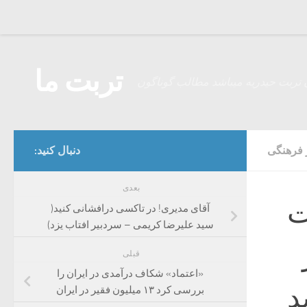
Skip to content
تربت ما
 تربت حیدریه میباشد مطالب گوناگون
 فرهنگی
دنبال کنید:
بعدی
ت
آقای مدیری! در تاکسی درافشانی کنید(
سید علیرضا کریمی – سردبیر افتاب یزد)
قبلی
«اعتماد» شکاف درآمدی در ایران را
د
بررسی کرد ۱۳ میلیون فقیر در ایران