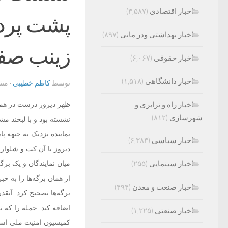
اخبار اقتصادی
(۳,۵۸۷)
پشت پرده
اخبار بهداشتی ودر مانی
(۸۹۷)
زینب صف
اخبار حقوقی
(۶,۰۶۷)
اخبار دانشگاهی
(۱,۵۱۸)
توسط
کاظم خطیبی
· من
اخبار راه و ترابری و
ظهر دیروز درست در هما
شهرسازی
(۸۱۲)
نشسته بود و با لبخند 
نماینده نزدیک به جبهه پ
اخبار سیاسی
(۶,۳۸۳)
دیروز با آن کت و شلوار
اخبار سینمایی
(۲۵۵)
میان نمایندگان و یک بر
از همان برگه‌ها را به خ
اخبار صنعت و معدن
(۴۹۴)
برگه‌ها تصحیح کرد. آنق
اضافه کند. جمله را که 
اخبار صنعتی
(۱,۲۲۵)
کمیسیون امنیت ملی است