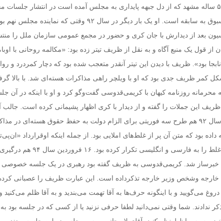
کریمی‌قدوسی نماینده ۵۰ ساله مشهد که از دل جبهه پایداری به مجلس آمده است در انتشار جلسات 
کمیسیون امنیت ملی مسبوق به سابقه است. او یک بار دیگر در سال ۹۲ وقتی که نماینده مجلس نهم 
ون بعد از دیدارش با جان کری و حضور در مجمع عمومی سازمان ملل را منتش
 از قول یک منبع آگاه و به نقل از ظریف تیتر زده بود: «مکالمه روحانی با اوباما
بجا بود». ظریف با دیدن این تیتر آنقدر متعجب شده بود که دچار کمردرد و روان
کل کمر ظریف جدی بود که او با ویلچر راهی مذاکرات هسته‌ای شد. با بالا گرف
ه محرمانه روزنامه کیهان با کریمی‌قدوسی گفت‌وگو کرد و او با اینکه در آن ج
ظریف این جملات را گفته و از دیدار با کری اظهار پشیمانی کرده است. جالب آ
کریمی‌قدوسی آبان ماه سال ۹۲ هم طرح سه فوریتی برای الزام دولت به حفظ حقوق هسته‌ای در مذ
ه داده بود که متن آن پر از غلط‌های املایی بود. از جمله اینکه اوقرارداد «ان‌پی‌
«ام‌پی‌تی» نوشته و این غلط را به فارسی و انگلیسی تکرار کرده ب
خبرساز شد. کریمی‌قدوسی به ظریف گفته بود رهبری در یک جلسه خصوصی د
رجه وشخص وزیر خارجه تذکرداده است. این عبارت ظریف را عصبانی کرده و
روغ می‌گویید و با اینگونه حرف‌ها به آقا تهمت می‌بندید و به آقا ظلم می‌کنید و
کر ندادند. شما وقتی نمی‌دانید لطفا حرفی نزنید یا از کسی که در جلسه بود ب