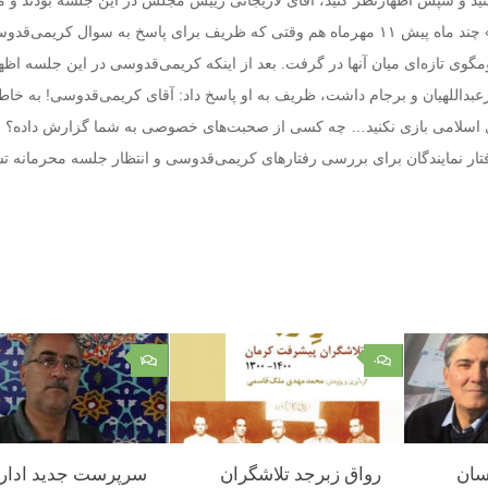
ید و سپس اظهارنظر کنید، آقای لاریجانی رییس مجلس در این جلسه بودند و می
این مورد شهادت بدهند.» چند ماه پیش ۱۱ مهرماه هم وقتی که ظریف برای پاسخ به سوال کریمی‌
گوی تازه‌ای میان آنها در گرفت. بعد از اینکه کریمی‌قدوسی در این جلسه اظه
رعبداللهیان و برجام داشت، ظریف به او پاسخ داد: آقای کریمی‌قدوسی! به خاط
ی اسلامی بازی نکنید… چه کسی از صحبت‌های خصوصی به شما گزارش داده؟ حا
رفتار نمایندگان برای بررسی رفتارهای کریمی‌قدوسی و انتظار جلسه محرمانه ت
۱
۰
سان
رواق زبرجد تلاشگران
سرپرست جدید ادار