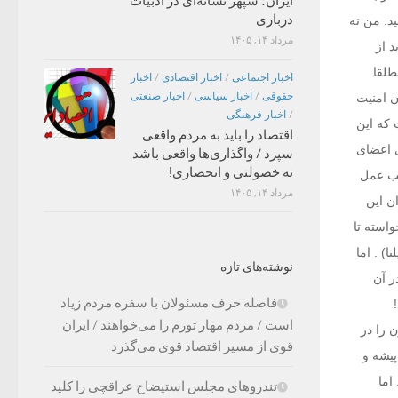
ایران؛ سپهر نشانه‌ای در ادبیات
درباری
د. من نه
مرداد ۱۴, ۱۴۰۵
د از
طلقا
اخبار اجتماعی
/
اخبار اقتصادی
/
اخبار
حقوقی
/
اخبار سیاسی
/
اخبار صنعتی
ن امنیت
/
اخبار فرهنگی
 که این
اقتصاد را باید به مردم واقعی
ی اعضای
سپرد / واگذاری‌ها واقعی باشد
نه خصولتی و انحصاری!
کب عمل
مرداد ۱۴, ۱۴۰۵
ن این
استه تا
) . اما
نوشته‌های تازه
ر آن
فاصله حرف مسئولان با سفره مردم زیاد
است / مردم مهار تورم را می‌خواهند / ایران
 را در
قوی از مسیر اقتصاد قوی می‌گذرد
پیشه و
اما
تندروهای مجلس استیضاح عراقچی را کلید