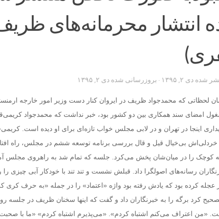
 انتشار محرمانه‌های ظریف 
ری)
تشر شده
دی ۲, ۱۳۹۵
· بروزرسانی شده
دی ۲, ۱۳۹۵
ن لحظاتی که محمدجواد ظریف در ایروان کنار دست وزیر امور خارجه ارمنست
مشغول امضای سند همکاری بین دو کشور بود، خبر نداشت که محمدجواد کریمی‌
ایداری اینجا در تهران و در لابی مجلس خواب تازه‌ای برای او دیده است. کریمی
 خردلی‌اش بی‌خیال قیل و قال بررسی برنامه توسعه ششم در مجلس، راه افتاد
گه کوچک را در میان‌شان پخش می‌کرد. جلسه که تمام شد به راهروی مجلس آمد
برنگاران رسانه‌های اصولگرا داد. قبلش نشست و تند تند با خودکار آبی چیزی را 
در عجله کرده بود که یادش رفته بود واژه «اعتماد» را در جمله «به حرف کری ک
تصحیح کرد برگه را به خبرنگاران داد و گفت که اینها سخنان ظریف در جلسه رو
. «من اعتراف می‌کنم اشتباه کردم». «می‌پذیرم اشتباه کردم» «ما با صحبت