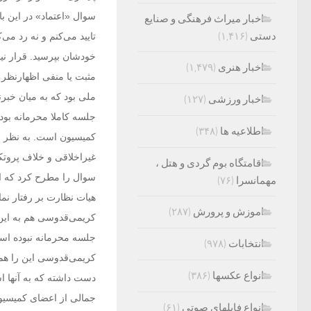
سوال «اعتماد» در این ب
اخبار میراث فرهنگی و صنایع
دستی
(۱,۴۱۶)
تایید می‌کنم و نه رد می‌
خودشان بپرسید. قرار نی
اخبار هنری
(۱,۴۷۹)
مثبت یا منفی اظهارنظر 
ملی بود که به میان خبر
اخبار ورزشی
(۱۲۷)
جلسه کاملا محرمانه بود
اطلاعیه ها
(۳۴۸)
کمیسیون است. به نظر او
غیراخلاقی و خلاف پروت
اقامتگاه بوم گردی و هتل ،
سوال را مطرح کرد که ان
مهمانسرا
(۷۶)
هیات نظارت بر رفتار نم
اموزش و پرورش
(۲۸۷)
کریمی‌قدوسی هم به این
جلسه محرمانه نبوده است
انتخابات
(۹۷۸)
کریمی‌قدوسی این را هم 
انواع عکسها
(۳۸۶)
دست داشته که به آنها اس
جمالی از اعضای کمیسیون
انواع فایلهای صوتی
(۶۱)