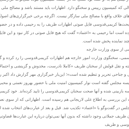
الی که کمیسیون رییس و سخنگو دارد. اظهارات باید مستند باشد و مصالح ملی مه
ای خلاف واقع با مصالح ملی سازگار نیست. اگرچه برخی خبرگزاری‌های اصولگ
بحث‌ها کریمی‌قدوسی فایل صوتی اظهارات ظریف را به رحیمی داده و در حضور
ده است اما رحیمی به «اعتماد» گفت که هیچ فایل صوتی در کار نبود و این فایل
 چند نماینده پخش شده است.
سی از سوی وزارت خارجه
اسمی، سخنگوی وزارت امور خارجه هم اظهارات کریمی‌قدوسی را رد کرده و گفت
ه و نقل قولش از سخنان ظریف «کاملا نادرست، مخدوش و گزینشی و احتمالا
ی و جناحی تحریر و تنظیم شده است»؛ این‌بار خبرگزاری مهر گزارش داد اکبر ر
سه مجلس گفته است نوار کمیسیون امنیت ملی با حضور بهروز نعمتی و محبی‌ن
 بازبینی شده و آنها صحت سخنان کریمی‌قدوسی را تایید کرده‌اند. خود کریم
جه این بررسی به اطلاع علی لاریجانی هم رسیده است. اظهاراتی که از سوی نع
 در گفت‌وگو با «اعتماد» تکذیب شد. قبل و بعد از عبارت‌های انتخاب شده 
ریف جملاتی وجود داشته که بدون آنها نمی‌توان درباره این عبارت‌ها قضاوتی
دوسی و ظریف