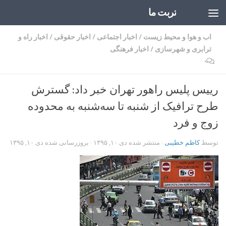
تربت ما
Skip to content
اب و هوا و محیط زیست
/
اخبار اجتماعی
/
اخبار حقوقی
/
اخبار راه و
ترابری و شهرسازی
/
اخبار فرهنگی
۰
رییس پلیس راهور تهران خبر داد: گسترش
طرح ترافیک از شنبه تا سه‌شنبه به محدوده
زوج و فرد
توسط
کاظم خطیبی
· منتشر شده
دی ۱۰, ۱۳۹۵
· بروزرسانی شده
دی ۱۰, ۱۳۹۵