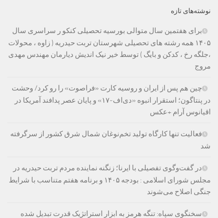
نوشته‌های تازه
برای هفتمین سال متوالی بورسیه تحصیلی کنکو ر سراسری سال
۱۴۰۵ همه رشته های تحصیلی شهرستان تربت حیدریه ( زاوه ، محولات
،جلگه رخ ، کدکن و بایگ ) توسط خیر نیک اندیش دیارمان مهندس مهدی
مروج
چین هم پس از ایران و روسیه کارت «فراصوت» را رو کرد/ وحشت
در پنتاگون؛ استقرار انبوه «دی‌اف‑۱۷» و پایان عصر پدافند آمریکا در
اقیانوس آرام +عکس
فعالیت تنها کارگاه تولید تخم‌نوغان شمال شرق کشور از سرگرفته
شد
در گفت‌وگوی تفصیلی با ایرنا؛ زنگنه نماینده مردم تربت حیدریه در
مجلس شورای اسلامی : بودجه ۱۴۰۵ و برنامه هفتم متناسب با شرایط
جنگی اصلاح می‌شوند
سخنگوی سپاه: تنگه هرمز به ابزار استراتژیک قدرت تبدیل شده