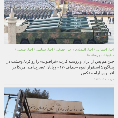
اخبار اجتماعی
/
اخبار اقتصادی
/
اخبار حقوقی
/
اخبار سیاسی
/
اخبار صنعتی
/
مطبوعات و رسانه ها
چین هم پس از ایران و روسیه کارت «فراصوت» را رو کرد/ وحشت در
پنتاگون؛ استقرار انبوه «دی‌اف‑۱۷» و پایان عصر پدافند آمریکا در
اقیانوس آرام +عکس
مرداد 17, 1405