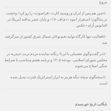
مروج
چین هم پس از ایران و روسیه کارت «فراصوت» را رو کرد/ وحشت
در پنتاگون؛ استقرار انبوه «دی‌اف‑۱۷» و پایان عصر پدافند آمریکا در
اقیانوس آرام +عکس
فعالیت تنها کارگاه تولید تخم‌نوغان شمال شرق کشور از سرگرفته
شد
در گفت‌وگوی تفصیلی با ایرنا؛ زنگنه نماینده مردم تربت حیدریه در
مجلس شورای اسلامی : بودجه ۱۴۰۵ و برنامه هفتم متناسب با شرایط
جنگی اصلاح می‌شوند
سخنگوی سپاه: تنگه هرمز به ابزار استراتژیک قدرت تبدیل شده
است
بایگانی تاریخ خورشیدی