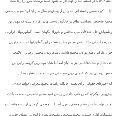
اعضای جدید در اسفند ماه را عهده‌دار می‌شود. ایسنا نوشت؛ پس از درگذشت
آیت‎ا… اکبر‌هاشمی رفسنجانی که بیش از بیست‎وپنج سال و از ابتدای تاسیس رسمی
مجمع تشخیص مصلحت نظام در جایگاه ریاست نهادی قرار داشت که مهم‌ترین
وظیفه‎اش حل اختلافات میان مجلس و شورای نگهبان است، گمانه‎زنی‎های فراوانی
درباره جانشینی «آیت‎ا…» در مجمع مطرح شد. در این گمانه‎زنی‎ها نام شخصیت‎هایی
چون علی‎اکبر ناطق نوری، محمود‌هاشمی شاهرودی، محسن رضایی، غلامعلی
حدادعادل و محمد‌هاشمی نیز به میان آمد اما شاید مهم‌ترین گزینه در این بین
حسن روحانی بود که عده‎ای چون مصطفی میرسلیم نیز با اشاره به این
که«چهره‏‌ای حقوقی برای تصدی جایگاه ریاست مجمع معرفی خواهد شد»،
پیش‌بینی می‎کردند که روحانی جانشین رئیس فقید مجمع تشخیص مصلحت باشد،
اما در نهایت با نظر مقام معظم رهبری آیت ا… موحدی کرمانی از شنبه هفته آینده
مسئولیت اداره جلسات مجمع تشخیص مصلحت نظام تا انتخاب اعضای جدید در