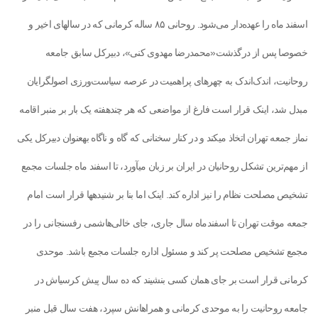
اسفند ماه را عهده‌دار می‌شود. روحانی ۸۵ ساله کرمانی که در سال‎های اخیر و
خصوصا پس از درگذشت«محمدرضا مهدوی کنی»، دبیرکل سابق جامعه
روحانیت، اندک‌اندک به چهره‎ای پراهمیت در عرصه سیاست‌ورزی اصولگرایان
مبدل شد، اینک قرار است فارغ از مواضعی که هر چندهفته‎ یک بار بر منبر اقامه
نماز جمعه تهران اتخاذ می‎کند و در کنار سخنانی که گاه‎ و ناگاه به‎عنوان دبیرکل یکی
از مهم‌ترین تشکل روحانیان در ایران بر زبان می‎آورد، تا اسفند ماه جلسات مجمع
تشخیص مصلحت نظام را نیز اداره کند. اینک اما بنا بر شنیده‎ها قرار است امام
جمعه موقت تهران تا اسفندماه سال جاری، جای خالی‌هاشمی رفسنجانی را در
مجمع تشخیص مصلحت پر کند و مسئول اداره جلسات مجمع باشد. موحدی
کرمانی قرار است بر جای همان کسی بنشیند که ده سال پیش کرسی‎اش در
جامعه روحانیت را به موحدی کرمانی و همراهانش سپرد، هفت سال قبل منبر