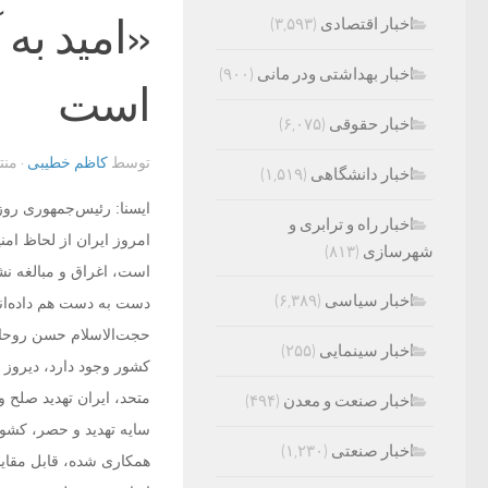
«امید به
اخبار اقتصادی
(۳,۵۹۳)
اخبار بهداشتی ودر مانی
(۹۰۰)
است
اخبار حقوقی
(۶,۰۷۵)
توسط
کاظم خطیبی
· من
اخبار دانشگاهی
(۱,۵۱۹)
ایسنا: رئیس‌جمهوری روز
اخبار راه و ترابری و
امروز ایران از لحاظ امن
شهرسازی
(۸۱۳)
است، اغراق و مبالغه نش
اخبار سیاسی
(۶,۳۸۹)
دست به دست هم داده‌اند
حجت‌الاسلام حسن روحان
اخبار سینمایی
(۲۵۵)
کشور وجود دارد، دیروز 
اخبار صنعت و معدن
(۴۹۴)
سایه تهدید و حصر، کشورما
اخبار صنعتی
(۱,۲۳۰)
همکاری شده، قابل مقایس