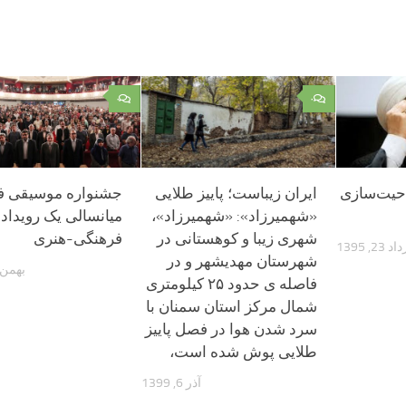
۰
۰
یت‌سازی‌
ایران زیباست؛ پاییز طلایی
جشنواره موسیقی ف
«شهمیرزاد»: «شهمیرزاد»،
میانسالی یک رویداد
شهری زیبا و کوهستانی در
فرهنگی-هنری
 23, 1395
شهرستان مهدیشهر و در
بهمن 23, 403
فاصله ی حدود ۲۵ کیلومتری
شمال مرکز استان سمنان با
سرد شدن هوا در فصل پاییز
طلایی پوش شده است،
آذر 6, 1399