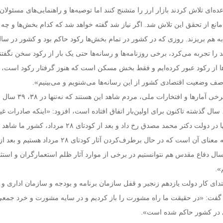
ه‌ای تلاش کردند بازار ارز را متشنج کنند اما توصیه‌ها و ‌راهنمایی‌های مسئولان
انع از تحقق این تلاش شد. اگر نیاز شد ‌گفته خواهد شد که کدام بخش‌ها و چه
دی منهای ۶,۸ درصد را تجربه می‌کرد، برخی روزنامه‌ها و رسانه‌ها حتی یک بار از رکود سخن ‌نگفتن
ا از رکود عبور کرده‌ایم و فقط بخش مسکن است که هنوز گرفتار ‌رکود است، ب
صف وضعیت اقتصادی کشور از این رسانه‌ها می‌شنویم ‌و می‌بینیم».
روحانی با بیان اینکه در برخی آمارها و افتخار
در برخی از آمارها در ۶۲ سال گذشته تاکنون برای اولین‌بار اتفاق افتاده است، افزود: «اینکه صادرات 
بیش از واردات باشد، تنها در دولت دکتر محمد مصدق رخ داد و ‌بعد از کودتای ۲۸ مرداد، 
واقعه نیکویی نبود. این به معنای آن است که در حال برطرف‌کردن آثار کودتای ۲۸ 
ل دفاع مقدس هم نتوانستیم در برخی از موارد آثار ظلم ‌استعمارگران و استث
».
ابتدای کار دولت یازدهم زنجیر و قفل سازمان برنامه و بودجه و ‌سازمان اداری و
 گفت: «در حقیقت ما راه مشورت را باز کردیم و در سایه ‌مشورت و خرد جمع
 در کشور حاکم شده است».