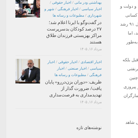
بهداشتی ودر مانی
/
اخبار حقوقی
/
 و دولت و
اخبار سیاسی
/
اخبار فرهنگی
/
شهر و
 کسانی
شهرداری
/
مطبوعات و رسانه ها
در گفت‌وگو با ایرنا اعلام شد؛
می‌خواستند بازار ارز را به هم بریزند. روزی که در کشور در تمام بخش‌ها رکود حاکم بود و کشور در سال ۹۱ رشد
۲۷ درصد کودکان بدسرپرست
د، اما
مراکز بهزیستی فرزندان طلاق
هستند
ه‌طور
مرداد ۱۶, ۱۴۰۵
ات ملی، مردم شاهد این هستند که نه‌تنها در ۳۸، ‌۳۹ سال قبل بلکه
اخبار اقتصادی
/
اخبار حقوقی
/
اخبار
غیرنفتی
سیاسی
/
اخبار صنعتی
/
اخبار
فرهنگی
/
مطبوعات و رسانه ها
کشور ما شاهد چنین
ظریف: «دوران بزن‌دررو» پایان
مرداد هستیم و ‌بعد از پیروزی
یافت/ ضرورت گذار از
تهدیدمداری به فرصت‌مداری
مارگران
مرداد ۱۶, ۱۴۰۵
ی شاهد
نوشته‌های تازه