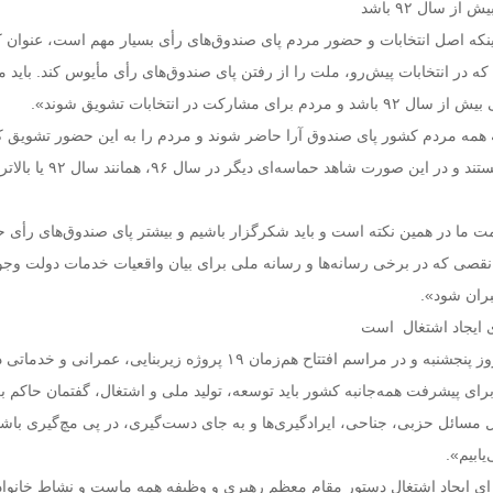
ز سال ۹۲ باشد
اینکه اصل انتخابات و حضور مردم پای صندوق‌های رأی بسیار مهم است، ‌عنوان ک
د که در انتخابات پیش‌رو، ملت را از رفتن پای ‌صندوق‌های رأی مأیوس کند. باید
‌مشارکت در انتخابات تشویق شوند».
له همه مردم کشور پای صندوق آرا حاضر شوند و مردم را به این ‌حضور تشویق کن
نیز در انتخاب خود آزاد هستند و در این صورت شاهد ح
 ما در همین نکته است و باید شکرگزار باشیم و بیشتر پای ‌صندوق‌های رأی 
نقصی که در برخی رسانه‌ها و رسانه ملی برای ‌بیان واقعیات خدمات دولت وجود 
ران شود».
ی ایجاد اشتغال است
همچنین رئیس‌جمهوری روز پنجشنبه و در مراسم افتتاح هم‌زمان ۱۹ پروژه زیربنایی، عمران
ه برای پیشرفت همه‌جانبه کشور باید توسعه، تولید ملی و اشتغال، گفتمان حاکم 
ل مسائل حزبی، جناحی، ایرادگیری‌ها و به جای دست‌گیری، در پی مچ‌گیری باشی
ابیم».
ای ایجاد اشتغال دستور مقام معظم رهبری و وظیفه همه ماست و نشاط خانواد