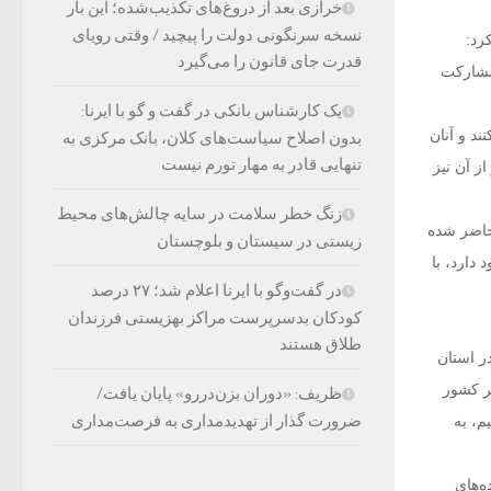
خرازی بعد از دروغ‌های تکذیب‌شده؛ این بار
نسخه سرنگونی دولت را پیچید / وقتی رویای
رد:
قدرت جای قانون را می‌گیرد
 مشارکت
یک کارشناس بانکی در گفت و گو با ایرنا:
ند و آنان
بدون اصلاح سیاست‌های کلان، بانک مرکزی به
تنهایی قادر به مهار تورم نیست
ماسه‌ای دیگر در ‌سال ۹۶، همانند سال ۹۲ یا بالاتر از آن نیز
زنگ خطر سلامت در سایه چالش‌های محیط
حاضر شده
زیستی در سیستان و بلوچستان
دارد، با
در گفت‌وگو با ایرنا اعلام شد؛ ۲۷ درصد
کودکان بدسرپرست مراکز بهزیستی فرزندان
طلاق هستند
ی و خدماتی در استان
بر کشور
ظریف: «دوران بزن‌دررو» پایان یافت/
ضرورت گذار از تهدیدمداری به فرصت‌مداری
م، به
ه‌های