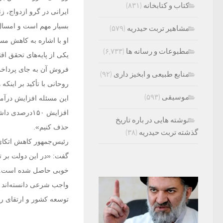
کتاب و کتابخانه
(۸۳۱)
ایرانی در گرو ازدواج، ز
بسیار مهم است و امسال
مشاهیر تربت حیدریه
(۵۷۹)
او با اشاره به کاهش مس
مطبوعات و رسانه ها
(۶,۷۳۳)
یکی از پایه‌های تحقق ا
فروش آن به جای پرداخت
منابع طبیعی و ابخیز داری
(۹۲)
روحانی با تأکید بر اینکه
موسیقی
(۵۹۳)
افزایش ۱۵۰در
نوشته هایی در باره تاریخ
حذف کنیم».
گذشته تربت حیدریه
(۳۸)
رئیس‌جمهور کاهش اتکای 
گفت: «در این دولت بر ت
خوبی حاصل شده است. مق
واجب شرعی دانسته‌اند و
توسعه کشور و ارتقای ر