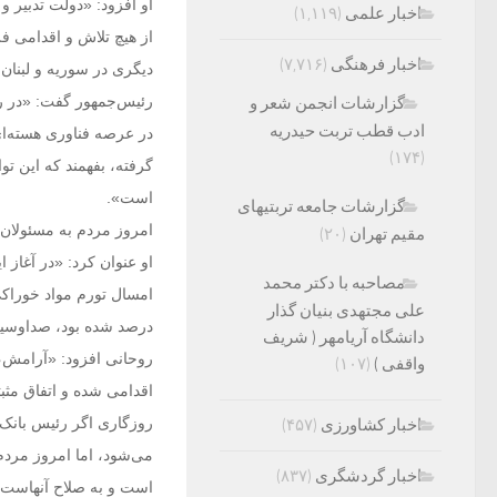
او افزود: «دولت تدبیر و 
اخبار علمی
(۱,۱۱۹)
از هیچ تلاش و اقدامی فرو
اخبار فرهنگی
(۷,۷۱۶)
دیگری در سوریه و لبنان 
رئیس‌جمهور گفت: «در رو
گزارشات انجمن شعر و
ادب قطب تربت حیدریه
در عرصه فناوری هسته‌ای ا
(۱۷۴)
گرفته، بفهمند که این تو
است».
گزارشات جامعه تربتیهای
امروز مردم به مسئولان ا
مقیم تهران
(۲۰)
مصاحبه با دکتر محمد
علی مجتهدی بنیان گذار
درصد شده بود، صداوسیم
دانشگاه آریامهر ( شریف
روحانی افزود: «آرامش، ث
واقفی )
(۱۰۷)
اقدامی شده و اتفاق مثب
روزگاری اگر رئیس بانک 
اخبار کشاورزی
(۴۵۷)
می‌شود، اما امروز مردم 
اخبار گردشگری
(۸۳۷)
است و به صلاح آنهاست»