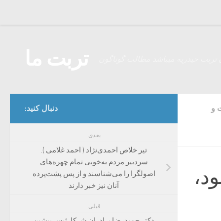
Skip to content
تربت ما
 تربت حیدریه میباشد مطالب گوناگون
 و
دنبال کنید:
بعدی
تیر خلاص احمدی‌نژاد ( احمد غلامی ).
سردبیر مردم به‌خوبی تمام چهره‌های
۵ درصد بود،
اصولگرا را می‌شناسند و از پس پشت‌پرده
آنان نیز خبر دارند
قبلی
دکتر حمیدرضا برادران شرکارئیس پیشین