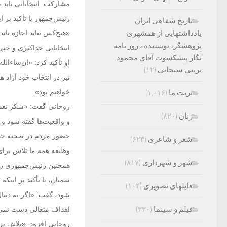
مشارکت انتخاباتی باید بیش ا
رئیس‌جمهور با تأکید بر 
تاریخ شفاهی ایران
یادداشتهایی از همشهری
«هیچ‌کس نباید اجازه یاب
پژوهشگر، نویسنده ، روز نامه
انتخاباتی حداکثری و حتی بیش از سال ۹۲ باشد و مردم برای 
نگار پیشکسوت آقای محمود
او تأکید کرد: «ان‌شاءال
تربتی سنجابی
(۱۲)
خواهیم بود».
تربت ما
(۱,۰۱۶)
روحانی گفت: «شکر نعمت
زنان
(۸۲۰)
و واقعیت‌ها گفته شود و 
حضور مردم در صحنه جب
شعر و شاعری
(۶۲۳)
وظیفه همه ما تلاش برا
شهر و شهرداری
(۸۱۷)
سمنان، با تأکید بر اینک
فایلهای تصویری
(۱۰۴)
شود، گفت: «اگر به دنبا
فیلم و سینما
(۳۳۰)
اهداف متعالی دست نمی‌ی
روحانی افزود: «تلاش بر