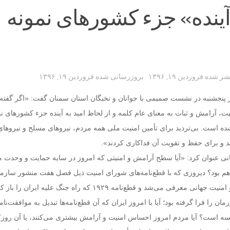
 آینده» جزء کشورهای نمونه
تشر شده
فروردین ۱۹, ۱۳۹۶
· بروزرسانی شده
فروردین ۱۹, ۱۳۹۶
 پنجشنبه در نشست صمیمی با جوانان و نخبگان ‌استان سمنان گفت: «اگر گفته
یت، آرامش و ثبات به معنای عام ‌کلمه و از لحاظ امید به آینده جزء کشورهای ن
ده است. بی‌تردید ‌برای تأمین امنیت ملی همه مردم، نیروهای مسلح و نیروهای
 و برای ‌حفظ و تقویت آن فداکاری کردند».
ی عنوان کرد: «آیا سطح آرامش و امنیتی که امروز در سایه حمایت و وحدت م
هم ‌بود؟ دیروزی که با قطع‌نامه‌های شورای امنیت ذیل فصل هفت منشور سازم
متحد، ایران تهدید ‌صلح و امنیت جهانی معرفی می‌شد و قطع‌نامه ۱۹۲۹ که راه جنگ علیه ایران 
ن را فرا گرفته بود؛ آیا با امروز ایران که آن قطع‌نامه‌ها تبدیل به ‌موافقت‌نام
ه است؟ آیا مردم امروز احساس امنیت و آرامش بیشتری می‌کنند، یا آن روز؟