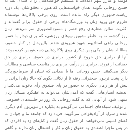
گوشه و کنارر شهر آمده‌اند تا مستقیم خواسته‌شان را با صدای بلند به
حسن روحانی بگویند. همان خواسته‌هایی که هنوز تا تحقق‌شان، یک دوره
ریاست‌جمهوری دیگر راه مانده‌ است. روی برخی پلاکاردها نوشته‌اند
«لزوم حق ورود زنان به ورزشگاه‌ها». برخی از حقوق برابر گفته‌اند و
اکثریت سالن شعارهای رفع حصر و ممنوع‌التصویری سر می‌دهد. زنان
روز گذشته نه به خاطر تشویق تیم‌های ورزشی، که برای دیدار با حسن
روحانی راهی استادیوم شهید شیرودی شدند. بااین‌حال در کنار حضور،
مطالبات‌شان را یکی پس دیگری روی پلاکاردهایی دست‌نویس کرده بودند.
آنها از برابری حق خروج از کشور، برابری در حقوق، برابری در حق
حضانت از فرزند، برابری در درآمد، برابری در مناصب سیاسی و مطالبات
دیگر می‌گفتند. حسن روحانی اما با صدایی که نشان از سرماخوردگی
دارد پشت تریبون سخنرانی رفته تا از نکاتی بگوید که حالا زنان ایرانی را
بیش از هر زمان دیگری به حضور در پای صندوق رأی دعوت می‌کند.از
اندیشه انسان‌هایی گفت که آمدن‌شان می‌تواند به عقبگرد مسائل زنان
منتهی شود. از آنهایی که به گفته روحانی یک روز در جلسه‌های خصوصی
از توقیف شبکه‌های اجتماعی می‌گویندو به یکباره در تلویزیون آدم دیگری
شده و سراپا از آزادیخواهی می‌گویند. فریاد زد که جامعه ما و جوانان ما
فضای امنیتی نمی‌خواهند. از حقوق زنان گفت و کنایه‌ای زد به افردی که
در پس ماجرا اعتقادی به حقوق زنان و کار و اشتغال زنان ندارند و گاهی