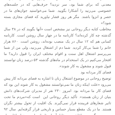
معدنی که برای شما بود، سر نزدید؟ حرف‌هایی که در جلسه‌های
خصوصی می‌زنید را آشکارا بگویید. شما می‌خواستید جوان‌های ما در
حصر و انزوا باشند. مگر هر روز فشار نیاورید که فضای مجازی بسته
شود؟»
مخاطب کنایه دیگر روحانی نیز مشخص است «آنها بگویند که در ۳۸ سال
گذشته چه کار کرده‌اند؟ کارنامه ما در چهار سال روشن است. کارنامه
کسانی هم که ۱۲ سال در یک منصب بوده‌اند، روشن است. ۸۶۰ هزار
خانم را شما بی‌کار کردید. شما دم از اشتغال می‌زنید، ولی من از شما
می‌پرسم اشتغال اهل سنت و اقوام مختلف ایران را قبول دارید؟ ما
افتخار می‌کنیم در یک استخدام در ماه‌های گذشته ۵۳ درصد زنان توانستند
قبول شوند و مشغول به کار شوند».
فضای کار مردانه بود
توضیح روحانی در موضوع اشتغال زنان تا اشاره به فضای مردانه کار پیش
می‌رود «علت اینکه زنان ما نمی‌توانستند مشغول به کار شوند این بود که
فضای کار ما مردانه بود. امروز ۲۳۰ نفر از مدیران شرکت‌های دانش
بنیان از زنان هستند». تأکید دیگر روحانی این است که«مردم ما تحت
تاثیر شعارهای فریبنده قرار نمی‌گیرند. یک اقلیت از تحول بیشتر نگران
هستند. ما در یک مقطع بسیار حساس و تاریخی قرار گرفته‌ایم. سال ۹۲