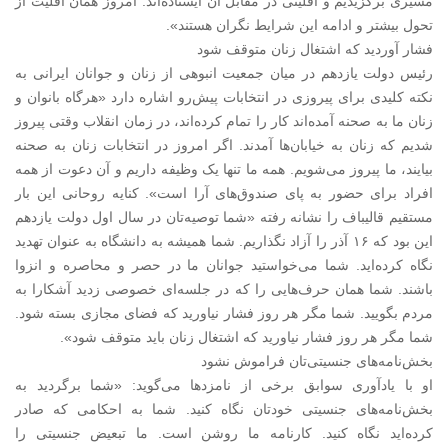
مسیری برگزیدیم و اقلیتی در مقابل آن ایستاده‌اند. امروز همان اقلیت از
تحول بیشتر و ادامه این شرایط نگران هستند».
فشار آوردید که اشتغال زنان متوقف شود
رئیس دولت یازدهم در میان جمعیت انبوهی از زنان و جوانان ایرانی به
نکته کلیدی برای پیروزی در انتخابات پیش‌رو اشاره دارد «هرگاه بانوان و
زنان ما به صحنه آمده‌اند کار را تمام کرده‌اند، در زمان انقلاب وقتی پیروز
شدیم که زنان به خیابان‌ها آمدند. اگر امروز در انتخابات زنان به صحنه
بیایند، ما پیروز می‌شویم. همه ما تنها یک وظیفه داریم و آن دعوت از همه
افراد برای حضور به پای صندوق‌های آرا است». کنایه روحانی این بار
مستقیم قالیباف را نشانه رفته «شما توصیه‌تان در سال اول دولت یازدهم
این بود که ۱۶ آذر را آزاد نگذاریم. شما همیشه به دانشگاه به عنوان تهدید
نگاه کرده‌اید. شما می‌خواستید جوانان ما در حصر و محاصره و انزوا
باشند. شما همان حرف‌‌هایی را که در جلسه‌ای خصوصی زدید آشکارا به
مردم بگویید. شما مگر هر روز فشار نیاورید که فضای مجازی بسته شود.
شما مگر هر روز فشار نیاورید که اشتغال زنان باید متوقف شود».
بخش‌نامه‌های جنسیتی‌تان فراموش نشود
او با یادآوری سوابق برخی از نامزدها می‌گوید: «شما برگردید به
بخش‌نامه‌های جنسیتی خودتان نگاه کنید. شما به احکامی که صادر
کرده‌اید نگاه کنید. کارنامه ما روشن است. ما تبعیض جنسیتی را