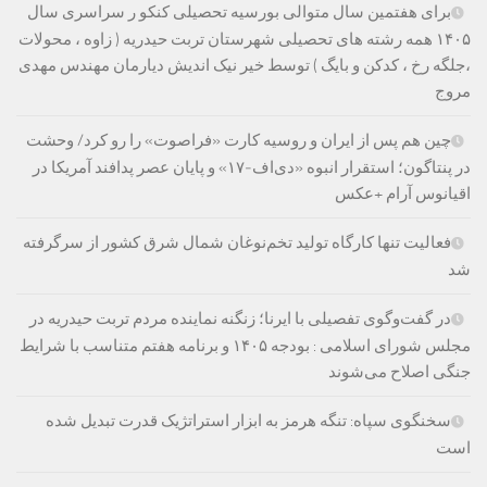
برای هفتمین سال متوالی بورسیه تحصیلی کنکو ر سراسری سال
۱۴۰۵ همه رشته های تحصیلی شهرستان تربت حیدریه ( زاوه ، محولات
،جلگه رخ ، کدکن و بایگ ) توسط خیر نیک اندیش دیارمان مهندس مهدی
مروج
چین هم پس از ایران و روسیه کارت «فراصوت» را رو کرد/ وحشت
در پنتاگون؛ استقرار انبوه «دی‌اف‑۱۷» و پایان عصر پدافند آمریکا در
اقیانوس آرام +عکس
فعالیت تنها کارگاه تولید تخم‌نوغان شمال شرق کشور از سرگرفته
شد
در گفت‌وگوی تفصیلی با ایرنا؛ زنگنه نماینده مردم تربت حیدریه در
مجلس شورای اسلامی : بودجه ۱۴۰۵ و برنامه هفتم متناسب با شرایط
جنگی اصلاح می‌شوند
سخنگوی سپاه: تنگه هرمز به ابزار استراتژیک قدرت تبدیل شده
است