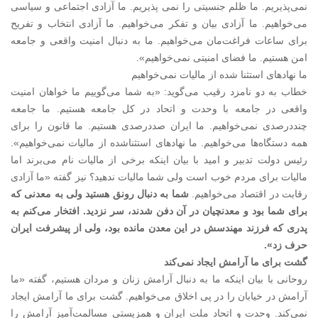
نمی‌پذیریم. ما ظلم جنسیتی را نمی پذیریم. ما آزادی اجتماعی و سیاسی
می‌خواهیم. ما آزادی بیان و تفکر می‌خواهیم. ما آزادی انتخاب و تفریح
برای ساعات فراغت‌مان می‌خواهیم. ما به دنبال امنیت واقعی و جامعه
امن هستیم. ما فضای امنیتی نمی‌خواهیم».
ما نهادهای استثنا شده از مالیات نمی‌خواهیم
خطاب به دو نامزد رقیب می‌گوید: «به شما می‌گوییم ما خواهان امنیت
واقعی در جامعه با وحدت و اتحاد در کل جامعه هستیم. ما جامعه
چنددرصدی نمی‌خواهیم. ما ایران صددرصدی هستیم. ما قانون را برای
همه دستگاه‌ها می‌خواهیم. ما نهادهای استثناشده از مالیات نمی‌خواهیم».
رئیس دولت تدبیر و امید با بیان اینکه برخی از مالیات نام می‌برند اما
مالیات برای مردم خوب است ولی شما مالیات ندهید؟ نیز گفته «ما آزادی
رقابت در اقتصاد می‌خواهیم.
شما به دنبال رونق هستید ولی به معدنی که
برای شما بود و معدنچیان در آن دفن شدند، سر نزدید. افتخار می‌کنم به
پدری که فرزند مهندسش در این معدن مانده بود، ولی از پیشرفت ایران
حرف زد».
گشت برای ما آرامش ایجاد نمی‌کند
روحانی با بیان اینکه ما به دنبال آرامش زنان و مردان هستیم، گفته «ما
آرامش در خیابان را در پی اخلاق می‌خواهیم. گشت برای ما آرامش ایجاد
نمی‌کند. وحدت و اتحاد ملت ایران و همزیستی مسالمت‌آمیز آرامش را