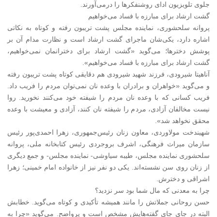
جلوی تلویزیون ادای روشنفکرها را درمی‌آورند.
گشت ارشاد برای مبارزه با فساد می‌خواهیم
پروانه سلحشوری، نماینده مجلس پشت تریبون رفته و کوتاه به نکاتی
اشاره دارد، یکی‌شان ماجرای گشت ارشاد است و نظارت مدام آن بر
پوشش دخترها؛ می‌گوید «گشت ارشاد برای دخترانمان نمی‌خواهیم،
گشت ارشاد برای مبارزه با فساد می‌خواهیم».
آناهیتا شیرودی، فرزند شهید شیرودی هم دقایقی کوتاه پشت تریبون رفته
و می‌گوید «خواهران و برادران با وعده نان نمی‌توان مردم را فریب داد.
فریب کسانی که با وعده نان مردم را شیفته خود می‌کنند نخورید. روا
نیست مخالفان آزادی، مردم را شیفته نان کنند، آزادی و معیشت با وعده
محقق نخواهد شد».
شهیندخت مولاوردی، معاون زنان رئیس‌جمهوری، زهرا احمدی‌پور رئیس
سازمان میراث فرهنگی، اشرف بروجردی رئیس کتابخانه ملی، پروانه
سلحشوری نماینده مجلس، طیبه سیاوشی- نماینده مجلس- و جمع دیگری
از زنان روی سن نشسته‌اند. یکی دو نفر نیز از خانواده امام خمینی؛ زهرا
اشراقی و دخترش.
چرا به معدنی که مال شما بود سر نزدید؟
حسن روحانی جملاتش را مانند همیشه تأکیدی و کوتاه می‌گوید. خطابش
البته در جای جای گفته‌هایش مشخص است و پرواضح. می‌گوید «چرا به