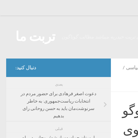
Skip to content
تربت ما
 تربت حیدریه میباشد مطالب گوناگون
سیاسی
/
دنبال کنید:
بعدی
دعوت اصغر فرهادی برای حضور مردم در
انتخابات ریاست‌جمهوری: به خاطر
گو
سرنوشت‌مان باید به حسن روحانی رای
بدهیم
سوی
قبلی
لرستان حماسه‌ساز شد/ روحانی در راه