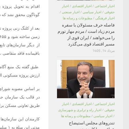
اقدام به تحویل پروژه ب
اخبار اجتماعی
/
اخبار اقتصادی
/
اخبار
حقوقی
/
اخبار سیاسی
/
اخبار صنعتی
/
گوناگون محقق نشد که در 
اخبار فرهنگی
/
مطبوعات و رسانه ها
فاصله حرف مسئولان با سفره
مردم زیاد است / مردم مهار تورم
را می‌خواهند / ایران قوی از
مسیر اقتصاد قوی می‌گذرد
مرداد 14, 1405
باقیمانده فاقد متقاضی ،
ارزش پروژه مسکونی الهام (حکیم) د
در قالب یک سازمان جدی
اخبار اجتماعی
/
اخبار اقتصادی
/
اخبار
طریق تعاونی مسکن برای 
حقوقی
/
اخبار راه و ترابری و شهرسازی
/
اخبار سیاسی
/
مطبوعات و رسانه ها
تندروهای مجلس استیضاح
مدتی این مبلغ به ۱ میلیون و ۲۵۰ و ۱ میلیون و ۶۰۰ هزار تومان بسته به موقعیت انتخابی و … افزایش پیدا کرد.