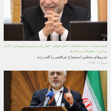
اخبار اجتماعی
/
اخبار اقتصادی
/
اخبار حقوقی
/
اخبار راه و ترابری و شهرسازی
/
اخبار
سیاسی
/
مطبوعات و رسانه ها
تندروهای مجلس استیضاح عراقچی را کلید زدند
مرداد 14, 1405