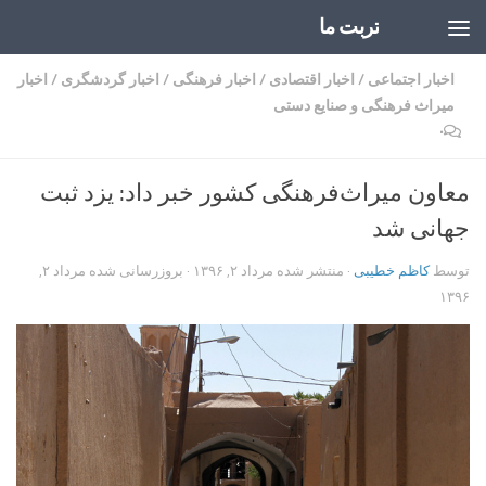
تربت ما
Skip to content
اخبار اجتماعی
/
اخبار اقتصادی
/
اخبار فرهنگی
/
اخبار گردشگری
/
اخبار
میراث فرهنگی و صنایع دستی
۰
معاون میراث‌فرهنگی کشور خبر داد: یزد ثبت
جهانی شد
توسط
کاظم خطیبی
· منتشر شده
مرداد ۲, ۱۳۹۶
· بروزرسانی شده
مرداد ۲,
۱۳۹۶