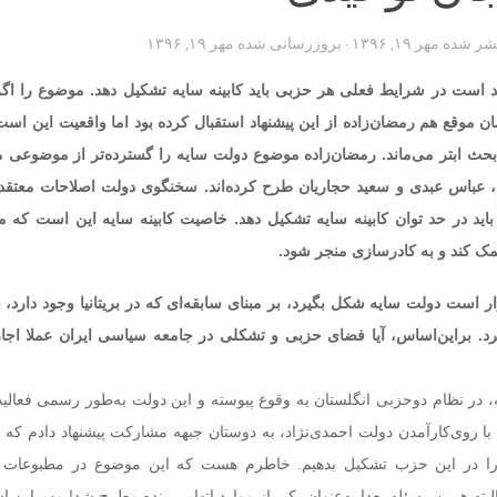
تشر شده
مهر ۱۹, ۱۳۹۶
· بروزرسانی شده
مهر ۱۹, ۱۳۹۶
قد است در شرایط فعلی هر حزبی باید کابینه سایه تشکیل دهد. موضوع را اگ
 موقع هم رمضان‌زاده از این پیشنهاد استقبال کرده بود اما واقعیت این اس
بحث ابتر می‌ماند. رمضان‌زاده موضوع دولت سایه را گسترده‌تر از موضوعی م
، عباس عبدی و سعید حجاریان طرح کرده‌اند. سخنگوی دولت اصلاحات معتق
ید در حد توان کابینه سایه تشکیل دهد. خاصیت کابینه سایه این است که می‌
 کند و به کادرسازی منجر شود.
 است دولت سایه شکل بگیرد، بر مبنای سابقه‌ای که در بریتانیا وجود دارد، ب
. براین‌اساس، آیا فضای حزبی و تشکلی در جامعه سیاسی ایران عملا اجا
 در نظام دوحزبی انگلستان به وقوع پیوسته و این دولت به‌طور رسمی فعالیت
 ۸۴ هم‌زمان با روی‌کارآمدن دولت احمدی‌نژاد، به دوستان جبهه مشارکت پیشنهاد دادم که
ا در این حزب تشکیل بدهیم. خاطرم هست که این موضوع در مطبوعات آ
لبته همین مسئله بعدا به‌عنوان یکی از موارد اتهامی بنده مطرح شد! مهم این 