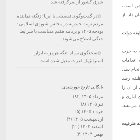
شرق کشور از سرگرفته شد
وشن است،
ن داد. از
در گفت‌وگوی تفصیلی با ایرنا؛ زنگنه نماینده
مردم تربت حیدریه در مجلس شورای اسلامی :
بودجه ۱۴۰۵ و برنامه هفتم متناسب با شرایط
یفه دولت
جنگی اصلاح می‌شوند
ه به حزب
سخنگوی سپاه: تنگه هرمز به ابزار
 اقدامات
استراتژیک قدرت تبدیل شده است
نجام دهد،
ظیفه رصد
بایگانی تاریخ خورشیدی
از آن را
 اداری و
مرداد ۱۴۰۵
(۸۲)
تیر ۱۴۰۵
(۸)
می‌دهند.
خرداد ۱۴۰۵
(۵)
اردیبهشت ۱۴۰۵
(۴)
 که ظرفیت
اسفند ۱۴۰۴
(۲۰)
بهمن ۱۴۰۴
(۴)