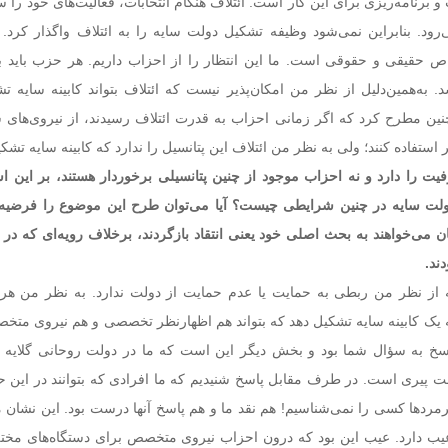
 و برنامه‌ریزی برای این کار است. ائتلاف هنگام انتخابات، فعالیت‌های خود را س
‌رود. بنابراین نمی‌شود وظیفه تشکیل دولت سایه را به ائتلاف واگذار کرد.
ص حقیقی و حقوقی است. ما این انتظار را از احزاب داریم. هر حزب باید بر
. به‌همین‌دلیل از نظر من امکان‌پذیر نیست که ائتلاف بتواند کابینه سایه ت
نین مطرح کرد که اگر زمانی احزاب به قدرت ائتلاف رسیدند، از نیروی‌های س
ر استفاده کنند؛ ولی به نظر من ائتلاف این پتانسیل را ندارد که کابینه سایه تشک
یت را دارد و نه احزاب موجود از چنین پتانسیلی برخوردار هستند، بر این ا
 سایه در چنین شرایطی چیست؟ آیا می‌توان طرح این موضوع را فرضیه
ان می‌خواهند به بحث اصلی خود یعنی انتقاد بازگردند، برخلاف رویه‌ای که در
دند.
ه از نظر من ربطی به حمایت یا عدم حمایت از دولت ندارد. به نظر من هر
له یک کابینه سایه تشکیل دهد که بتواند هم اظهارنظر تخصصی و هم نیروی مت
سخ به سؤال شما بود و بخش دیگر این است که ما در دولت روحانی گلایه 
ت پیری است. در طرف مقابل پاسخ شنیدیم که ما افرادی که بتوانند در این حو
یرمردها کسی را نمی‌شناسیم! هم نقد ما و هم پاسخ آنها درست بود. این نشان 
عیب دارد. عیب این بود که درون احزاب نیروی متخصص برای دستگاه‌های مخت