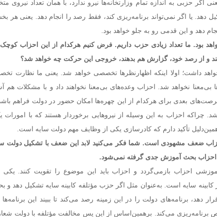
ی اگر حزبی به اندازه تمام وزارتخانه‌ها نیرو ندارد، با همان تعداد نیروی 
کیل دهد. یا اگر نمی‌تواند برنامه‌ریزی کند، فقط رصد را انجام دهد. یعنی هر بخ
جام دهد و این قدمی رو به جلو خواهد بود.
هد بود. ما تعداد زیادی حزب داریم. فرض کنیم هرکدام از این احزاب کوچک
دهند و از رصد خود، گزارش هم بدهند، خروجی این حرکت چه خواهد شد؟
اهد داشت؛ اولا اینکه اظهارنظرها تخصصی خواهد شد. یعنی ما نظارت تخص
 بی‌معنا نخواهد شد. احزاب وعده‌های بی‌معنا نخواهند داد و با مشکلات هم آش
فرصت‌های بعدی برای هرکدام از این چهره‌ها امکان حضور در دولت فراهم باشد
د. چراکه احزاب به این وسیله از نیروهایی برخوردار هستند که با امورات ی
مین‌دلیل تأکید دارم که کادرسازی یکی از وظایف مهم دولت سایه است.
ب ضعف مشهودی است. شما فکر می‌کنید لابد این ضعف با تشکیل دولت سای
ر احزاب بحث آموزش جدی گرفته نمی‌شود.
وزشی احزاب بازمی‌گردد و احزاب باید این موضوع را تقویت کنند. یکی ا
بینه سایه است. به‌عنوان مثل اگر حزب مؤتلفه کابینه سایه تشکیل دهد و بح
ر دهد، برنامه‌های دولت را در این زمینه رصد می‌کند تا ببیند این برنامه‌ه
ص برنامه‌ریزی می‌کند. بر‌همین‌اساس از این پس مخالفت مؤتلفه با دولت شعا