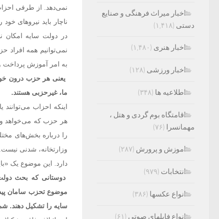
نمی‌دهد. از طرفی احزاب
اخبار میراث فرهنگی و صنایع
ناچار باید نیروهای خود
دستی
(۱,۴۱۸)
در دولت سایه امکان ن
اخبار هنری
(۱,۴۸۰)
نمی‌توانیم همه افراد حز
به امر آموزش پرداخت و 
اخبار ورزشی
(۱۲۸)
یعنی هر حزب درون خود، 
اطلاعیه ها
(۳۴۸)
ما، غیرحزبی هستند.
اینکه احزاب می‌توانند 
اقامتگاه بوم گردی و هتل ،
هر حزب که می‌خواهد وا
مهمانسرا
(۷۶)
را درباره بخش‌های مخت
اموزش و پرورش
(۲۸۷)
وزارتخانه، شدنی نیست. ب
دارد. این موضوع یک «باید
انتخابات
(۹۷۹)
دوستانی که بحث دولت س
موضوع تحزب سامان پیدا ک
انواع عکسها
(۳۸۶)
سایه را تشکیل دهند. شم
انواع فایلهای صوتی
(۶۱)