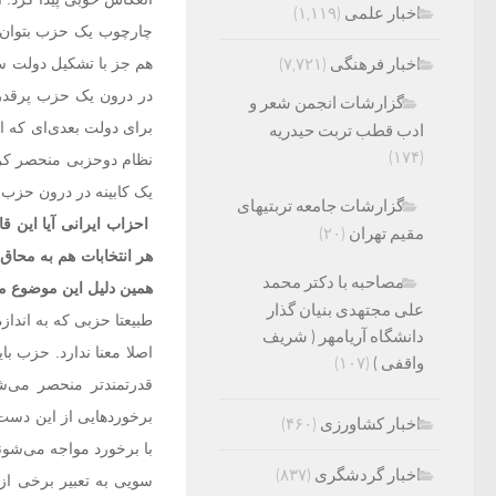
اخبار علمی
(۱,۱۱۹)
چارچوب یک حزب بتوان 
اخبار فرهنگی
(۷,۷۲۱)
هم جز با تشکیل دولت سای
در درون یک حزب پرقدرت 
گزارشات انجمن شعر و
برای دولت بعدی‌ای که ام
ادب قطب تربت حیدریه
(۱۷۴)
نظام دوحزبی منحصر کرد،
یک کابینه در درون حزب 
گزارشات جامعه تربتیهای
احزاب ایرانی آیا این ق
مقیم تهران
(۲۰)
هر انتخابات هم به محاق 
مصاحبه با دکتر محمد
همین دلیل این موضوع م
علی مجتهدی بنیان گذار
طبیعتا حزبی که به اندازه
دانشگاه آریامهر ( شریف
اصلا معنا ندارد. حزب با
واقفی )
(۱۰۷)
قدرتمند‌تر منحصر می‌
برخوردهایی از این دست
اخبار کشاورزی
(۴۶۰)
با برخورد مواجه می‌شو
اخبار گردشگری
(۸۳۷)
سویی به تعبیر برخی از