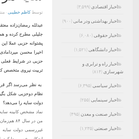
اخبار اقتصادی
(۳,۵۹۹)
توسط
کاظم خطیبی
· من
اخبار بهداشتی ودر مانی
(۹۰۰)
عبدلله رمضان‌زاده معت
جلیلی مطرح کرده و همان
اخبار حقوقی
(۶,۰۸۰)
پشتوانه حزبی عملا این 
اخبار دانشگاهی
(۱,۵۲۱)
اخیرا محسن میردامادی
حزبی در شرایط فعلی با
اخبار راه و ترابری و
تربیت نیروی متخصص کمک
شهرسازی
(۸۱۴)
به نظر می‌رسد اگر قرار
اخبار سیاسی
(۶,۳۹۵)
نظام دوحزبی شکل بگیرد
اخبار سینمایی
(۲۵۵)
دولت سایه را می‌دهد؟
نماد مشخص کابینه سایه،
اخبار صنعت و معدن
(۴۹۵)
من در سال
اخبار صنعتی
(۱,۲۳۵)
غیررسمی دولت سایه ر
انعکاس خوبی پیدا کرد. ا