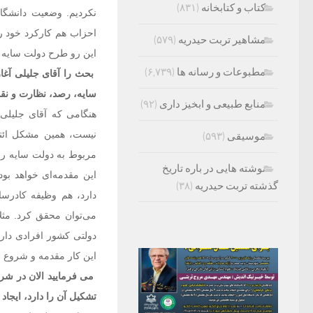
کتاب و کتابخانه
(۸۳۱)
نکردیم. وضعیت دانشگا
احزاب هم کارکرد خود را
مشاهیر تربت حیدریه
(۵۷۹)
این رو طرح دولت سایه ر
مطبوعات و رسانه ها
(۶,۷۳۹)
بحث را آقای جلیلی آغاز
سایه، رصد، نظارت و نقد
منابع طبیعی و ابخیز داری
(۹۲)
هنگامی که آقای جلیلی
نیست، همین مشکل ائتل
موسیقی
(۵۹۳)
مربوط به دولت سایه را 
نوشته هایی در باره تاریخ
این مقدمه‌ای خواهد بو
گذشته تربت حیدریه
(۳۸)
دارد، هم وظیفه کادرس
می‌توان محقق کرد. مثل
دولتی کشور افرادی دار
این کار مقدمه و شروع
می فرمایید الان در شرا
تشکیل آن را دارد، ایجاد