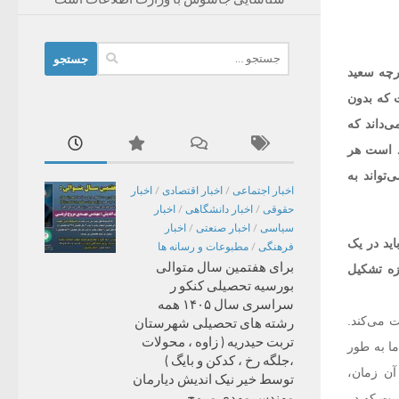
جستجو
رچه سعید
برای:
ت که بدون
ی‌داند که
د است هر
تواند به
اخبار اجتماعی
/
اخبار اقتصادی
/
اخبار
حقوقی
/
اخبار دانشگاهی
/
اخبار
سیاسی
/
اخبار صنعتی
/
اخبار
اید در یک
فرهنگی
/
مطبوعات و رسانه ها
برای هفتمین سال متوالی
زه تشکیل
بورسیه تحصیلی کنکو ر
سراسری سال ۱۴۰۵ همه
 می‌کند.
رشته های تحصیلی شهرستان
تربت حیدریه ( زاوه ، محولات
 ما به طور
،جلگه رخ ، کدکن و بایگ )
ن زمان،
توسط خیر نیک اندیش دیارمان
مهندس مهدی مروج
است که در