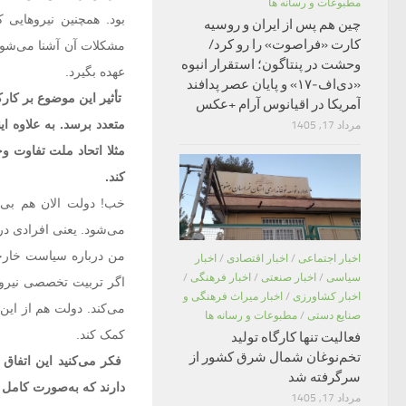
مطبوعات و رسانه ها
بود. همچنین نیروهایی
چین هم پس از ایران و روسیه
کارت «فراصوت» را رو کرد/
مشکلات آن آشنا می‌شوند
وحشت در پنتاگون؛ استقرار انبوه
عهده بگیرد.
«دی‌اف‑۱۷» و پایان عصر پدافند
تأثیر این موضوع بر کار
آمریکا در اقیانوس آرام +عکس
متعدد برسد. به علاوه ای
مرداد 17, 1405
مثلا اتحاد ملت تفاوت 
کند.
خب! دولت الان هم بی‌
می‌شود. یعنی افرادی در 
من درباره سیاست خارجی
اخبار اجتماعی
/
اخبار اقتصادی
/
اخبار
سیاسی
/
اخبار صنعتی
/
اخبار فرهنگی
/
اگر تربیت تخصصی نیرو 
اخبار کشاورزی
/
اخبار میراث فرهنگی و
می‌کند. دولت هم از ای
صنایع دستی
/
مطبوعات و رسانه ها
کمک کند.
فعالیت تنها کارگاه تولید
تخم‌نوغان شمال شرق کشور از
فکر می‌کنید این اتفاق
سرگرفته شد
دارند که به‌صورت کامل ی
مرداد 17, 1405