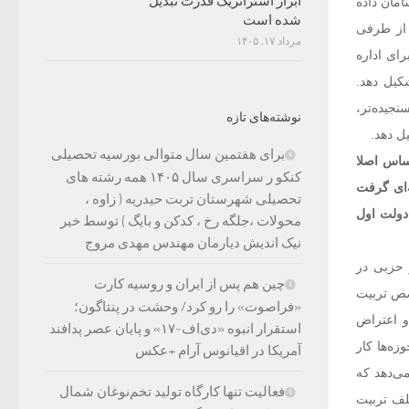
ابزار استراتژیک قدرت تبدیل
امان داده
شده است
 از طرفی
مرداد ۱۷, ۱۴۰۵
ای اداره
شکیل دهد.
نجیده‌تر،
نوشته‌های تازه
یل دهد.
برای هفتمین سال متوالی بورسیه تحصیلی
ساس اصلا
کنکو ر سراسری سال ۱۴۰۵ همه رشته های
‌ای گرفت
تحصیلی شهرستان تربت حیدریه ( زاوه ،
 دولت اول
محولات ،جلگه رخ ، کدکن و بایگ ) توسط خیر
نیک اندیش دیارمان مهندس مهدی مروج
 حزبی در
چین هم پس از ایران و روسیه کارت
خصص تربیت
«فراصوت» را رو کرد/ وحشت در پنتاگون؛
و اعتراض
استقرار انبوه «دی‌اف‑۱۷» و پایان عصر پدافند
زه‌ها کار
آمریکا در اقیانوس آرام +عکس
می‌دهد که
فعالیت تنها کارگاه تولید تخم‌نوغان شمال
لف تربیت