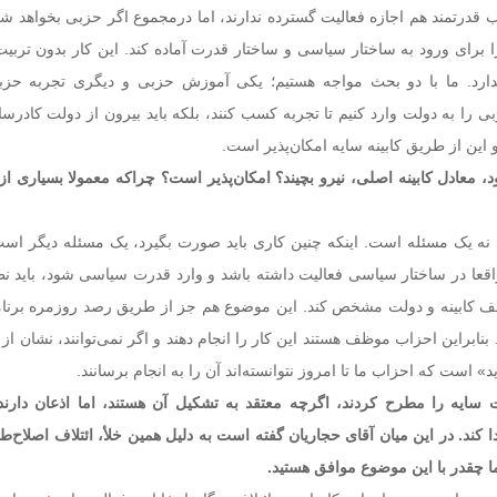
 قدرتمند هم اجازه فعالیت گسترده ندارند، اما درمجموع اگر حزبی بخواهد ش
 را برای ورود به ساختار سیاسی و ساختار قدرت آماده کند. این کار بدون ترب
دارد. ما با دو بحث مواجه هستیم؛ یکی آموزش حزبی و دیگری تجربه حزب
بی را به دولت وارد کنیم تا تجربه کسب کنند، بلکه باید بیرون از دولت کادرس
این از طریق کابینه سایه امکان‌پذیر است.
معادل کابینه اصلی، نیرو بچیند؟ امکان‌پذیر است؟ چراکه معمولا بسیاری از
یا نه یک مسئله است. اینکه چنین کاری باید صورت بگیرد، یک مسئله دیگر است
قعا در ساختار سیاسی فعالیت داشته باشد و وارد قدرت سیاسی شود، باید ن
لف کابینه و دولت مشخص کند. این موضوع هم جز از طریق رصد روزمره برنام
نابراین احزاب موظف هستند این کار را انجام دهند و اگر نمی‌توانند، نشان از
» است که احزاب ما تا امروز نتوانسته‌اند آن را به انجام برسانند.
ایه را مطرح کردند، اگرچه معتقد به تشکیل آن هستند، اما اذعان دارند با
ند. در این میان آقای حجاریان گفته است به دلیل همین خلأ، ائتلاف اصلاح‌طلب
ا چقدر با این موضوع موافق هستید.