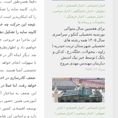
دقیقا همین‌طور است. یعن
اخبار اجتماعی
/
اخبار اقتصادی
/
اخبار
دارد، کابینه سایه را تش
حقوقی
/
اخبار دانشگاهی
/
اخبار سیاسی
را که امکان‌پذیر است ان
/
اخبار صنعتی
/
اخبار فرهنگی
/
مطبوعات و رسانه ها
نتیجه این حرکت چه خوا
برای هفتمین سال متوالی
کابینه سایه را تشکیل 
بورسیه تحصیلی کنکو ر سراسری
این ماجرا دو خروجی خو
سال ۱۴۰۵ همه رشته های
تحصیلی شهرستان تربت حیدریه (
خواهیم داد و اظهارنظرها
زاوه ، محولات ،جلگه رخ ، کدکن و
شد. دیگر اینکه اگر در 
بایگ ) توسط خیر نیک اندیش
با سهولت انجام خواهد ش
دیارمان مهندس مهدی مروج
مرداد 17, 1405
تخصصی آشنا هستند. به‌ه
ضعف کادرسازی در احزا
خواهد رفت. اما عملا د
این ضعف به ساختار آم
آموزشی همین حضور در کا
اخبار اجتماعی
/
اخبار اقتصادی
/
اخبار
توسعه اقتصادی کشور قرا
حقوقی
/
اخبار سیاسی
/
اخبار صنعتی
/
دارد و براساس این نقای