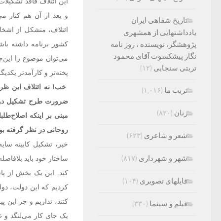
این ائتلاف فاقد تشکیلات
و بعد از آن هم کنار می
تاریخ شفاهی ایران
ائتلاف، متشکل از اشخا
یادداشتهایی از همشهری
پژوهشگر، نویسنده ، روز نامه
کشور برنامه داشته باشد
نگار پیشکسوت آقای محمود
می‌توان موضوع را این‌چ
تربتی سنجابی
(۱۲)
پخته‌تر و کارآمدتر یکدیگ
خب! نه ائتلاف این ظرف
تربت ما
(۱,۰۱۶)
ضرورت طرح تشکیل دولت
زنان
(۸۲۰)
مبنی بر اینکه اصلاح‌طلب
روحانی در نظر گرفته بو
شعر و شاعری
(۶۲۳)
خیر، تشکیل کابینه سای
شهر و شهرداری
(۸۱۷)
ساختار خود باید بلافاص
کند. این یک بخش از پا
فایلهای تصویری
(۱۰۴)
کردیم که این دولت، دول
کنند، نداریم و جز این پ
فیلم و سینما
(۳۳۰)
یک جای کار می‌لنگد و 