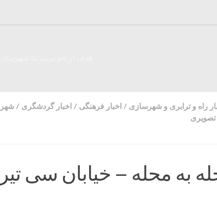
هدف از نام تربت ما شهرستان
ار راه و ترابری و شهرسازی
/
اخبار فرهنگی
/
اخبار گردشگری
/
شهر 
 تصویری
له به محله – خیابان سی تیر