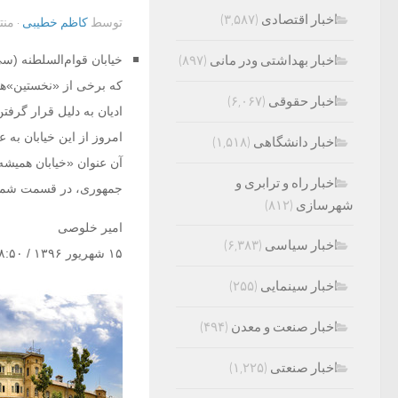
اخبار اقتصادی
(۳,۵۸۷)
توسط
کاظم خطیبی
· من
اخبار بهداشتی ودر مانی
(۸۹۷)
خیابان قوام‌السلطنه (سی
که برخی از «نخستین»های
اخبار حقوقی
(۶,۰۶۷)
ادیان به دلیل قرار گرفتن
امروز از این خیابان به ع
اخبار دانشگاهی
(۱,۵۱۸)
آن عنوان «خیابان همیشه‌
اخبار راه و ترابری و
جمهوری، در قسمت شمالی
شهرسازی
(۸۱۲)
امیر خلوصی
اخبار سیاسی
(۶,۳۸۳)
۱۵ شهریور ۱۳۹۶ / ۱۸:۵۰
اخبار سینمایی
(۲۵۵)
اخبار صنعت و معدن
(۴۹۴)
اخبار صنعتی
(۱,۲۲۵)