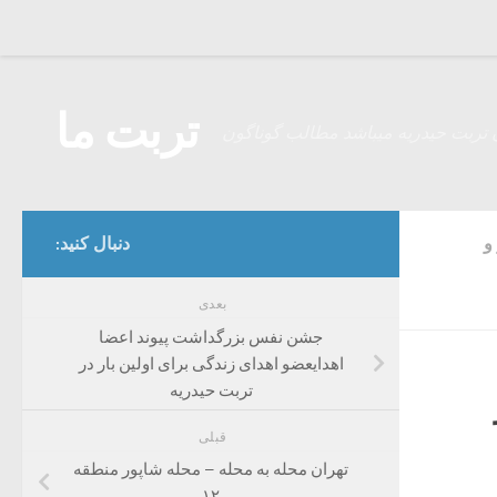
Skip to content
تربت ما
 تربت حیدریه میباشد مطالب گوناگون
و
دنبال کنید:
بعدی
جشن نفس بزرگداشت پیوند اعضا
اهدایعضو اهدای زندگی برای اولین بار در
تربت حیدریه
قبلی
تهران محله به محله – محله شاپور منطقه
۱۲