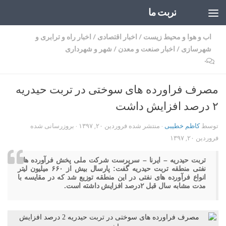
تربت ما
Skip to content
اب و هوا و محیط زیست
/
اخبار اقتصادی
/
اخبار راه و ترابری و
شهرسازی
/
اخبار صنعت و معدن
/
شهر و شهرداری
۰
مصرف فراورده های سوختی در تربت حیدریه
۲ درصد افزایش داشت
توسط
کاظم خطیبی
· منتشر شده
فروردین ۲۰, ۱۳۹۷
· بروزرسانی شده
فروردین ۲۰, ۱۳۹۷
تربت حیدریه – ایرنا – سرپرست شرکت ملی پخش فرآورده های
نفتی منطقه تربت حیدریه گفت: پارسال بیش از ۶۶۰ میلیون لیتر
انواع فرآورده های نفتی در این منطقه توزیع شد که در مقایسه با
مدت مشابه سال قبل ۲درصد افزایش داشته است.