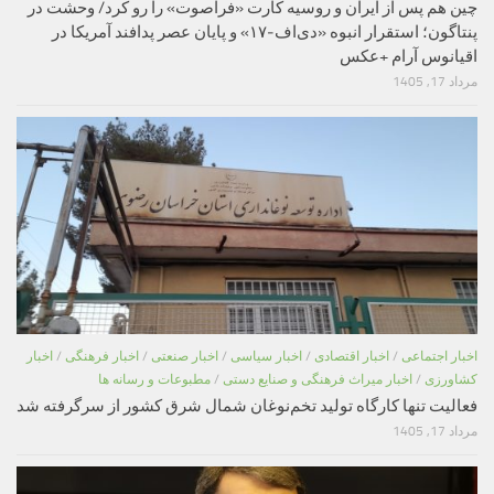
چین هم پس از ایران و روسیه کارت «فراصوت» را رو کرد/ وحشت در
پنتاگون؛ استقرار انبوه «دی‌اف‑۱۷» و پایان عصر پدافند آمریکا در
اقیانوس آرام +عکس
مرداد 17, 1405
اخبار اجتماعی
/
اخبار اقتصادی
/
اخبار سیاسی
/
اخبار صنعتی
/
اخبار فرهنگی
/
اخبار
کشاورزی
/
اخبار میراث فرهنگی و صنایع دستی
/
مطبوعات و رسانه ها
فعالیت تنها کارگاه تولید تخم‌نوغان شمال شرق کشور از سرگرفته شد
مرداد 17, 1405