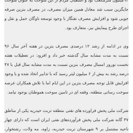
۹۲میلیون مترمکعب بود و استقبال مردم از این سوخت به عنوان سوخت
جایگزین سبب شد معادل همین میزان مصرف، در مصرف بنزین صرفه
جویی شود و افزایش مصرف نفتگاز با وجود توسعه ناوگان حمل و نقل و
اجرای طرح پیمایش نیز، متعارف بود.
وی در ادامه از رشد ۱۲ درصدی مصرف بنزین در هفته آخر سال ۹۶
نسبت به مدت مشابه سال گذشته خبر داد و افزود: در تعطیلات هفته
نخست نوروز امسال مصرف بنزین نسبت به مدت مشابه سال قبل با ۴۷
درصد رشد به بیش از ۶ میلیون لیتر رسید که با تدابیر اتخاذ شده و با وجود
افزایش قابل توجه مصرف بنزین در این ایام اما با تلاش همکاران عرصه
سوخت رسانی منطقه، وقفه ای در تامین سوخت هموطنان بوجود نیامد.
شرکت ملی پخش فراورده های نفتی منطقه تربت ‌حیدریه یکی از مناطق
۳۷ گانه شرکت ملی پخش فرآورده‌های نفتی ایران است که دارای چهار
ناحیه مشتمل بر ۹ شهرستان تربت ‌حیدریه، زاوه، مه‌ ولات، رشتخوار،