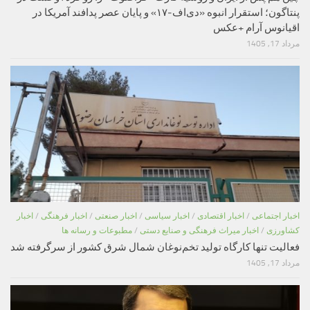
پنتاگون؛ استقرار انبوه «دی‌اف‑۱۷» و پایان عصر پدافند آمریکا در
اقیانوس آرام +عکس
مرداد 17, 1405
اخبار اجتماعی
/
اخبار اقتصادی
/
اخبار سیاسی
/
اخبار صنعتی
/
اخبار فرهنگی
/
اخبار
کشاورزی
/
اخبار میراث فرهنگی و صنایع دستی
/
مطبوعات و رسانه ها
فعالیت تنها کارگاه تولید تخم‌نوغان شمال شرق کشور از سرگرفته شد
مرداد 17, 1405