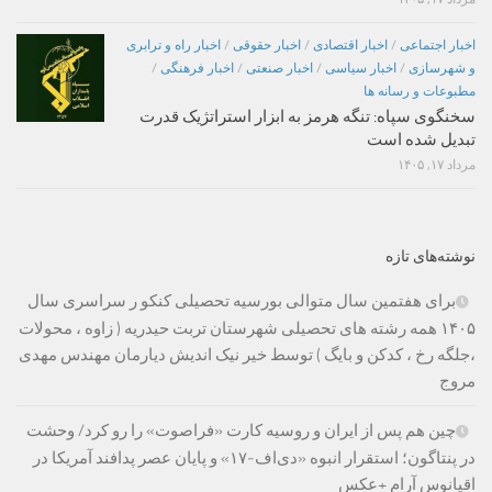
اخبار اجتماعی
/
اخبار اقتصادی
/
اخبار حقوقی
/
اخبار راه و ترابری
و شهرسازی
/
اخبار سیاسی
/
اخبار صنعتی
/
اخبار فرهنگی
/
مطبوعات و رسانه ها
سخنگوی سپاه: تنگه هرمز به ابزار استراتژیک قدرت
تبدیل شده است
مرداد ۱۷, ۱۴۰۵
نوشته‌های تازه
برای هفتمین سال متوالی بورسیه تحصیلی کنکو ر سراسری سال
۱۴۰۵ همه رشته های تحصیلی شهرستان تربت حیدریه ( زاوه ، محولات
،جلگه رخ ، کدکن و بایگ ) توسط خیر نیک اندیش دیارمان مهندس مهدی
مروج
چین هم پس از ایران و روسیه کارت «فراصوت» را رو کرد/ وحشت
در پنتاگون؛ استقرار انبوه «دی‌اف‑۱۷» و پایان عصر پدافند آمریکا در
اقیانوس آرام +عکس