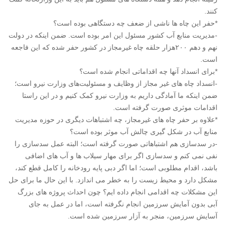
کنند.
*حفر این چاه ها ناشی از ضعف چه دستگاهی بوده است؟
-مدیریت منابع آب کشور مسئول این امر بوده است. ضمن اینکه در دولت
نهم و دهم ۲۰۰هزار حلقه چاه غیرمجاز در کشور حفر شده که این فاجعه
است.
*برای انسداد آنها چه اقداماتی انجام شده است؟
-انسداد چاه های غیر مجاز از وظایف و مسئولیت‌های وزارت نیرو است؛
ضمن اینکه ما آمادگی داریم به وزارت نیرو کمک کنیم و در این راستا
اقدامات موثری صورت گرفته است.
*علاوه بر حفر چاه های غیرمجاز، چه اشتباهات دیگری در حوزه مدیریت
منابع آب در شکل گیری چالش آب موثر بوده است؟
-در سدسازی هم اشتباهاتی صورت گرفته است؛ البته عمل سدسازی را
نفی نمی کنم و سدسازی اگر برای مهار سیلاب ها و آب های اضافی
باشد، اقدام مطلوبی است؛ اما اگر دبی پایه رودخانه را کامل قطع کند،
مشکل دارد و محیط زیست را به خطر می اندازد. با این حال ما برای حل
این مشکلات چه اقدامی انجام داده ایم؟ چون احداث پروژه های بزرگ
آبی بدون آمایش سرزمین انجام نگرفته است، اما در عمل به جای
آسایش سرزمین، منجر به آزار سرزمین شده است.