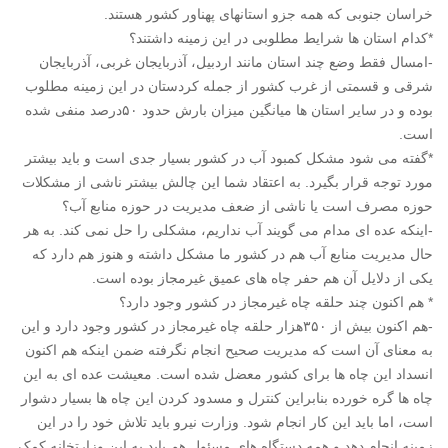
خراسان جنوبی که همه جزو استانهای پهناور کشور هستند.
*کدام استان ها شرایط مطلوبی در این زمینه داشتند؟
-امسال فقط وضع چند استان مانند اردبیل، آذربایجان غربی، آذربایجان
شرقی و قسمتی از غرب کشور از جمله کردستان در این زمینه مطلوب
بوده و در سایر استان ها میانگین میزان بارش حدود ۵۰درصد منفی شده
است.
*گفته می شود مشکل کمبود آب در کشور بسیار جدی است و باید بیشتر
مورد توجه قرار بگیرد. به اعتقاد شما این چالش بیشتر ناشی از مشکلات
حوزه مصرف است یا ناشی از ضعف مدیریت در حوزه منابع آب؟
-اینکه عده ای مدام می گویند آب نداریم، مشکلی را حل نمی کند. به هر
حال مدیریت منابع آب هم در کشور ما مشکل داشته و هنوز هم دارد که
یکی از دلایل آن هم حفر چاه های عمیق غیرمجاز بوده است.
* هم اکنون چند حلقه چاه غیرمجاز در کشور وجود دارد؟
-هم اکنون بیش از ۳۵۰هزار حلقه چاه غیرمجاز در کشور وجود دارد و این
به معنای آن است که مدیریت صحیح انجام نگرفته ضمن اینکه هم اکنون
انسداد این چاه ها برای کشور معضل شده است. معیشت عده ای به این
چاه ها گره خورده بنابراین کنترل و مسدود کردن این چاه ها بسیار دشوار
است، اما باید این کار انجام شود. وزارت نیرو باید تلاش خود را در این
زمینه انجام دهد و همه دستگاه های مسئول هم باید به این وزارتخانه کمک