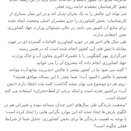
دهیم؛ کارشناسان معتقدند ادامه روند فعلی
می تواند این چالش را به یک بحران تبدیل کند و در این میان بسیاری از
کارشناسان، بخش کشاورزی را جزو مقصران اصلی وضعیت ایجاد شده
برای منابع آب کشور می دانند، در حالی مسئولان وزارت جهاد کشاورزی
چنین اعتقادی ندارند.
طی سال های اخیر هم در حوزه کشاورزی اقدامات گسترده ای در جهت
مقابله با تنش های آبی کشور انجام شده است که در همین زمینه
خبرگزاری مهر گفتگویی را با علیمراد اکبری معاون آب و خاک وزارت
جهاد کشاورزی انجام داده که مشروح آن را می خوانید:
* گفته می شود ما در کشور بیشتر با چالش «مدیریت منابع آب» مواجه
هستیم تا چالش «کمبود آب»؛ شما چقدر با این مساله موافق هستید؟
-روی هر دو موضوع می توان صحه گذاشت؛ البته بنده اعتقاد دارم «تنش
آبی» درکشور شدید است و اینکه برخی از لفظ«بحران» استفاده می کنند
اشتباه است.
*وضعیت بارندگی طی سال‌های اخیر چندان مساعد نبوده و تغییراتی هم در
الگوی بارش ها ایجاد شده که این موارد نگرانی هایی را ایجاد کرده است؛
با توجه به اهمیت بارندگی ها برای بخش کشاورزی، تحلیل شما از شرایط
فعلی چگونه است؟