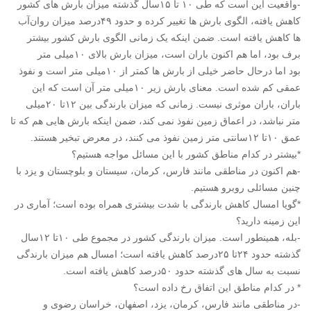
-واقعیت این است که طی ۱۰ تا ۱۵سال گذشته میزان بارش های کشور
کاهش یافته، الگوی بارش ها تغییر کرده و حدود ۴۹درصد میزان روان‌آب
ها کاهش یافته است. ضمن اینکه یک زمانی الگوی بارش کشور بیشتر
برف بود، اما هم اکنون باران است، میزان بارش بالای ۱۰میلی متر
بود اما درحال حاضر خیلی از بارش ها کمتر از ۱۰میلی متر است و نفوذ
عمقی کم شده است. معنای بارش زیر ۱۰میلی متر آن است که این
باران، باران موثری نیست. زمانی که میزان بارندگی بین ۱۲تا ۲۰میلی
متر نباشد، در اعماق زمین نفوذ نمی کند، ضمن اینکه بارش هایی هم که تا
عمق ۱۰تا ۱۲سانتی متر زمین نفوذ می کنند، در معرض تبخیر هستند.
*بیشتر در کدام مناطق کشور با این مسائل مواجه هستیم؟
-هم اکنون در مناطقی مانند فارس، کرمان، سیستان و بلوچستان و یزد با
چنین مسائلی روبرو هستیم.
*گویا امسال کاهش بارندگی با شدت بیشتری همراه بوده است؛ آماری در
این زمینه دارید؟
-بله، همینطور است. میزان بارندگی کشور در مجموع طی ۱۰تا ۱۲سال
گذشته حدود ۲۴تا ۲۵درصد کاهش یافته است؛ امسال هم میزان بارندگی
نسبت به سال های گذشته حدود ۵۰درصد کاهش یافته است.
* در کدام مناطق این اتفاق رخ داده است؟
-در مناطقی مانند فارس، کرمان، یزد، اصفهان، خراسان رضوی و