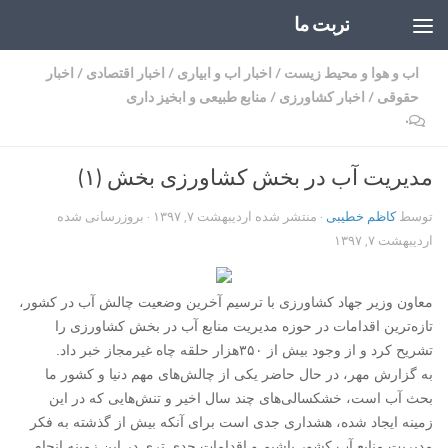
تربت ما
Skip to content
اب و هوا و محیط زیست
/
اخبار اب و ابیاری
/
اخبار اقتصادی
/
اخبار
حقوقی
/
اخبار کشاورزی
/
منابع طبیعی و ابخیز داری
۰
مدیریت آب در بخش کشاورزی بخش (۱)
توسط
کاظم خطیبی
· منتشر شده
اردیبهشت ۷, ۱۳۹۷
· بروزرسانی شده
اردیبهشت ۷, ۱۳۹۷
معاون وزیر جهاد کشاورزی با ترسیم آخرین وضعیت چالش آب در کشور،
تازه‌ترین اقدامات در حوزه مدیریت منابع آب در بخش کشاورزی را
تشریح کرد و از وجود بیش از ۳۵۰هزار حلقه چاه غیرمجاز خبر داد.
به گزارش مهر، در حال حاضر یکی از چالش‌های مهم دنیا و کشور ما
بحث آب است، خشکسالی‌های چند سال اخیر و تنش‌هایی که در این
زمینه ایجاد شده، هشداری جدی است برای آنکه بیش از گذشته به فکر
مدیریت منابع آب کشور باشیم و اقدامات جدی تری در این زمینه انجام