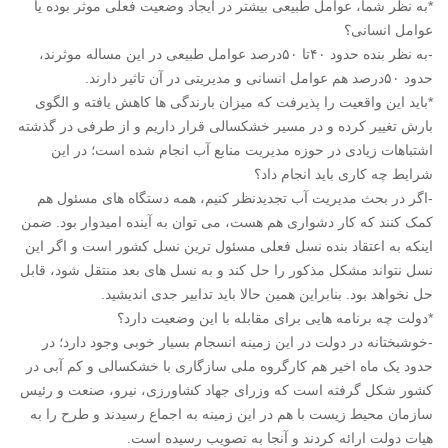
*به نظر شما، عوامل طبیعی بیشتر در ایجاد وضعیت فعلی موثر بوده یا
عوامل انسانی؟
-به نظر بنده حدود ۴۰تا ۵۰درصد عوامل طبیعی در این مساله موثرند،
حدود ۵۰درصد هم عوامل انسانی و مدیریتی در آن تاثیر دارند.
*باید این واقعیت را پذیرفت که میزان بارندگی ها کاهش یافته و الگوی
بارش تغییر کرده و در مسیر خشکسالی قرار داریم و از طرفی در گذشته
اشتباهات زیادی در حوزه مدیریت منابع آب انجام شده است؛ در این
شرایط چه کاری باید انجام داد؟
-اگر در بحث مدیریت آب تجدیدنظر کنیم، همه دستگاه های مسئول هم
کمک کنند که کار دشواری هم هست، می توان به آینده امیدوار بود. ضمن
اینکه به اعتقاد بنده نسل فعلی مسئول ترین نسل کشور است و اگر این
نسل نتواند مشکل مذکور را حل کند و به نسل های بعد منتقل شود، قابل
حل نخواهد بود. بنابراین همین حالا باید تدابیر جدی اندیشید.
*دولت چه برنامه هایی برای مقابله با این وضعیت دارد؟
-خوشبختانه در دولت در این زمینه انسجام بسیار خوبی وجود دارد؛ در
حدود یک ماه اخیر هم کارگروه ملی سازگاری با خشکسالی و کم آبی در
کشور شکل گرفته است که وزرای جهاد کشاورزی، نیرو، صنعت و رئیس
سازمان محیط زیست با هم در این زمینه به اجماع رسیدند و طرح را به
هیات دولت ارائه کردند و آنجا به تصویب رسیده است.