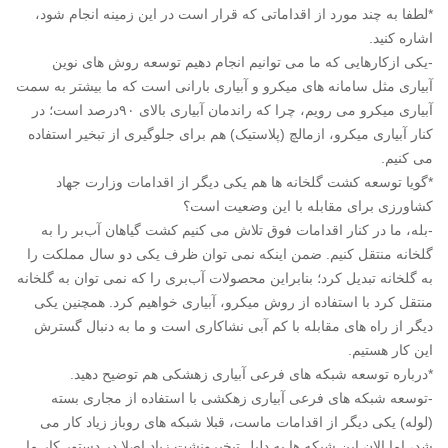
*لطفا به چند مورد از اقداماتی که قرار است در این زمینه انجام شود،
اشاره کنید.
-یکی ازکارهایی که ما می توانیم انجام دهیم توسعه روش های نوین
آبیاری مثل سامانه های میکرو و آبیاری بارانی است که ما بیشتر به سمت
آبیاری میکرو می رویم، چرا که راندمان آبیاری بالای ۹۰درصد است؛ در
کنار آبیاری میکرو، ازمالچ (پلاستیک) هم برای جلوگیری از تبخیر استفاده
می کنیم.
*گویا توسعه کشت گلخانه ها هم یکی دیگر از اقدامات وزارت جهاد
کشاورزی برای مقابله با این وضعیت است؟
-بله، ما در کنار اقدامات فوق تلاش می کنیم کشت گیاهان آب‌بر را به
گلخانه منتقل کنیم. ضمن اینکه نمی توان ظرف یکی دو سال مملکت را
به گلخانه تبدیل کرد؛ بنابراین محصولات آب‌بری را که نمی توان به گلخانه
منتقل کرد با استفاده از روش میکرو، آبیاری خواهیم کرد. همچنین یکی
دیگر از راه های مقابله با کم آبی نشاکاری است و ما به دنبال گسترش
این کار هستیم.
*درباره توسعه شبکه های فرعی آبیاری زهشکی هم توضیح دهید.
-توسعه شبکه های فرعی آبیاری زهکشی با استفاده از مجاری بسته
(لوله) یکی دیگر از اقدامات ماست، قبلا شبکه های روباز زیاد کار می
شد، اما الان این شبکه ها به دلیل تبخیرونشت زیاد اصلا در دستور کار ما