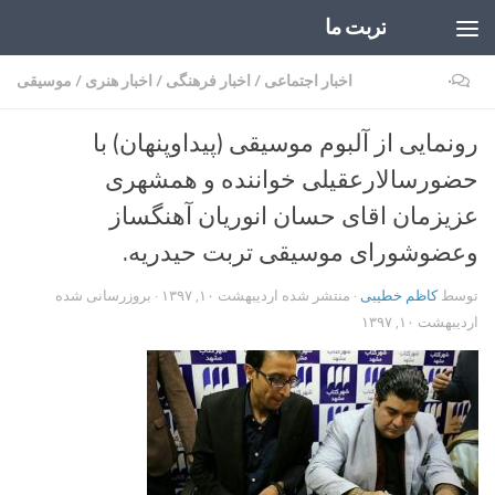
تربت ما
Skip to content
۰
اخبار اجتماعی
/
اخبار فرهنگی
/
اخبار هنری
/
موسیقی
رونمایی از آلبوم موسیقی (پیداوپنهان) با
حضورسالارعقیلی خواننده و همشهری
عزیزمان اقای حسان انوریان آهنگساز
وعضوشورای موسیقی تربت حیدریه.
توسط
کاظم خطیبی
· منتشر شده
اردیبهشت ۱۰, ۱۳۹۷
· بروزرسانی شده
اردیبهشت ۱۰, ۱۳۹۷