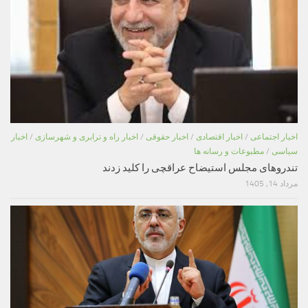
اخبار اجتماعی
/
اخبار اقتصادی
/
اخبار حقوقی
/
اخبار راه و ترابری و شهرسازی
/
اخبار
سیاسی
/
مطبوعات و رسانه ها
تندروهای مجلس استیضاح عراقچی را کلید زدند
مرداد 14, 1405