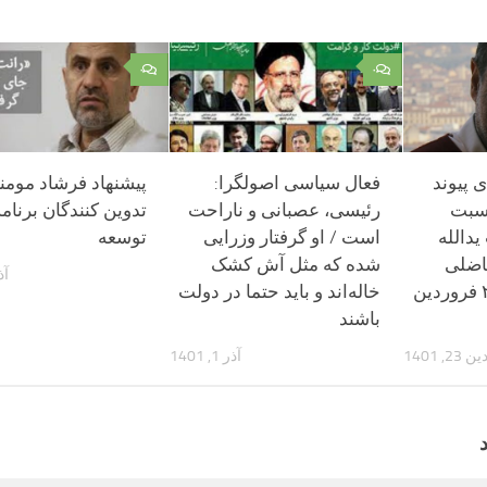
۰
۰
 پیوند
فعال سیاسی اصولگرا:
پیشنهاد فرشاد مومن
اسبت
رئیسی، عصبانی و ناراحت
تدوین کنندگان برنا
دالله
است / او گرفتار وزرایی
توسعه
اضلی
شده که مثل آش کشک
آذر 1
روزنامه اعتماد ۲۲ فروردین
خاله‌اند و باید حتما در دولت
باشند
, 1401
آذر 1, 1401