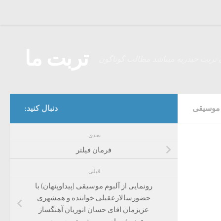
Skip to content
تربت ما
 تربت حیدریه میباشد مطالب گوناگون
موسیقی
دنبال کنید:
بعدی
فرمان فیلتر
قبلی
رونمایی از آلبوم موسیقی (پیداوپنهان) با
حضورسالارعقیلی خواننده و همشهری
عزیزمان اقای حسان انوریان آهنگساز