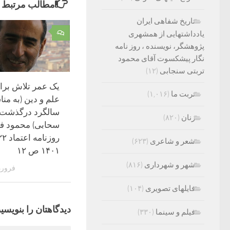
مطالب مرتبط
تاریخ شفاهی ایران
یادداشتهایی از همشهری
۰
پژوهشگر، نویسنده ، روز نامه
نگار پیشکسوت آقای محمود
تربتی سنجابی
(۱۲)
یک عمر تلاش برای
تربت ما
(۱,۰۱۶)
علم و دین (به من
سالگرد درگذشت ی
زنان
(۸۲۰)
سحابی) محمود ف
شعر و شاعری
(۶۲۳)
۱۴۰۱ ص ۱۲
شهر و شهرداری
(۸۱۶)
فروردین 23
فایلهای تصویری
(۱۰۴)
دیدگاهتان را بنویسید
فیلم و سینما
(۳۳۰)