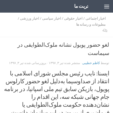
تربت ما
Skip to content
اخبار اجتماعی
/
اخبار حقوقی
/
اخبار سیاسی
/
اخبار ورزشی
/
مطبوعات و رسانه ها
۰
لغو حضور پویول نشانه ملوک‌الطوایفی در
سیماست
توسط
کاظم خطیبی
· منتشر شده
تیر ۳, ۱۳۹۷
· بروزرسانی شده
تیر ۳, ۱۳۹۷
ایسنا: نایب رئیس مجلس شورای اسلامی با
انتقاد از صداوسیما به‌دلیل لغو حضور کارلوس
پویول، بازیکن سابق تیم ملی اسپانیا، در برنامه
جام جهانی شبکه سه، این اقدام را
نشان‌دهنده حکومت ملوک‌الطوایفی یا
فرمان‌بری از بیرون در این سازمان دانست.