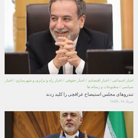
اخبار اجتماعی
/
اخبار اقتصادی
/
اخبار حقوقی
/
اخبار راه و ترابری و شهرسازی
/
اخبار
سیاسی
/
مطبوعات و رسانه ها
تندروهای مجلس استیضاح عراقچی را کلید زدند
مرداد 14, 1405