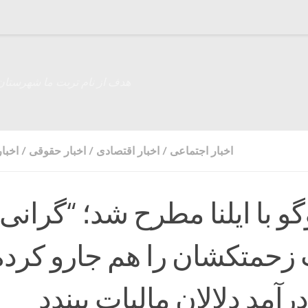
هدف از نام تربت ما شهرستان
اخبار اجتماعی
/
اخبار اقتصادی
/
اخبار حقوقی
/
اخبا
گو با ایلنا مطرح شد؛ “گرانی”
ِ زحمتکشان را هم جارو کرده
رآمدِ دلالان مالیات ببندد