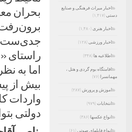
اخبار میراث فرهنگی و صنایع
بحران معی
دستی
(۱,۴۱۷)
برون‌رفت ا
اخبار هنری
(۱,۴۸۰)
جدی‌ست؛ ت
اخبار ورزشی
(۱۲۸)
راستای «م
اطلاعیه ها
(۳۴۸)
اما به نظ
اقامتگاه بوم گردی و هتل ،
مهمانسرا
(۷۶)
بیش از پ
اموزش و پرورش
(۲۸۷)
واردات کا
انتخابات
(۹۷۹)
دولتی بتوا
انواع عکسها
(۳۸۶)
ناصر آقا
انواع فایلهای صوتی
(۶۱)