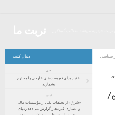
Skip to content
تربت ما
 تربت حیدریه میباشد مطالب گوناگون
ر سیاسی
دنبال کنید:
بعدی
اختیار برای توریست‌های خارجی را محترم
بشمارید
/
قبلی
«شرق» از تخلفات یکی از مؤسسات مالی
و اعتباری غیرمجاز گزارش می‌دهد ردپای
برخی سلبریتی‌ها و مسئولان در پرونده