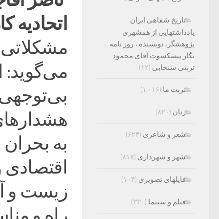
اتحادیه کا
تاریخ شفاهی ایران
یادداشتهایی از همشهری
مشکلاتی ک
پژوهشگر، نویسنده ، روز نامه
نگار پیشکسوت آقای محمود
می‌گوید: 
تربتی سنجابی
(۱۲)
بی‌توجهی‌
تربت ما
(۱,۰۱۶)
زنان
(۸۲۰)
هشدارهای 
شعر و شاعری
(۶۲۳)
به بحران 
شهر و شهرداری
(۸۱۷)
اقتصادی 
فایلهای تصویری
(۱۰۴)
زیست و آب
فیلم و سینما
(۳۳۰)
راه و منا