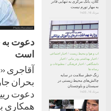
کلان، بانک مرکزی به تنهایی قادر
به مهار تورم نیست
مرداد 16, 1405
دعوت به 
است
اب و هوا و محیط زیست
/
اخبار اجتماعی
/
اخبار بهداشتی ودر مانی
/
اخبار
دانشگاهی
/
اخبار فرهنگی
/
مطبوعات و
آقاجری «و
رسانه ها
زنگ خطر سلامت در سایه
بحران جاری
چالش‌های محیط زیستی در
سیستان و بلوچستان
دعوت ریی
مرداد 16, 1405
همکاری ب