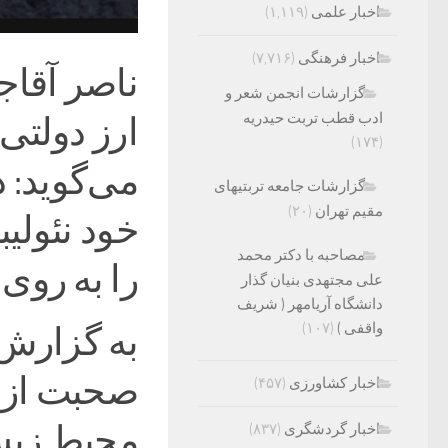
اخبار علمی
(۱,۱۱۹)
اخبار فرهنگی
(۷,۷۱۶)
ناصر آقاجر
گزارشات انجمن شعر و
ادب قطب تربت حیدریه
ارز دولتی
(۱۷۴)
می‌گوید: 
گزارشات جامعه تربتیهای
مقیم تهران
(۲۰)
خود نئولیب
مصاحبه با دکتر محمد
را به روی 
علی مجتهدی بنیان گذار
دانشگاه آریامهر ( شریف
واقفی )
(۱۰۷)
به گزارش خ
صحبت از 
اخبار کشاورزی
(۴۵۷)
محیط زیست
اخبار گردشگری
(۸۳۷)