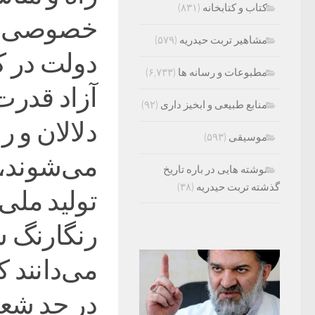
کتاب و کتابخانه
(۸۳۱)
خصوصی‌سا
مشاهیر تربت حیدریه
(۵۷۹)
دولت در ک
مطبوعات و رسانه ها
(۶,۷۳۳)
آزاد قدرت
منابع طبیعی و ابخیز داری
(۹۲)
دلالان و ر
موسیقی
(۵۹۳)
می‌شوند، 
نوشته هایی در باره تاریخ
گذشته تربت حیدریه
(۳۸)
تولید ملی
رنگارنگ س
می‌دانند 
در حد شعار