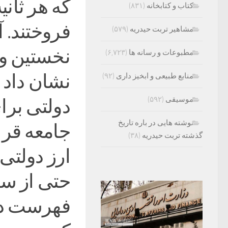
که هر ثان
کتاب و کتابخانه
(۸۳۱)
فروختند. 
مشاهیر تربت حیدریه
(۵۷۹)
نخستین وز
مطبوعات و رسانه ها
(۶,۷۲۳)
نشان داد 
منابع طبیعی و ابخیز داری
(۹۲)
موسیقی
(۵۹۲)
دولتی برای
نوشته هایی در باره تاریخ
جامعه قرار
گذشته تربت حیدریه
(۳۸)
ارز دولتی 
حتی از سا
فهرست دری