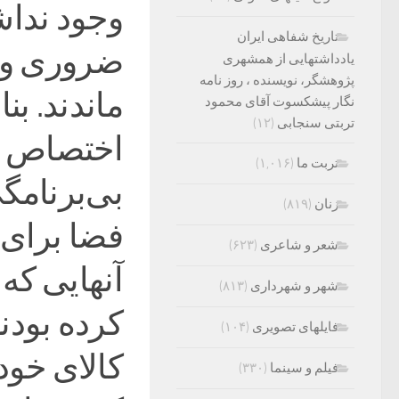
وجود نداش
تاریخ شفاهی ایران
ضروری و ا
یادداشتهایی از همشهری
پژوهشگر، نویسنده ، روز نامه
ماندند. ب
نگار پیشکسوت آقای محمود
تربتی سنجابی
(۱۲)
اختصاص ارز
تربت ما
(۱,۰۱۶)
بی‌برنامگ
زنان
(۸۱۹)
فضا برای 
شعر و شاعری
(۶۲۳)
آنهایی که
شهر و شهرداری
(۸۱۳)
کرده بودند
فایلهای تصویری
(۱۰۴)
کالای خود 
فیلم و سینما
(۳۳۰)