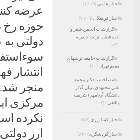
اخبار علمی
(۱,۱۱۹)
عرضه کنند
اخبار فرهنگی
(۷,۷۰۹)
حوزه رخ د
گزارشات انجمن شعر و
ادب قطب تربت حیدریه
دولتی به ع
(۱۷۴)
سوءاستفاد
گزارشات جامعه تربتیهای
مقیم تهران
(۲۰)
انتشار فه
مصاحبه با دکتر محمد
منجر شد. ب
علی مجتهدی بنیان گذار
دانشگاه آریامهر ( شریف
مرکزی این
واقفی )
(۱۰۷)
نکرده است
اخبار کشاورزی
(۴۵۷)
ارز دولتی
اخبار گردشگری
(۸۳۶)