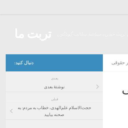
Skip to content
تربت ما
 تربت حیدریه میباشد مطالب گوناگون
ر حقوقی
دنبال کنید:
بعدی
ی
نوشتهٔ بعدی
قبلی
حجت‌الاسلام علم‌الهدی، خطاب به مردم: به
صحنه بیایید