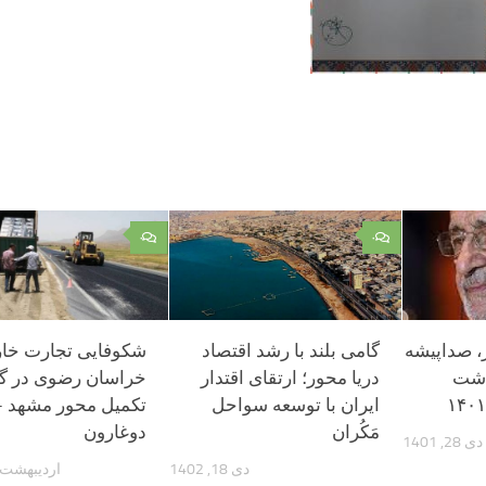
۰
۰
 صداپیشه
گامی بلند با رشد اقتصاد
شکوفایی تجارت خا
ذشت
دریا محور؛ ارتقای اقتدار
خراسان رضوی در گ
ایران با توسعه سواحل
تکمیل محور مشهد –
مَکُران
دوغارون
دی 28, 1401
دی 18, 1402
اردیبهشت 24, 401