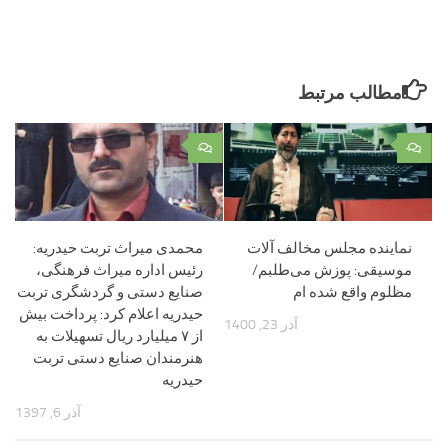
مطالب مرتبط
۰
۰
نماینده مجلس مخالف آلات
محمدی میراث تربت حیدریه:
موسیقی: پوزش می‌طلبم/
رئیس اداره میراث فرهنگی،
مظلوم واقع شده ام
صنایع دستی و گردشگری تربت
حیدریه اعلام کرد: پرداخت بیش
آذر 23, 1400
از ۷ میلیارد ریال تسهیلات به
هنرمندان صنایع دستی تربت
حیدریه
آذر 6, 1397