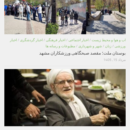
اب و هوا و محیط زیست
/
اخبار اجتماعی
/
اخبار فرهنگی
/
اخبار گردشگری
/
اخبار
ورزشی
/
زنان
/
شهر و شهرداری
/
مطبوعات و رسانه ها
بوستان ملت؛ مقصد صبحگاهی ورزشکاران مشهد
مرداد 15, 1405