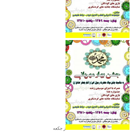
ز جکعه