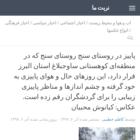
تربت ما
Skip to content
اب و هوا و محیط زیست
/
اخبار اجتماعی
/
اخبار سیاسی
/
اخبار فرهنگی
/
انواع عکسها
۰
پاییز در روستای سنج روستای سنج که در
منطقه‌ای کوهستانی ساوجبلاغ استان البرز
قرار دارد، این روزهای حال و هوای پاییزی به
خود گرفته و چشم اندازها و مناظر پاییزی
زیبایی را برای گردشگران رقم زده است.
عکاس: کیانوش محبیان
توسط
کاظم خطیبی
· منتشر شده
آذر ۶, ۱۳۹۷
· بروزرسانی شده
آذر ۶, ۱۳۹۷