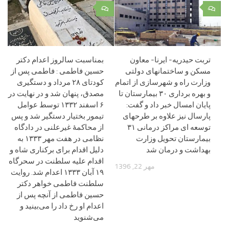
۰
۰
تربت حیدریه- ایرنا- معاون
بمناسبت سالروز اعدام دکتر
مسکن و ساختمانهای دولتی
حسین فاطمی : فاطمی پس از
وزارت راه و شهرسازی از اتمام
کودتای ۲۸ مرداد و دستگیری
و بهره برداری ۳۰ بیمارستان تا
مصدق، پنهان شد و در نهایت در
پایان امسال خبر داد و گفت:
۶ اسفند ۱۳۳۲ توسط عوامل
پارسال نیز علاوه بر طرحهای
تیمور بختیار دستگیر شد و پس
توسعه ای مراکز درمانی ۳۱
از محاکمهٔ غیرعلنی در دادگاه
بیمارستان تحویل وزارت
نظامی در هفت مهر ۱۳۳۳ به
بهداشت و درمان شد
دلیل اقدام برای برکناری شاه و
اقدام علیه سلطنت در سحرگاه
مهر 22, 1396
۱۹ آبان ۱۳۳۳ اعدام شد. روایت
سلطنت فاطمی خواهر دکتر
حسین فاطمی از آنچه پس از
اعدام او رخ داد را می‌بینید و
می‌شنوید