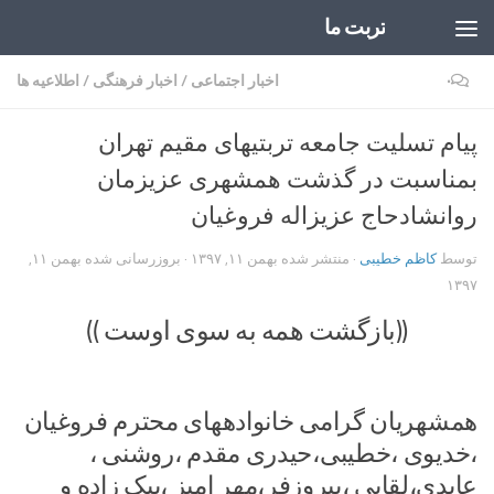
تربت ما
Skip to content
۰
اخبار اجتماعی
/
اخبار فرهنگی
/
اطلاعیه ها
پیام تسلیت جامعه تربتیهای مقیم تهران
بمناسبت در گذشت همشهری عزیزمان
روانشادحاج عزیزاله فروغیان
توسط
کاظم خطیبی
· منتشر شده
بهمن ۱۱, ۱۳۹۷
· بروزرسانی شده
بهمن ۱۱,
۱۳۹۷
((بازگشت همه به سوی اوست ))
همشهریان گرامی خانوادههای محترم فروغیان
،خدیوی ،خطیبی،حیدری مقدم ،روشنی ،
عابدی،لقایی ،پیروزفر،مهر امیز ،بیک زاده و