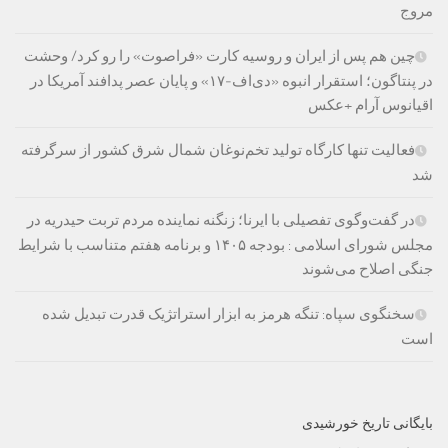
مروج
چین هم پس از ایران و روسیه کارت «فراصوت» را رو کرد/ وحشت
در پنتاگون؛ استقرار انبوه «دی‌اف‑۱۷» و پایان عصر پدافند آمریکا در
اقیانوس آرام +عکس
فعالیت تنها کارگاه تولید تخم‌نوغان شمال شرق کشور از سرگرفته
شد
در گفت‌وگوی تفصیلی با ایرنا؛ زنگنه نماینده مردم تربت حیدریه در
مجلس شورای اسلامی : بودجه ۱۴۰۵ و برنامه هفتم متناسب با شرایط
جنگی اصلاح می‌شوند
سخنگوی سپاه: تنگه هرمز به ابزار استراتژیک قدرت تبدیل شده
است
بایگانی تاریخ خورشیدی