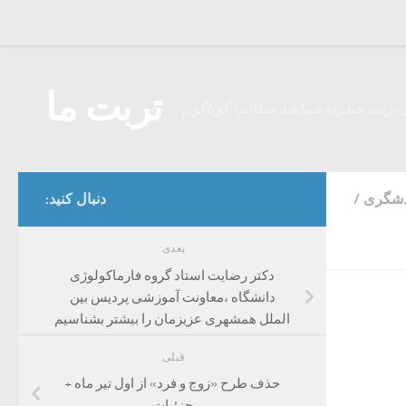
Skip to content
تربت ما
 تربت حیدریه میباشد مطالب گوناگون
دشگری
/
دنبال کنید:
بعدی
دکتر رضایت استاد گروه فارماکولوژی
دانشگاه ،معاونت آموزشی پردیس بین
الملل همشهری عزیزمان را بیشتر بشناسیم
قبلی
حذف طرح «زوج و فرد» از اول تیر ماه +
جزئیات