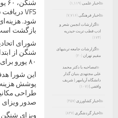
شنگن
اخبار علمی
(۱,۱۱۹)
اخبار فرهنگی
(۷,۷۱۶)
شود. هزینه‌ا
گزارشات انجمن شعر و
بازگشت است
ادب قطب تربت حیدریه
(۱۷۴)
شورای اتحادی
گزارشات جامعه تربتیهای
مقیم تهران
(۲۰)
۸۰ یورو برای دریافت این ویزا پرداخت کنند.
مصاحبه با دکتر محمد
این شورا هدف
علی مجتهدی بنیان گذار
دانشگاه آریامهر ( شریف
پوشش هزینه 
واقفی )
(۱۰۷)
طراحی مکانیز
صدور ویزای 
اخبار کشاورزی
(۴۵۷)
اخبار گردشگری
(۸۳۷)