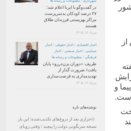
شهرداری
/
مطبوعات و رسانه ها
می‌دهد که با یک روادید بین ۲۶ کشور
در گفت‌وگو با ایرنا اعلام شد؛
۲۷ درصد کودکان بدسرپرست
مراکز بهزیستی فرزندان طلاق
هستند
مرداد ۱۶, ۱۴۰۵
از
اخبار اقتصادی
/
اخبار حقوقی
/
اخبار
سیاسی
/
اخبار صنعتی
/
اخبار
فرهنگی
/
مطبوعات و رسانه ها
ظریف: «دوران بزن‌دررو» پایان
ته
یافت/ ضرورت گذار از
زایش
تهدیدمداری به فرصت‌مداری
مرداد ۱۶, ۱۴۰۵
ما و
است.
نوشته‌های تازه
حت
خرازی بعد از دروغ‌های تکذیب‌شده؛ این بار
د
نسخه سرنگونی دولت را پیچید / وقتی رویای