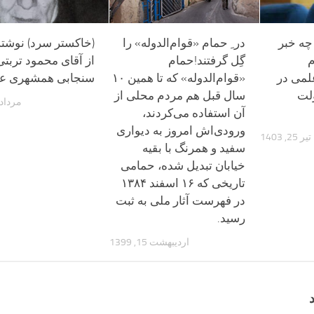
چه خبر
در ِ حمام «قوام‌الدوله» را
(خاکستر سرد) نوشته
گِل گرفتند!حمام
از آقای محمود تربتی
لمی در
«قوام‌الدوله» که تا همین ۱۰
سنجابی همشهری عز
لت
سال قبل هم مردم محلی از
مرداد 15, 399
آن استفاده می‌کردند،
ورودی‌اش امروز به دیواری
تیر 25, 1403
سفید و همرنگ با بقیه
خیابان تبدیل شده، حمامی
تاریخی که ۱۶ اسفند ۱۳۸۴
در فهرست آثار ملی به ثبت
رسید.
اردیبهشت 15, 1399