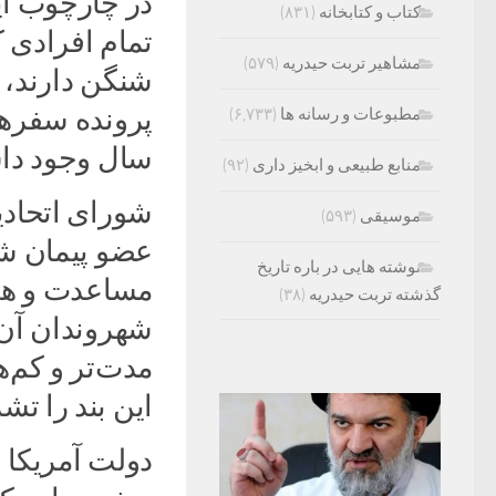
در چارچوب ا
کتاب و کتابخانه
(۸۳۱)
تمام افرادی 
مشاهیر تربت حیدریه
(۵۷۹)
شنگن دارند، 
پرونده سفرهای
مطبوعات و رسانه ها
(۶,۷۳۳)
سال وجود داش
منابع طبیعی و ابخیز داری
(۹۲)
شورای اتحادیه
موسیقی
(۵۹۳)
عضو پیمان شن
نوشته هایی در باره تاریخ
مساعدت و ه
گذشته تربت حیدریه
(۳۸)
شهروندان آن‌
مدت‌تر و کم‌ه
این بند را تش
دولت آمریکا ن