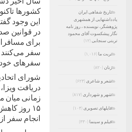
سال اخیر دش
کشورها تاکنون 
تاریخ شفاهی ایران
یادداشتهایی از همشهری
این وجود گفت
پژوهشگر، نویسنده ، روز نامه
در قوانین صد
نگار پیشکسوت آقای محمود
برای مسافرا
تربتی سنجابی
(۱۲)
سفر می‌کنند و
تربت ما
(۱,۰۱۶)
سفرهای خود دا
زنان
(۸۲۰)
شورای اتحادیه
شعر و شاعری
(۶۲۳)
دریافت ویزا،
شهر و شهرداری
(۸۱۷)
زمانی میان مو
۱۵ روز کاهش
فایلهای تصویری
(۱۰۴)
انجام سفر از ۳ ماه فعلی به ۶ ماه افزایش یاب
فیلم و سینما
(۳۳۰)