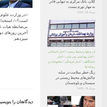
کلان، بانک مرکزی به تنهایی قادر
به مهار تورم نیست
مرداد 16, 1405
«در وزارت علوم 
است؟»/ استخدام
بی‌ضابطه هیات ع
آخرین روزهای دو
سیزدهم
اب و هوا و محیط زیست
/
اخبار اجتماعی
/
اخبار بهداشتی ودر مانی
/
اخبار
دانشگاهی
/
اخبار فرهنگی
/
مطبوعات و
رسانه ها
زنگ خطر سلامت در سایه
چالش‌های محیط زیستی در
سیستان و بلوچستان
مرداد 16, 1405
دیدگاهتان را بنویسید