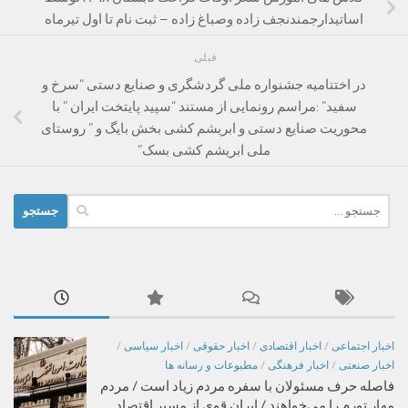
اساتیدارجمندنجف زاده وصباغ زاده – ثبت نام تا اول تیرماه
قبلی
در اختتامیه جشنواره ملی گردشگری و صنایع دستی “سرخ و
سفید” :مراسم رونمایی از مستند “سپید پایتخت ایران ” با
محوریت صنایع دستی و ابریشم کشی بخش بایگ و ” روستای
ملی ابریشم کشی بسک”
جستجو
برای:
اخبار اجتماعی
/
اخبار اقتصادی
/
اخبار حقوقی
/
اخبار سیاسی
/
اخبار صنعتی
/
اخبار فرهنگی
/
مطبوعات و رسانه ها
فاصله حرف مسئولان با سفره مردم زیاد است / مردم
مهار تورم را می‌خواهند / ایران قوی از مسیر اقتصاد