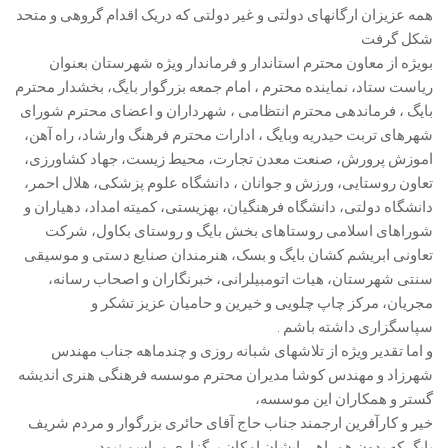
همه عزیزان ارگانهای دولتی و غیر دولتی که دریک اقدام گروهی و متحد
شکل گرفت
بویژه از معاون محترم استاندار و فرماندار ویژه شهرستان بعنوان
ریاست ستاد، نماینده محترم ، امام جمعه بزرگوار بایگ، بخشدار محترم
بایگ ، فرماندهی محترم انتظامی ، شهرداران و اعضای محترم شورای
شهرهای تربت حیدریه وبایگ ، ادارات محترم فرهنگ وارشاد، راه آهن،
اموزش پرورش، صنعت معدن تجارت، محیط زیست، جهاد کشاورزی،
تعاون روستایی، ورزش و جوانان ، دانشگاه علوم پزشکی، هلال احمر،
دانشگاه دولتی، دانشگاه فرهنگیان، بهزیستی، کمیته امداد، دهیاران و
شوراهای اسلامی روستاهای بخش بایگ و روستای بکاول، شرکت
تعاونی ابریشم کشان بایگ و بسک، هنرمندان صنایع دستی و موسیقی
سنتی شهرستان، هیات اتومبیلرانی، خبرنگاران و اصحاب رسانه،
مجریان، مرکز چاپ چلویی و خیرین و حامیان عزیز تشکر و
سپاسگزاری داشته باشم .
و اما تقدیر ویژه از تلاشهای شبانه روزی و چندماهه جناب مهندس
شهرزاد و مهندس کوشا مدیران محترم موسسه فرهنگی هنری اندیشه
گستر و همکاران این موسسه،
خیر و کارآفرین ارجمند جناب حاج آقای حائری بزرگوار و مردم شریف
بایگ که بدون همراهی ایشان امکان برگزاری مراسم نبود،