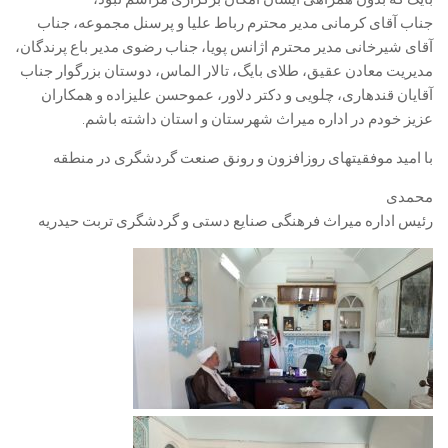
جناب آقای کرمانی مدیر محترم رباط علیا و پرسنل مجموعه، جناب
آقای شیرخانی مدیر محترم اژانس پویا، جناب رضوی مدیر باع پرندگان،
مدیریت معادن عقیق، طلای بایگ، تالار الماس، دوستان بزرگوار جناب
آقایان قندهاری، چلویی و دکتر دلاور، عموحسن علیزاده و همکاران
عزیز خودم در اداره میراث شهرستان و استان داشته باشم.
با امید موفقیتهای روزافزون و رونق صنعت گردشگری در منطقه
محمدی
رئیس اداره میراث فرهنگی صنایع دستی و گردشگری تربت حیدریه