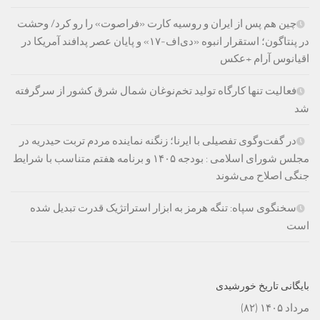
چین هم پس از ایران و روسیه کارت «فراصوت» را رو کرد/ وحشت
در پنتاگون؛ استقرار انبوه «دی‌اف‑۱۷» و پایان عصر پدافند آمریکا در
اقیانوس آرام +عکس
فعالیت تنها کارگاه تولید تخم‌نوغان شمال شرق کشور از سرگرفته
شد
در گفت‌وگوی تفصیلی با ایرنا؛ زنگنه نماینده مردم تربت حیدریه در
مجلس شورای اسلامی : بودجه ۱۴۰۵ و برنامه هفتم متناسب با شرایط
جنگی اصلاح می‌شوند
سخنگوی سپاه: تنگه هرمز به ابزار استراتژیک قدرت تبدیل شده
است
بایگانی تاریخ خورشیدی
مرداد ۱۴۰۵
(۸۲)