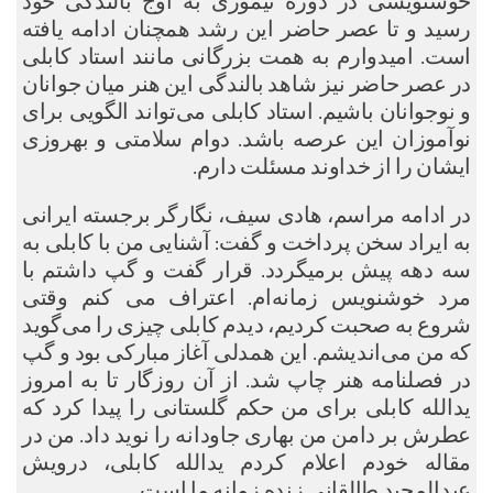
خوشنویسی در دوره تیموری به اوج بالندگی خود
رسید و تا عصر حاضر این رشد همچنان ادامه یافته
است. امیدوارم به همت بزرگانی مانند استاد کابلی
در عصر حاضر نیز شاهد بالندگی این هنر میان جوانان
و نوجوانان باشیم. استاد کابلی می‌تواند الگویی برای
نوآموزان این عرصه باشد. دوام سلامتی و بهروزی
ایشان را از خداوند مسئلت دارم.
در ادامه مراسم، هادی سیف، نگارگر برجسته ایرانی
به ایراد سخن پرداخت و گفت: آشنایی من با کابلی به
سه دهه پیش برمیگردد. قرار گفت و گپ داشتم با
مرد خوشنویس زمانه‌ام. اعتراف می کنم وقتی
شروع به صحبت کردیم، دیدم کابلی چیزی را می‌گوید
که من می‌اندیشم. این همدلی آغاز مبارکی بود و گپ
در فصلنامه هنر چاپ شد. از آن روزگار تا به امروز
یدالله کابلی برای من حکم گلستانی را پیدا کرد که
عطرش بر دامن من بهاری جاودانه را نوید داد. من در
مقاله خودم اعلام کردم یدالله کابلی، درویش
عبدالمجید طالقانی زنده زمانه ما است.