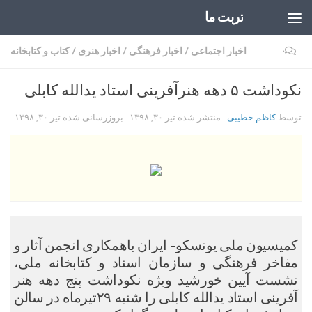
تربت ما
Skip to content
۰
اخبار اجتماعی
/
اخبار فرهنگی
/
اخبار هنری
/
کتاب و کتابخانه
نکوداشت ۵ دهه هنرآفرینی استاد یدالله کابلی
توسط
کاظم خطیبی
· منتشر شده
تیر ۳۰, ۱۳۹۸
· بروزرسانی شده
تیر ۳۰, ۱۳۹۸
کمیسیون ملی یونسکو- ایران باهمکاری انجمن آثار و
مفاخر فرهنگی و سازمان اسناد و کتابخانه ملی،
نشست آیین خورشید ویژه نکوداشت پنج دهه هنر
آفرینی استاد یدالله کابلی را شنبه ۲۹تیرماه در سالن