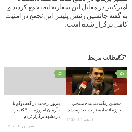
امیرکبیر در مقابل این سفارتخانه تجمع کردند و
به گفته جانشین رئیس پلیس این تجمع در امنیت
کامل برگزار شده است.
مطالب مرتبط
۰
۰
محسن زنگنه نماینده منتخب
پیروز ارجمند در گفت‌وگو با
حوزه انتخابیه تربت حیدریه شد
«آرمان امروز» :۳۰۰ کنسرت
درمشهد برگزارکردم
اسفند 12, 1402
شهریور 10, 1395