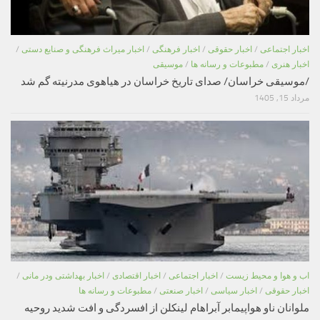
اخبار اجتماعی
/
اخبار حقوقی
/
اخبار فرهنگی
/
اخبار میراث فرهنگی و صنایع دستی
/
اخبار هنری
/
مطبوعات و رسانه ها
/
موسیقی
/موسیقی خراسان/ صدای تاریخ خراسان در هیاهوی مدرنیته گم شد
مرداد 15, 1405
اب و هوا و محیط زیست
/
اخبار اجتماعی
/
اخبار اقتصادی
/
اخبار بهداشتی ودر مانی
/
اخبار حقوقی
/
اخبار سیاسی
/
اخبار صنعتی
/
مطبوعات و رسانه ها
ملوانان ناو هواپیمابر آبراهام لینکلن از افسردگی و افت شدید روحیه