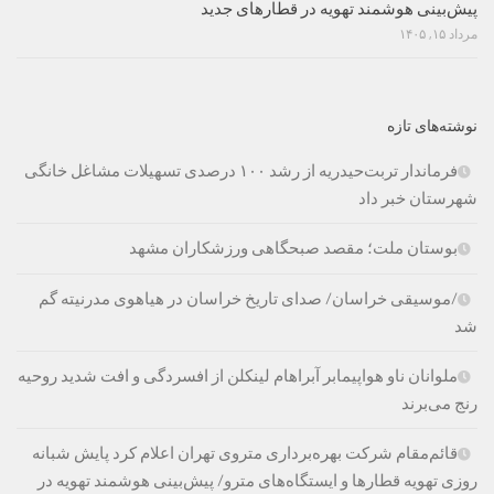
پیش‌بینی هوشمند تهویه در قطارهای جدید
مرداد ۱۵, ۱۴۰۵
نوشته‌های تازه
فرماندار تربت‌حیدریه از رشد ۱۰۰ درصدی تسهیلات مشاغل خانگی
شهرستان خبر داد
بوستان ملت؛ مقصد صبحگاهی ورزشکاران مشهد
/موسیقی خراسان/ صدای تاریخ خراسان در هیاهوی مدرنیته گم
شد
ملوانان ناو هواپیمابر آبراهام لینکلن از افسردگی و افت شدید روحیه
رنج می‌برند
قائم‌مقام شرکت بهره‌برداری متروی تهران اعلام کرد پایش شبانه
روزی تهویه قطارها و ایستگاه‌های مترو/ پیش‌بینی هوشمند تهویه در