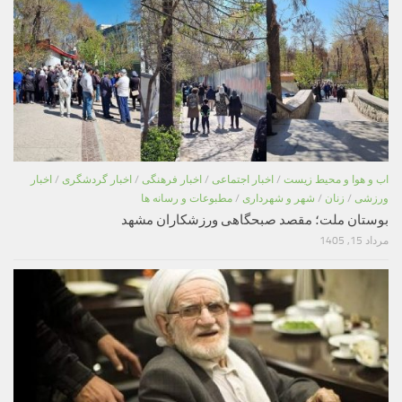
اب و هوا و محیط زیست
/
اخبار اجتماعی
/
اخبار فرهنگی
/
اخبار گردشگری
/
اخبار
ورزشی
/
زنان
/
شهر و شهرداری
/
مطبوعات و رسانه ها
بوستان ملت؛ مقصد صبحگاهی ورزشکاران مشهد
مرداد 15, 1405