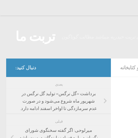
Skip to content
تربت ما
 تربت حیدریه میباشد مطالب گوناگون
کتابخانه
دنبال کنید:
بعدی
برداشت «گل نرگس» تولید گل نرگس در
شهریور ماه شروع می‌شود و در صورت
عدم سرمازدگی تا اواخر اسفند ادامه دارد.
قبلی
میرلوحی: اگر گفته سخنگوی شورای
نگهبان درباره فساد نمایندگان درست باشد