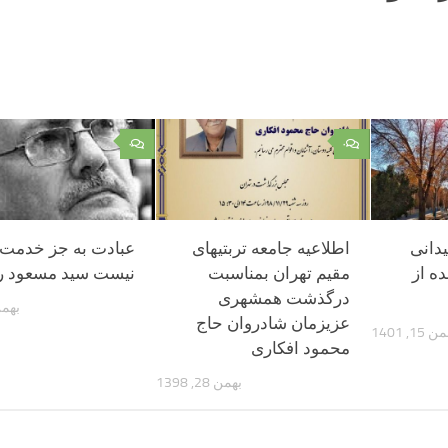
۰
۰
یدانی
اطلاعیه جامعه تربتیهای
عبادت به جز خدمت
ده از
مقیم تهران بمناسبت
نیست سید مسعود 
درگذشت همشهری
بهمن 2, 
عزیزمان شادروان حاج
 15, 1401
محمود افکاری
بهمن 28, 1398