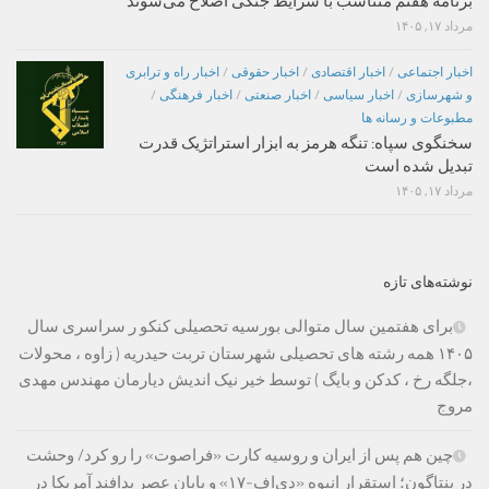
برنامه هفتم متناسب با شرایط جنگی اصلاح می‌شوند
مرداد ۱۷, ۱۴۰۵
اخبار اجتماعی
/
اخبار اقتصادی
/
اخبار حقوقی
/
اخبار راه و ترابری
و شهرسازی
/
اخبار سیاسی
/
اخبار صنعتی
/
اخبار فرهنگی
/
مطبوعات و رسانه ها
سخنگوی سپاه: تنگه هرمز به ابزار استراتژیک قدرت
تبدیل شده است
مرداد ۱۷, ۱۴۰۵
نوشته‌های تازه
برای هفتمین سال متوالی بورسیه تحصیلی کنکو ر سراسری سال
۱۴۰۵ همه رشته های تحصیلی شهرستان تربت حیدریه ( زاوه ، محولات
،جلگه رخ ، کدکن و بایگ ) توسط خیر نیک اندیش دیارمان مهندس مهدی
مروج
چین هم پس از ایران و روسیه کارت «فراصوت» را رو کرد/ وحشت
در پنتاگون؛ استقرار انبوه «دی‌اف‑۱۷» و پایان عصر پدافند آمریکا در