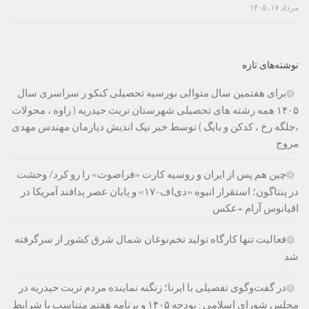
مرداد ۱۷, ۱۴۰۵
نوشته‌های تازه
برای هفتمین سال متوالی بورسیه تحصیلی کنکو ر سراسری سال
۱۴۰۵ همه رشته های تحصیلی شهرستان تربت حیدریه ( زاوه ، محولات
،جلگه رخ ، کدکن و بایگ ) توسط خیر نیک اندیش دیارمان مهندس مهدی
مروج
چین هم پس از ایران و روسیه کارت «فراصوت» را رو کرد/ وحشت
در پنتاگون؛ استقرار انبوه «دی‌اف‑۱۷» و پایان عصر پدافند آمریکا در
اقیانوس آرام +عکس
فعالیت تنها کارگاه تولید تخم‌نوغان شمال شرق کشور از سرگرفته
شد
در گفت‌وگوی تفصیلی با ایرنا؛ زنگنه نماینده مردم تربت حیدریه در
مجلس شورای اسلامی : بودجه ۱۴۰۵ و برنامه هفتم متناسب با شرایط