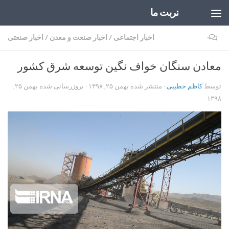
تربت ما
Skip to content
۰
اخبار اجتماعی
/
اخبار صنعت و معدن
/
اخبار صنعتی
معادن سنگان خواف نگین توسعه شرق کشور
توسط
کاظم خطیبی
· منتشر شده
بهمن ۲۵, ۱۳۹۸
· بروزرسانی شده
بهمن ۲۵,
۱۳۹۸